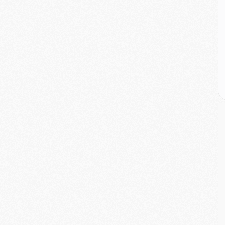
C
D
M
M
M
M
M
M
M
C
M
C
M
M
E
M
M