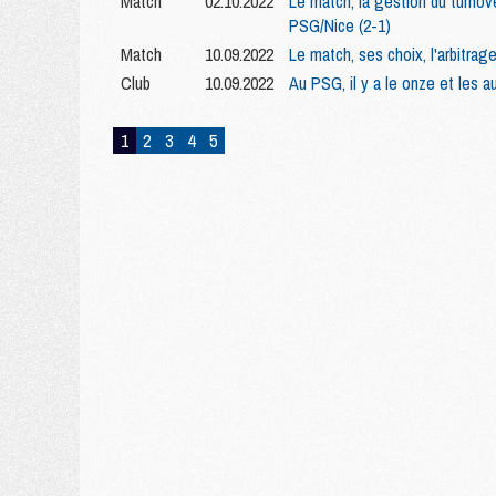
Match
02.10.2022
Le match, la gestion du turnove
PSG/Nice (2-1)
Match
10.09.2022
Le match, ses choix, l'arbitrag
Club
10.09.2022
Au PSG, il y a le onze et les aut
1
2
3
4
5