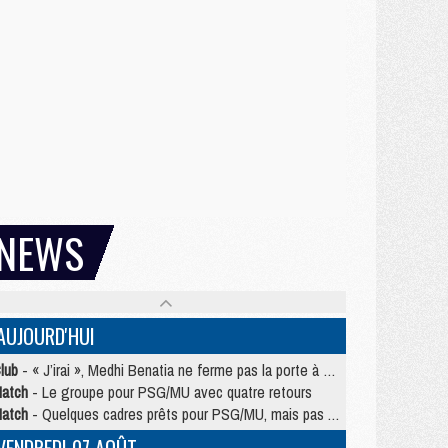
NEWS
AUJOURD'HUI
lub
- « J’irai », Medhi Benatia ne ferme pas la porte à une arrivée au PSG
atch
- Le groupe pour PSG/MU avec quatre retours
atch
- Quelques cadres prêts pour PSG/MU, mais pas Akliouche ?