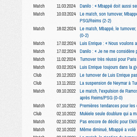
Match
11.03.2024
Danilo : « Mbappé doit aussi s
Match
10.03.2024
Le match, son turnover, Mbappé
PSG/Reims (2-2)
Match
18.02.2024
Le match, Mbappé, le turnover, 
(0-2)
Match
17.02.2024
Luis Enrique : « Nous voulons a
Match
17.02.2024
Danilo : « Je ne me considère 
Match
11.02.2024
Turnover très réussi pour Paris
Match
03.02.2024
Luis Enrique toujours dans la g
Club
20.12.2023
Le turnover de Luis Enrique pa
Club
13.11.2022
La suspension de Neymar à Tu
Match
09.10.2022
Le match, l'expulsion de Ramos
après Reims/PSG (0-0)
Match
07.10.2022
Premières tendances pour les
Club
02.10.2022
Mukiele seule doublure qui a 
Match
02.10.2022
Pas encore de déclic pour Ekit
Match
02.10.2022
Même diminué, Mbappé a volé 