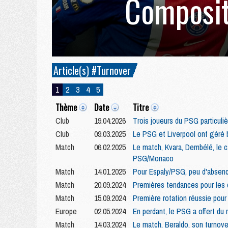
Composit
Article(s) #Turnover
1
2
3
4
5
Thème
Date
Titre
Club
19.04.2026
Trois joueurs du PSG particuli
Club
09.03.2025
Le PSG et Liverpool ont géré 
Match
06.02.2025
Le match, Kvara, Dembélé, le ca
PSG/Monaco
Match
14.01.2025
Pour Espaly/PSG, peu d'absen
Match
20.09.2024
Premières tendances pour les
Match
15.09.2024
Première rotation réussie pour
Europe
02.05.2024
En perdant, le PSG a offert du
Match
14.03.2024
Le match, Beraldo, son turnover