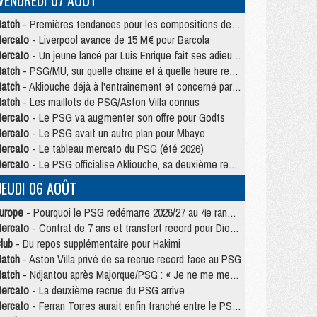
VENDREDI 07 AOÛT
atch
- Premières tendances pour les compositions de PSG/MU
ercato
- Liverpool avance de 15 M€ pour Barcola
ercato
- Un jeune lancé par Luis Enrique fait ses adieux au PSG
atch
- PSG/MU, sur quelle chaine et à quelle heure regarder le match ?
atch
- Akliouche déjà à l'entraînement et concerné par PSG/MU ?
atch
- Les maillots de PSG/Aston Villa connus
ercato
- Le PSG va augmenter son offre pour Godts
ercato
- Le PSG avait un autre plan pour Mbaye
ercato
- Le tableau mercato du PSG (été 2026)
ercato
- Le PSG officialise Akliouche, sa deuxième recrue de l’été
JEUDI 06 AOÛT
urope
- Pourquoi le PSG redémarre 2026/27 au 4e rang du coefficient UEFA
ercato
- Contrat de 7 ans et transfert record pour Diomandé loin du PSG
lub
- Du repos supplémentaire pour Hakimi
atch
- Aston Villa privé de sa recrue record face au PSG
atch
- Ndjantou après Majorque/PSG : « Je ne me mets pas de plafond »
ercato
- La deuxième recrue du PSG arrive
ercato
- Ferran Torres aurait enfin tranché entre le PSG et le Barça