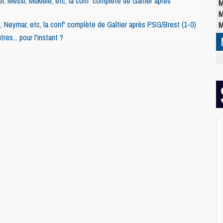
r, Messi, Mukiele, etc, la conf' complète de Galtier après
M
M
e, Neymar, etc, la conf' complète de Galtier après PSG/Brest (1-0)
M
res... pour l'instant ?
M
M
M
C
M
M
M
M
M
M
M
E
P