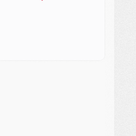
lub
- Le PSG dévoile sa première collection d'entraînement pour 2026/2027
iscipline
- Un arbitre inattendu, mais porte-bonheur pour Lens/PSG
atch
- Majorque/PSG, sur quelle chaine et à quelle heure regarder le match ?
ercato
- Le plan du PSG pour Suzuki et Chevalier se précise
ercato
- L'Ajax refuse la première offre du PSG pour Godts
ercato
- Le PSG veut accélérer, Ferran Torres temporise
ercato
- Liverpool encore très loin du compte pour Barcola
LUNDI 03 AOÛT
atch
- Podcast CulturePSG : Mercato (Godts, Suzuki, Akliouche, Barcola, etc)
ercato
- L'Ajax attend bien plus de 45M pour Mika Godts
lub
- Quatre retours importants dans le groupe du PSG, et un plus discret
ercato
- Ayari file en Ligue 2
lub
- Le PSG s'associe avec un géant de la tech
ercato
- Vu d'Italie, le transfert de Suzuki au PSG est bien engagé
ercato
- Ferran Torres ne serait pas à vendre, mais...
urope
- Gros coup dur pour Aston Villa avant de croiser le PSG
DIMANCHE 02 AOÛT
ercato
- Le transfert de Kolo Muani à la Juventus est officiel
ercato
- [MAJ] Le PSG a fait une grosse offre à Parme pour Suzuki