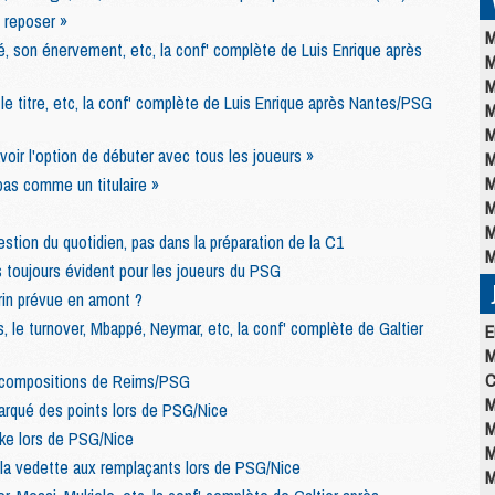
e reposer »
M
, son énervement, etc, la conf' complète de Luis Enrique après
M
M
le titre, etc, la conf' complète de Luis Enrique après Nantes/PSG
M
M
voir l'option de débuter avec tous les joueurs »
M
M
pas comme un titulaire »
M
M
estion du quotidien, pas dans la préparation de la C1
M
s toujours évident pour les joueurs du PSG
rin prévue en amont ?
, le turnover, Mbappé, Neymar, etc, la conf' complète de Galtier
E
M
C
 compositions de Reims/PSG
M
marqué des points lors de PSG/Nice
M
ike lors de PSG/Nice
M
la vedette aux remplaçants lors de PSG/Nice
M