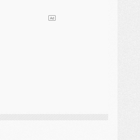
ercato
- Le PSG a envoyé une première offre pour Mika Godts
lub
- Après Pacho, d'autres retours en vue
ercato
- Changement de dernière minute pour Kolo Muani
SAMEDI 01 AOÛT
ercato
- L'agent de Mika Godts confirme un accord avec le PSG
lub
- Quels numéros de maillot pour Akliouche et Digne au PSG ?
atch
- Un hommage prévu lors de Brest/PSG
ercato
- Le PSG et le Barça ont rendez-vous pour Ferran Torres
ercato
- Guéla Doué dans les listes du PSG
ercato
- Le transfert de Mika Godts au PSG en bonne voie
VENDREDI 31 JUILLET
atch
- Un diffuseur annoncé pour les deux premiers matchs amicaux du PSG
ercato
- Le transfert d'Akliouche au PSG bouclé, le montant se précise
lub
- Un retour majeur dans le groupe du PSG
lub
- [MAJ] Ndjantou et deux jeunes du PSG annoncés dans un tournoi U21
ercato
- L'étonnante piste Suzuki confirmée et onéreuse
JEUDI 30 JUILLET