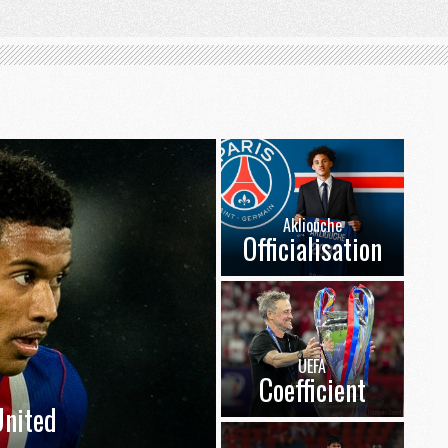
Akliouche
Officialisation
UEFA
Coefficient
nited