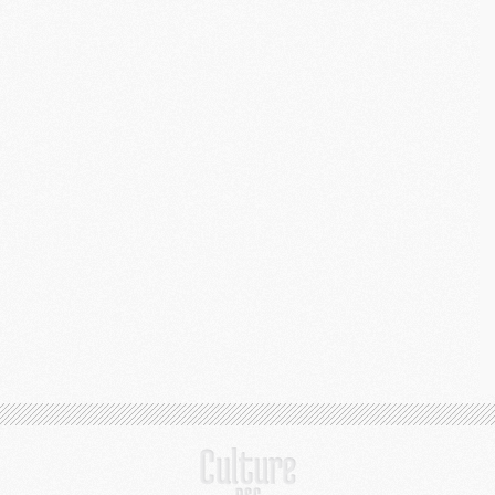
M
C
M
M
C
M
M
M
M
M
M
C
C
M