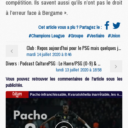
compétition. Ils savent aussi qu’ils n’ont pas le droit
à l’erreur face à Bergame ».
Cet article vous a plu ? Partagez le :
#Champions League
#Groupe
#Vestiaire
#Union
Club : Repos aujourd'hui pour le PSG mais quelques joueurs attendus au Camp des Loges
mardi 14 juillet 2020 à 8:46
Divers : Podcast CulturePSG : Le Havre/PSG (0-9) & PSG/Atalanta
lundi 13 juillet 2020 à 18:58
Vous pouvez retrouver les commentaires de l'article sous les
publicités.