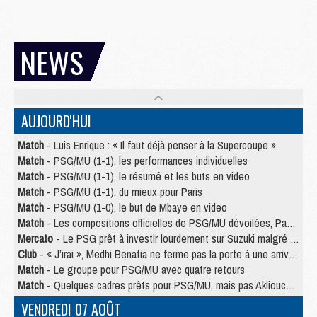
NEWS
AUJOURD'HUI
Match
- Luis Enrique : « Il faut déjà penser à la Supercoupe »
Match
- PSG/MU (1-1), les performances individuelles
Match
- PSG/MU (1-1), le résumé et les buts en video
Match
- PSG/MU (1-1), du mieux pour Paris
Match
- PSG/MU (1-0), le but de Mbaye en video
Match
- Les compositions officielles de PSG/MU dévoilées, Pacho titulaire
Mercato
- Le PSG prêt à investir lourdement sur Suzuki malgré Safonov et Chevalier
Club
- « J’irai », Medhi Benatia ne ferme pas la porte à une arrivée au PSG
Match
- Le groupe pour PSG/MU avec quatre retours
Match
- Quelques cadres prêts pour PSG/MU, mais pas Akliouche ?
VENDREDI 07 AOÛT