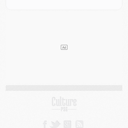
Discipline
- Un arbitre inattendu, mais porte-bonheur pour Lens/PSG
Match
- Majorque/PSG, sur quelle chaine et à quelle heure regarder le match ?
Mercato
- Le plan du PSG pour Suzuki et Chevalier se précise
Mercato
- L'Ajax refuse la première offre du PSG pour Godts
Mercato
- Le PSG veut accélérer, Ferran Torres temporise
Mercato
- Liverpool encore très loin du compte pour Barcola
LUNDI 03 AOÛT
Match
- Podcast CulturePSG : Mercato (Godts, Suzuki, Akliouche, Barcola, etc)
Mercato
- L'Ajax attend bien plus de 45M pour Mika Godts
Club
- Quatre retours importants dans le groupe du PSG, et un plus discret
Mercato
- Ayari file en Ligue 2
Club
- Le PSG s'associe avec un géant de la tech
Mercato
- Vu d'Italie, le transfert de Suzuki au PSG est bien engagé
Mercato
- Ferran Torres ne serait pas à vendre, mais...
Europe
- Gros coup dur pour Aston Villa avant de croiser le PSG
DIMANCHE 02 AOÛT
Mercato
- Le transfert de Kolo Muani à la Juventus est officiel
Mercato
- [MAJ] Le PSG a fait une grosse offre à Parme pour Suzuki