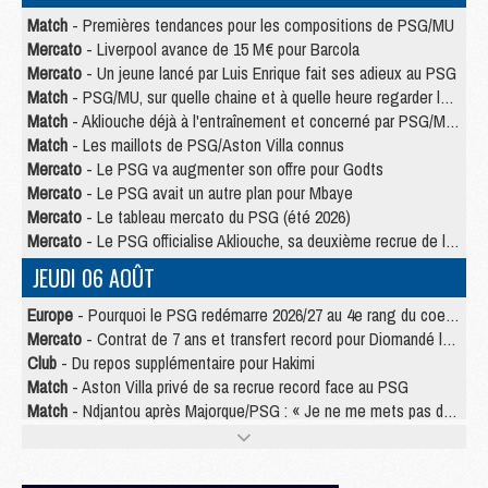
Match
- Premières tendances pour les compositions de PSG/MU
Mercato
- Liverpool avance de 15 M€ pour Barcola
Mercato
- Un jeune lancé par Luis Enrique fait ses adieux au PSG
Match
- PSG/MU, sur quelle chaine et à quelle heure regarder le match ?
Match
- Akliouche déjà à l'entraînement et concerné par PSG/MU ?
Match
- Les maillots de PSG/Aston Villa connus
Mercato
- Le PSG va augmenter son offre pour Godts
Mercato
- Le PSG avait un autre plan pour Mbaye
Mercato
- Le tableau mercato du PSG (été 2026)
Mercato
- Le PSG officialise Akliouche, sa deuxième recrue de l’été
JEUDI 06 AOÛT
Europe
- Pourquoi le PSG redémarre 2026/27 au 4e rang du coefficient UEFA
Mercato
- Contrat de 7 ans et transfert record pour Diomandé loin du PSG
Club
- Du repos supplémentaire pour Hakimi
Match
- Aston Villa privé de sa recrue record face au PSG
Match
- Ndjantou après Majorque/PSG : « Je ne me mets pas de plafond »
Mercato
- La deuxième recrue du PSG arrive
Mercato
- Ferran Torres aurait enfin tranché entre le PSG et le Barça
Match
- Rafel Pol « touché » par l'hommage reçu avant Majorque/PSG