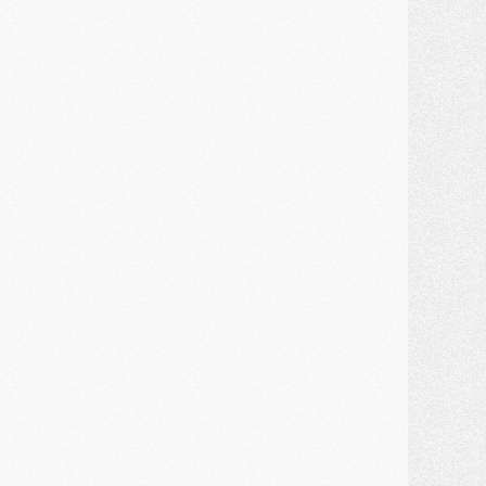
ercato
- Le montant du transfert de Kolo Muani se précise, la formule aussi
ercato
- Kolo Muani attendu en Italie, son transfert débloqué
ercato
- Monaco a encore repoussé une offre du PSG pour Akliouche
ercato
- Liverpool presque d'accord avec Barcola, le PSG pas du tout
ercato
- Moment décisif pour le transfert de Kolo Muani
MARDI 28 JUILLET
ercato
- Des intermédiaires ont tenté de relancer Diomande au PSG
lub
- Au moins neuf jeunes conviés à l'entraînement des pros
ercato
- Une partie du communiqué du PSG sur Diomande expliquée
ercato
- Barcola futur plus gros transfert de l'été ?
ormation
- Retour sur la saison des U17 du PSG en 7 chiffres clés
lub
- Le PSG connaît ses premiers matches de septembre
ercato
- Un troisième prêt bouclé par le PSG
LUNDI 27 JUILLET
odcast
- Podcast CulturePSG à 22h : Mercato (Barcola, Diomande, etc)
ercato
- La prolongation de Dembélé au PSG dans la dernière ligne droite
lub
- Le PSG a fait sa reprise avec... 9 joueurs
és. sociaux
- Les Portugais du PSG réunis pendant leurs vacances