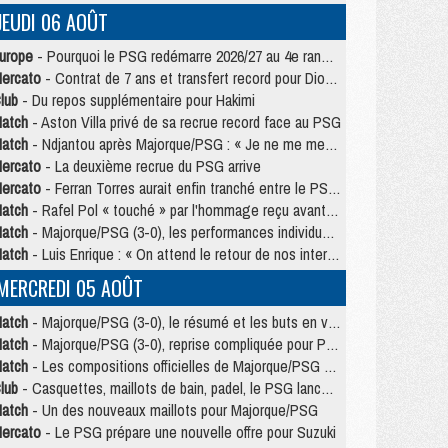
JEUDI 06 AOÛT
urope
- Pourquoi le PSG redémarre 2026/27 au 4e rang du coefficient UEFA
ercato
- Contrat de 7 ans et transfert record pour Diomandé loin du PSG
lub
- Du repos supplémentaire pour Hakimi
atch
- Aston Villa privé de sa recrue record face au PSG
atch
- Ndjantou après Majorque/PSG : « Je ne me mets pas de plafond »
ercato
- La deuxième recrue du PSG arrive
ercato
- Ferran Torres aurait enfin tranché entre le PSG et le Barça
atch
- Rafel Pol « touché » par l'hommage reçu avant Majorque/PSG
atch
- Majorque/PSG (3-0), les performances individuelles
atch
- Luis Enrique : « On attend le retour de nos internationaux »
MERCREDI 05 AOÛT
atch
- Majorque/PSG (3-0), le résumé et les buts en video
atch
- Majorque/PSG (3-0), reprise compliquée pour Paris
atch
- Les compositions officielles de Majorque/PSG avec Kvara et de nombreux jeunes
lub
- Casquettes, maillots de bain, padel, le PSG lance sa collection été
atch
- Un des nouveaux maillots pour Majorque/PSG
ercato
- Le PSG prépare une nouvelle offre pour Suzuki