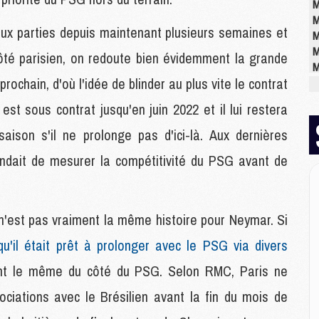
M
M
eux parties depuis maintenant plusieurs semaines et
M
M
té parisien, on redoute bien évidemment la grande
M
rochain, d'où l'idée de blinder au plus vite le contrat
est sous contrat jusqu'en juin 2022 et il lui restera
E
P
aison s'il ne prolonge pas d'ici-là. Aux dernières
C
tendait de mesurer la compétitivité du PSG avant de
D
M
M
M
n'est pas vraiment la même histoire pour Neymar. Si
M
M
u'il était prêt à prolonger avec le PSG via divers
ment le même du côté du PSG. Selon RMC, Paris ne
M
ations avec le Brésilien avant la fin du mois de
M