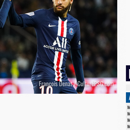
M
M
M
M