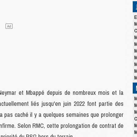
E
M
C
M
M
M
M
M
M
M
Neymar et Mbappé depuis de nombreux mois et la
M
ctuellement liés jusqu'en juin 2022 font partie des
M
M
'a pas caché il y a quelques semaines que prolonger
C
onfirme. Selon RMC, cette prolongation de contrat de
M
M
riorité du PSG hors du terrain.