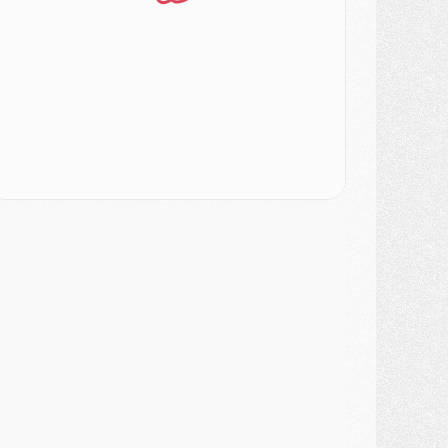
lub
- Quatre retours importants dans le groupe du PSG, et un plus discret
ercato
- Ayari file en Ligue 2
lub
- Le PSG s'associe avec un géant de la tech
ercato
- Vu d'Italie, le transfert de Suzuki au PSG est bien engagé
ercato
- Ferran Torres ne serait pas à vendre, mais...
urope
- Gros coup dur pour Aston Villa avant de croiser le PSG
DIMANCHE 02 AOÛT
ercato
- Le transfert de Kolo Muani à la Juventus est officiel
ercato
- [MAJ] Le PSG a fait une grosse offre à Parme pour Suzuki
ercato
- Le PSG a envoyé une première offre pour Mika Godts
lub
- Après Pacho, d'autres retours en vue
ercato
- Changement de dernière minute pour Kolo Muani
SAMEDI 01 AOÛT
ercato
- L'agent de Mika Godts confirme un accord avec le PSG
lub
- Quels numéros de maillot pour Akliouche et Digne au PSG ?
atch
- Un hommage prévu lors de Brest/PSG
ercato
- Le PSG et le Barça ont rendez-vous pour Ferran Torres
ercato
- Guéla Doué dans les listes du PSG
ercato
- Le transfert de Mika Godts au PSG en bonne voie