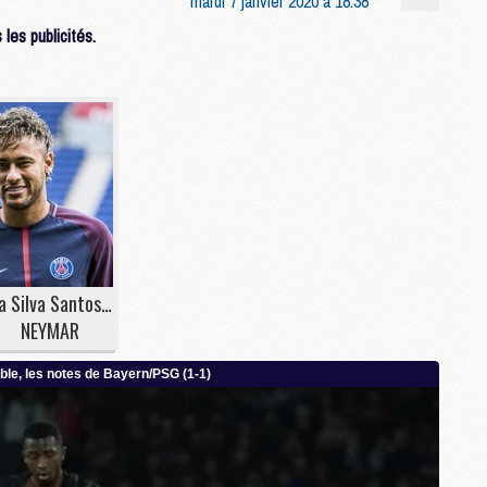
mardi 7 janvier 2020 à 18:38
les publicités.
M
M
C
C
M
S
M
C
Da Silva Santos Junior
M
NEYMAR
C
M
M
M
M