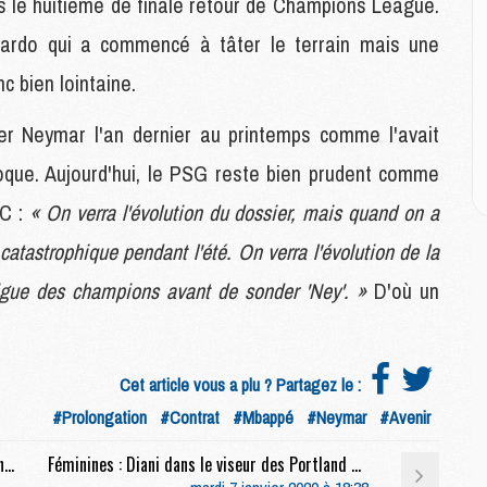
ès le huitième de finale retour de Champions League.
C
M
ardo qui a commencé à tâter le terrain mais une
C
M
c bien lointaine.
M
E
ger Neymar l'an dernier au printemps comme l'avait
poque. Aujourd'hui, le PSG reste bien prudent comme
M
MC :
« On verra l'évolution du dossier, mais quand on a
M
M
 catastrophique pendant l'été. On verra l'évolution de la
C
Ligue des champions avant de sonder 'Ney'. »
D'où un
M
M
Cet article vous a plu ? Partagez le :
C
M
#Prolongation
#Contrat
#Mbappé
#Neymar
#Avenir
M
M
Match : Les compositions de PSG/Saint-Etienne se précisent
Féminines : Diani dans le viseur des Portland Thorns (Goal)
M