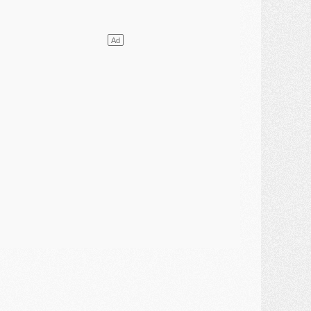
VENDREDI 31 JUILLET
atch
- Un diffuseur annoncé pour les deux premiers matchs amicaux du PSG
ercato
- Le transfert d'Akliouche au PSG bouclé, le montant se précise
lub
- Un retour majeur dans le groupe du PSG
lub
- [MAJ] Ndjantou et deux jeunes du PSG annoncés dans un tournoi U21
ercato
- L'étonnante piste Suzuki confirmée et onéreuse
JEUDI 30 JUILLET
élections
- Ancelotti fait le ménage au Brésil mais veut garder Marquinhos
ercato
- Le statu quo du milieu du PSG se précise
lub
- Le PSG plutôt que la FIFA pour Al-Khelaïfi, poussé par l'UEFA ?
ercato
- Le PSG presserait Ferran Torres de se décider, deux pistes de secours
lub
- Déguisements, shopping, double scouting, Luis Campos dévoile ses méthodes
ercato
- Kroupi retiré du mercato
ercato
- Enfin une avancée dans le transfert d'Akliouche
MERCREDI 29 JUILLET
ercato
- Ferran Torres priorité du PSG, mais ouvert à tout
ercato
- Première offre de Liverpool en approche pour Barcola