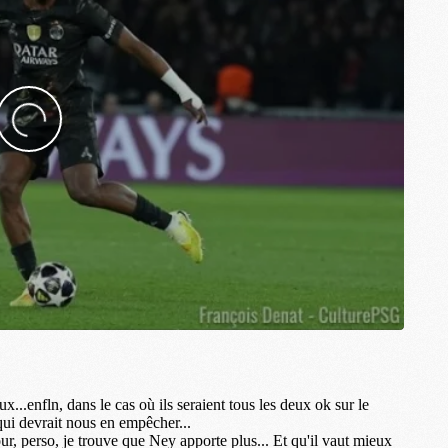
M
M
M
M
M
M
C
M
M
F
C
M
P
M
C
R