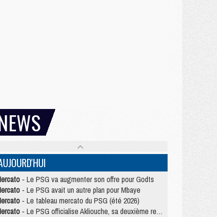
NEWS
AUJOURD'HUI
ercato
- Le PSG va augmenter son offre pour Godts
ercato
- Le PSG avait un autre plan pour Mbaye
ercato
- Le tableau mercato du PSG (été 2026)
ercato
- Le PSG officialise Akliouche, sa deuxième recrue de l’été