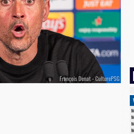
M
M
M
M