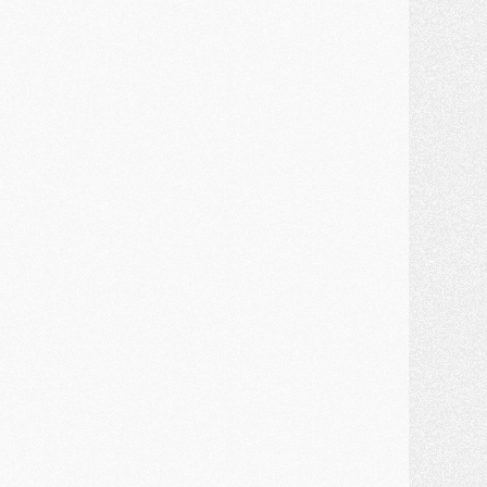
ercato
- Kroupi retiré du mercato
ercato
- Enfin une avancée dans le transfert d'Akliouche
MERCREDI 29 JUILLET
ercato
- Ferran Torres priorité du PSG, mais ouvert à tout
ercato
- Première offre de Liverpool en approche pour Barcola
ercato
- Le montant du transfert de Kolo Muani se précise, la formule aussi
ercato
- Kolo Muani attendu en Italie, son transfert débloqué
ercato
- Monaco a encore repoussé une offre du PSG pour Akliouche
ercato
- Liverpool presque d'accord avec Barcola, le PSG pas du tout
ercato
- Moment décisif pour le transfert de Kolo Muani
MARDI 28 JUILLET
ercato
- Des intermédiaires ont tenté de relancer Diomande au PSG
lub
- Au moins neuf jeunes conviés à l'entraînement des pros
ercato
- Une partie du communiqué du PSG sur Diomande expliquée
ercato
- Barcola futur plus gros transfert de l'été ?
ormation
- Retour sur la saison des U17 du PSG en 7 chiffres clés
lub
- Le PSG connaît ses premiers matches de septembre
ercato
- Un troisième prêt bouclé par le PSG