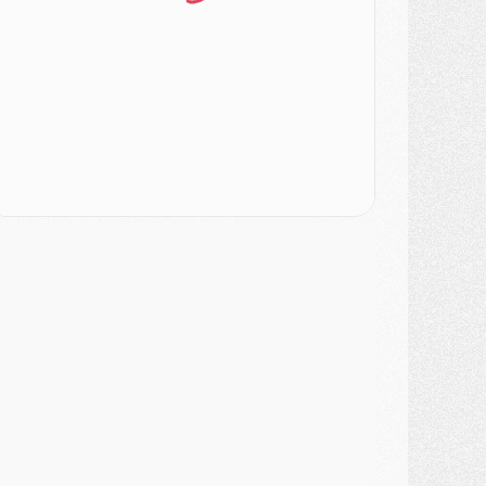
ercato
- Le PSG veut accélérer, Ferran Torres temporise
ercato
- Liverpool encore très loin du compte pour Barcola
LUNDI 03 AOÛT
atch
- Podcast CulturePSG : Mercato (Godts, Suzuki, Akliouche, Barcola, etc)
ercato
- L'Ajax attend bien plus de 45M pour Mika Godts
lub
- Quatre retours importants dans le groupe du PSG, et un plus discret
ercato
- Ayari file en Ligue 2
lub
- Le PSG s'associe avec un géant de la tech
ercato
- Vu d'Italie, le transfert de Suzuki au PSG est bien engagé
ercato
- Ferran Torres ne serait pas à vendre, mais...
urope
- Gros coup dur pour Aston Villa avant de croiser le PSG
DIMANCHE 02 AOÛT
ercato
- Le transfert de Kolo Muani à la Juventus est officiel
ercato
- [MAJ] Le PSG a fait une grosse offre à Parme pour Suzuki
ercato
- Le PSG a envoyé une première offre pour Mika Godts
lub
- Après Pacho, d'autres retours en vue
ercato
- Changement de dernière minute pour Kolo Muani
SAMEDI 01 AOÛT