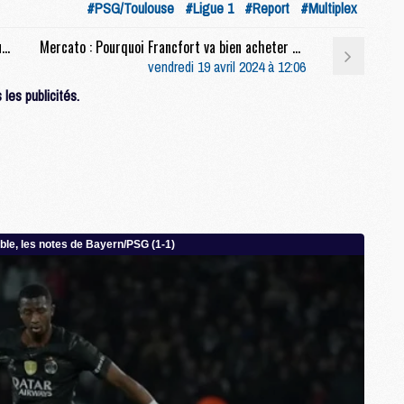
#PSG/Toulouse
#Ligue 1
#Report
#Multiplex
M
C
Féminines : Une saison qui peut être historique, Lyon, les blessées, les détails sur les grosses confrontations, la série d'invincibilité en cours, la conf' de Marie Katoto et Jocelyn Prêcheur avant OL/PSG
Mercato : Pourquoi Francfort va bien acheter définitivement Ekitike
M
vendredi 19 avril 2024 à 12:06
M
les publicités.
M
M
M
M
C
C
M
S
M
C
M
C