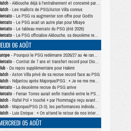
atch
- Akliouche déjà à l'entraînement et concerné par PSG/MU ?
atch
- Les maillots de PSG/Aston Villa connus
ercato
- Le PSG va augmenter son offre pour Godts
ercato
- Le PSG avait un autre plan pour Mbaye
ercato
- Le tableau mercato du PSG (été 2026)
ercato
- Le PSG officialise Akliouche, sa deuxième recrue de l’été
JEUDI 06 AOÛT
urope
- Pourquoi le PSG redémarre 2026/27 au 4e rang du coefficient UEFA
ercato
- Contrat de 7 ans et transfert record pour Diomandé loin du PSG
lub
- Du repos supplémentaire pour Hakimi
atch
- Aston Villa privé de sa recrue record face au PSG
atch
- Ndjantou après Majorque/PSG : « Je ne me mets pas de plafond »
ercato
- La deuxième recrue du PSG arrive
ercato
- Ferran Torres aurait enfin tranché entre le PSG et le Barça
atch
- Rafel Pol « touché » par l'hommage reçu avant Majorque/PSG
atch
- Majorque/PSG (3-0), les performances individuelles
atch
- Luis Enrique : « On attend le retour de nos internationaux »
MERCREDI 05 AOÛT