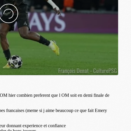
M
M
M
M
M
M
M
M
M
M
C
M
M
F
C
M