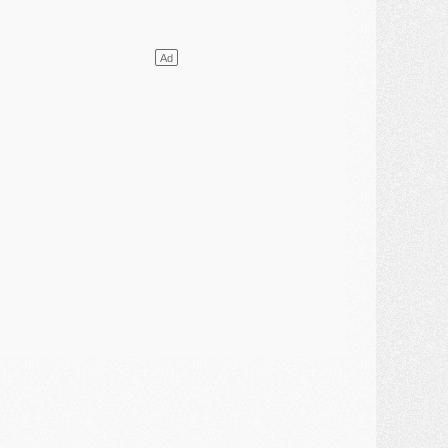
ercato
- L'agent de Mika Godts confirme un accord avec le PSG
lub
- Quels numéros de maillot pour Akliouche et Digne au PSG ?
atch
- Un hommage prévu lors de Brest/PSG
ercato
- Le PSG et le Barça ont rendez-vous pour Ferran Torres
ercato
- Guéla Doué dans les listes du PSG
ercato
- Le transfert de Mika Godts au PSG en bonne voie
VENDREDI 31 JUILLET
atch
- Un diffuseur annoncé pour les deux premiers matchs amicaux du PSG
ercato
- Le transfert d'Akliouche au PSG bouclé, le montant se précise
lub
- Un retour majeur dans le groupe du PSG
lub
- [MAJ] Ndjantou et deux jeunes du PSG annoncés dans un tournoi U21
ercato
- L'étonnante piste Suzuki confirmée et onéreuse
JEUDI 30 JUILLET
élections
- Ancelotti fait le ménage au Brésil mais veut garder Marquinhos
ercato
- Le statu quo du milieu du PSG se précise
lub
- Le PSG plutôt que la FIFA pour Al-Khelaïfi, poussé par l'UEFA ?
ercato
- Le PSG presserait Ferran Torres de se décider, deux pistes de secours
lub
- Déguisements, shopping, double scouting, Luis Campos dévoile ses méthodes