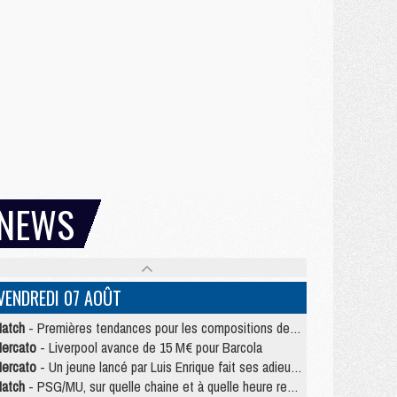
NEWS
VENDREDI 07 AOÛT
atch
- Premières tendances pour les compositions de PSG/MU
ercato
- Liverpool avance de 15 M€ pour Barcola
ercato
- Un jeune lancé par Luis Enrique fait ses adieux au PSG
atch
- PSG/MU, sur quelle chaine et à quelle heure regarder le match ?