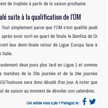
M
nt de trophée à partir de la saison prochaine.
M
lé suite à la qualification de l'OM
M
 Tout simplement parce que l'OM s'est qualifié jeudi
M
C
 après avoir sorti en quart de finale le Benfica de Di
M
C
ueront leur demi-finale retour de Ligue Europa face à
M
Italie.
M
E
 seulement deux jours plus tard en Ligue 1 et comme
es matches de la 33e journée et de la 34e journée
M
M
SG/Toulouse sera donc décalé d'un jour. A noter que
M
but de saison au moment de dévoiler son calendrier.
C
M
Cet article vous a plu ? Partagez le :