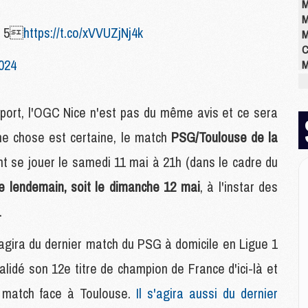
M
M
 ? 5
https://t.co/xVVUZjNj4k
M
C
2024
M
M
M
M
port, l'OGC Nice n'est pas du même avis et ce sera
M
ne chose est certaine, le match
PSG/Toulouse de la
M
M
ent se jouer le samedi 11 mai à 21h (dans le cadre du
le lendemain, soit le dimanche 12 mai
, à l'instar des
E
.
P
C
'agira du dernier match du PSG à domicile en Ligue 1
D
M
alidé son 12e titre de champion de France d'ici-là et
M
u match face à Toulouse.
Il s'agira aussi du dernier
M