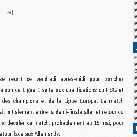
M
M
M
M
M
M
E
M
C
M
se réunit ce vendredi après-midi pour trancher
M
saison de Ligue 1 suite aux qualifications du PSG et
M
M
e des champions et de la Ligue Europa. Le match
M
 initialement entre la demi-finale aller et retour du
M
M
nc décaler ce match, probablement au 15 mai, pour
etour face aux Allemands.