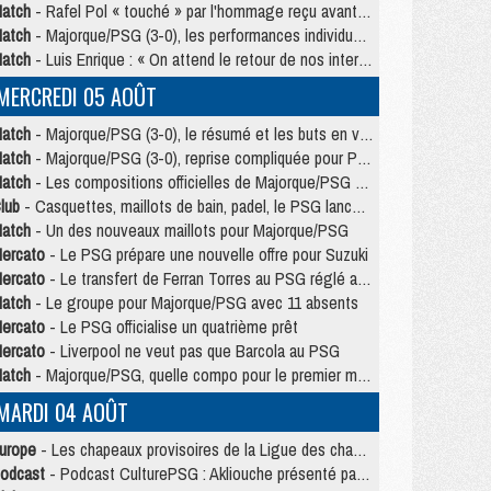
atch
- Rafel Pol « touché » par l'hommage reçu avant Majorque/PSG
atch
- Majorque/PSG (3-0), les performances individuelles
atch
- Luis Enrique : « On attend le retour de nos internationaux »
MERCREDI 05 AOÛT
atch
- Majorque/PSG (3-0), le résumé et les buts en video
atch
- Majorque/PSG (3-0), reprise compliquée pour Paris
atch
- Les compositions officielles de Majorque/PSG avec Kvara et de nombreux jeunes
lub
- Casquettes, maillots de bain, padel, le PSG lance sa collection été
atch
- Un des nouveaux maillots pour Majorque/PSG
ercato
- Le PSG prépare une nouvelle offre pour Suzuki
ercato
- Le transfert de Ferran Torres au PSG réglé avant le 12 août ?
atch
- Le groupe pour Majorque/PSG avec 11 absents
ercato
- Le PSG officialise un quatrième prêt
ercato
- Liverpool ne veut pas que Barcola au PSG
atch
- Majorque/PSG, quelle compo pour le premier match de la saison 2026/27 ?
MARDI 04 AOÛT
urope
- Les chapeaux provisoires de la Ligue des champions 2026/27
odcast
- Podcast CulturePSG : Akliouche présenté par un fan de Monaco