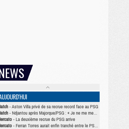
NEWS
AUJOURD'HUI
atch
- Aston Villa privé de sa recrue record face au PSG
atch
- Ndjantou après Majorque/PSG : « Je ne me mets pas de plafond »
ercato
- La deuxième recrue du PSG arrive
ercato
- Ferran Torres aurait enfin tranché entre le PSG et le Barça