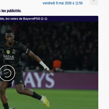
vendredi 8 mai 2026 à 11:50
C
M
les publicités.
M
F
C
M
P
M
C
R
M
M
C
M
C
C