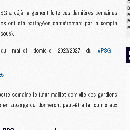
C
D
PSG a déjà largement fuité ces dernières semaines
M
M
llées ont été partagées dernièrement par le compte
M
ssous).
M
M
M
 du maillot domicile 2026/2027 du
#PSG
M
M
26
C
M
C
ette semaine le futur maillot domicile des gardiens
M
s en zigzags qui donneront peut-être le tournis aux
M
E