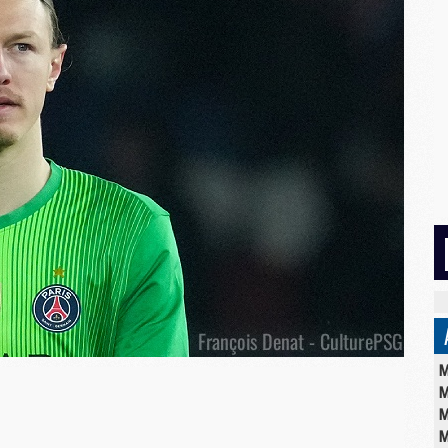
M
M
M
M