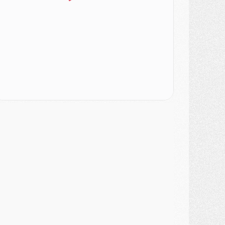
ercato
- Le transfert de Kolo Muani à la Juventus est officiel
ercato
- [MAJ] Le PSG a fait une grosse offre à Parme pour Suzuki
ercato
- Le PSG a envoyé une première offre pour Mika Godts
lub
- Après Pacho, d'autres retours en vue
ercato
- Changement de dernière minute pour Kolo Muani
SAMEDI 01 AOÛT
ercato
- L'agent de Mika Godts confirme un accord avec le PSG
lub
- Quels numéros de maillot pour Akliouche et Digne au PSG ?
atch
- Un hommage prévu lors de Brest/PSG
ercato
- Le PSG et le Barça ont rendez-vous pour Ferran Torres
ercato
- Guéla Doué dans les listes du PSG
ercato
- Le transfert de Mika Godts au PSG en bonne voie
VENDREDI 31 JUILLET
atch
- Un diffuseur annoncé pour les deux premiers matchs amicaux du PSG
ercato
- Le transfert d'Akliouche au PSG bouclé, le montant se précise
lub
- Un retour majeur dans le groupe du PSG
lub
- [MAJ] Ndjantou et deux jeunes du PSG annoncés dans un tournoi U21
ercato
- L'étonnante piste Suzuki confirmée et onéreuse