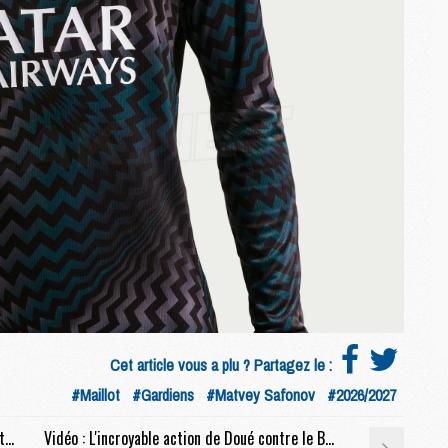
S
M
C
M
C
M
M
M
M
M
M
M
M
Cet article vous a plu ? Partagez le :
M
#Maillot
#Gardiens
#Matvey Safonov
#2026/2027
Match : Le plan du PSG pour ses 13 jours avant la finale contre Arsenal
Vidéo : L'incroyable action de Doué contre le Bayern en gros plan
M