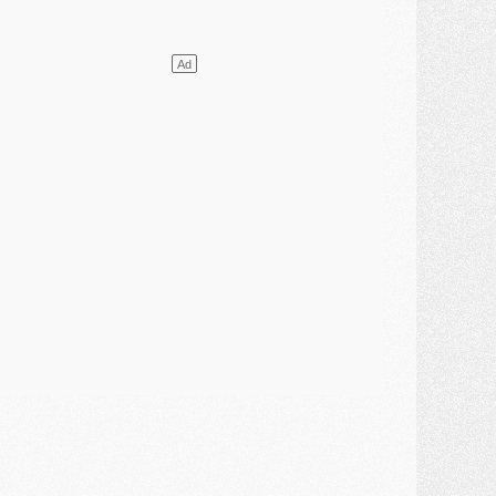
JEUDI 30 JUILLET
élections
- Ancelotti fait le ménage au Brésil mais veut garder Marquinhos
ercato
- Le statu quo du milieu du PSG se précise
lub
- Le PSG plutôt que la FIFA pour Al-Khelaïfi, poussé par l'UEFA ?
ercato
- Le PSG presserait Ferran Torres de se décider, deux pistes de secours
lub
- Déguisements, shopping, double scouting, Luis Campos dévoile ses méthodes
ercato
- Kroupi retiré du mercato
ercato
- Enfin une avancée dans le transfert d'Akliouche
MERCREDI 29 JUILLET
ercato
- Ferran Torres priorité du PSG, mais ouvert à tout
ercato
- Première offre de Liverpool en approche pour Barcola
ercato
- Le montant du transfert de Kolo Muani se précise, la formule aussi
ercato
- Kolo Muani attendu en Italie, son transfert débloqué
ercato
- Monaco a encore repoussé une offre du PSG pour Akliouche
ercato
- Liverpool presque d'accord avec Barcola, le PSG pas du tout
ercato
- Moment décisif pour le transfert de Kolo Muani
MARDI 28 JUILLET
ercato
- Des intermédiaires ont tenté de relancer Diomande au PSG