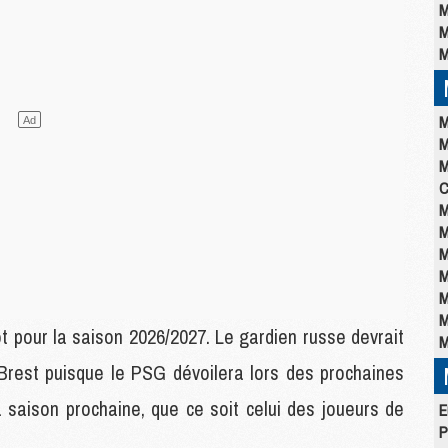
M
M
M
M
M
M
C
M
M
M
M
M
M
t pour la saison 2026/2027. Le gardien russe devrait
M
 Brest puisque le PSG dévoilera lors des prochaines
 saison prochaine, que ce soit celui des joueurs de
E
P