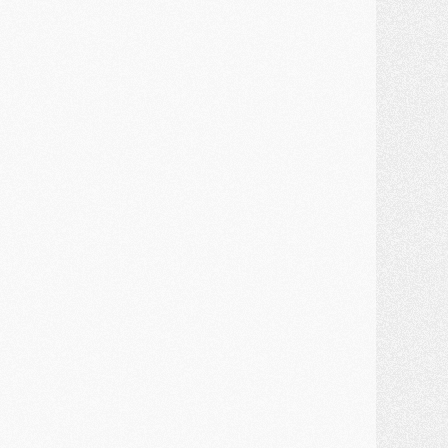
lub
- Au moins neuf jeunes conviés à l'entraînement des pros
ercato
- Une partie du communiqué du PSG sur Diomande expliquée
ercato
- Barcola futur plus gros transfert de l'été ?
ormation
- Retour sur la saison des U17 du PSG en 7 chiffres clés
lub
- Le PSG connaît ses premiers matches de septembre
ercato
- Un troisième prêt bouclé par le PSG
LUNDI 27 JUILLET
odcast
- Podcast CulturePSG à 22h : Mercato (Barcola, Diomande, etc)
ercato
- La prolongation de Dembélé au PSG dans la dernière ligne droite
lub
- Le PSG a fait sa reprise avec... 9 joueurs
és. sociaux
- Les Portugais du PSG réunis pendant leurs vacances
ercato
- Le PSG avance sur la piste Suzuki
ercato
- Après Digne, un autre défenseur en approche au PSG ?
lub
- Une petite quinzaine de joueurs attendus pour la reprise de l'entraînement du PSG
DIMANCHE 26 JUILLET
ercato
- Le PSG lâche Diomande et tacle des demandes « totalement disproportionnés »
lub
- [Avant la reprise] Les tauliers de la saison passée
lub
- Barcola refuse de prolonger au PSG