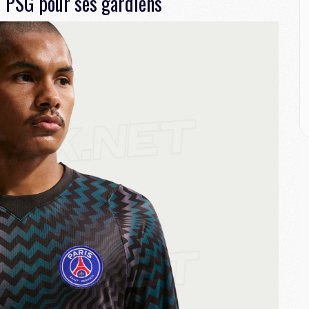
 PSG pour ses gardiens
M
M
M
C
M
M
C
M
M
M
M
M
M
C
C
M