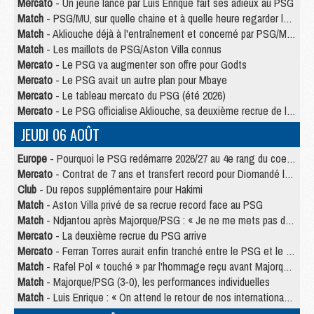
Mercato
- Un jeune lancé par Luis Enrique fait ses adieux au PSG
Match
- PSG/MU, sur quelle chaine et à quelle heure regarder le match ?
Match
- Akliouche déjà à l'entraînement et concerné par PSG/MU ?
Match
- Les maillots de PSG/Aston Villa connus
Mercato
- Le PSG va augmenter son offre pour Godts
Mercato
- Le PSG avait un autre plan pour Mbaye
Mercato
- Le tableau mercato du PSG (été 2026)
Mercato
- Le PSG officialise Akliouche, sa deuxième recrue de l’été
JEUDI 06 AOÛT
Europe
- Pourquoi le PSG redémarre 2026/27 au 4e rang du coefficient UEFA
Mercato
- Contrat de 7 ans et transfert record pour Diomandé loin du PSG
Club
- Du repos supplémentaire pour Hakimi
Match
- Aston Villa privé de sa recrue record face au PSG
Match
- Ndjantou après Majorque/PSG : « Je ne me mets pas de plafond »
Mercato
- La deuxième recrue du PSG arrive
Mercato
- Ferran Torres aurait enfin tranché entre le PSG et le Barça
Match
- Rafel Pol « touché » par l'hommage reçu avant Majorque/PSG
Match
- Majorque/PSG (3-0), les performances individuelles
Match
- Luis Enrique : « On attend le retour de nos internationaux »