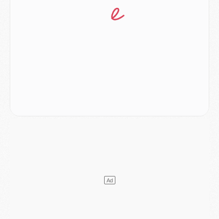
Mercato
- L'Ajax refuse la première offre du PSG pour Godts
Mercato
- Le PSG veut accélérer, Ferran Torres temporise
Mercato
- Liverpool encore très loin du compte pour Barcola
LUNDI 03 AOÛT
Match
- Podcast CulturePSG : Mercato (Godts, Suzuki, Akliouche, Barcola, etc)
Mercato
- L'Ajax attend bien plus de 45M pour Mika Godts
Club
- Quatre retours importants dans le groupe du PSG, et un plus discret
Mercato
- Ayari file en Ligue 2
Club
- Le PSG s'associe avec un géant de la tech
Mercato
- Vu d'Italie, le transfert de Suzuki au PSG est bien engagé
Mercato
- Ferran Torres ne serait pas à vendre, mais...
Europe
- Gros coup dur pour Aston Villa avant de croiser le PSG
DIMANCHE 02 AOÛT
Mercato
- Le transfert de Kolo Muani à la Juventus est officiel
Mercato
- [MAJ] Le PSG a fait une grosse offre à Parme pour Suzuki
Mercato
- Le PSG a envoyé une première offre pour Mika Godts
Club
- Après Pacho, d'autres retours en vue
Mercato
- Changement de dernière minute pour Kolo Muani