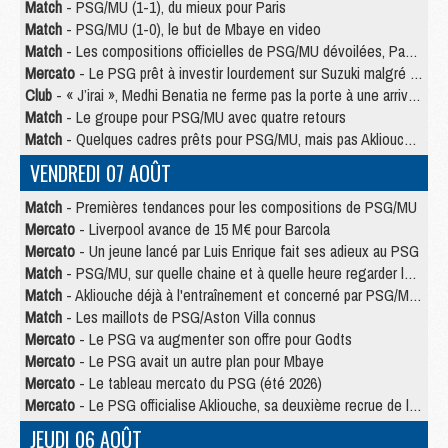
Match
- PSG/MU (1-1), du mieux pour Paris
Match
- PSG/MU (1-0), le but de Mbaye en video
Match
- Les compositions officielles de PSG/MU dévoilées, Pacho titulaire
Mercato
- Le PSG prêt à investir lourdement sur Suzuki malgré Safonov et Chevalier
Club
- « J’irai », Medhi Benatia ne ferme pas la porte à une arrivée au PSG
Match
- Le groupe pour PSG/MU avec quatre retours
Match
- Quelques cadres prêts pour PSG/MU, mais pas Akliouche ?
VENDREDI 07 AOÛT
Match
- Premières tendances pour les compositions de PSG/MU
Mercato
- Liverpool avance de 15 M€ pour Barcola
Mercato
- Un jeune lancé par Luis Enrique fait ses adieux au PSG
Match
- PSG/MU, sur quelle chaine et à quelle heure regarder le match ?
Match
- Akliouche déjà à l'entraînement et concerné par PSG/MU ?
Match
- Les maillots de PSG/Aston Villa connus
Mercato
- Le PSG va augmenter son offre pour Godts
Mercato
- Le PSG avait un autre plan pour Mbaye
Mercato
- Le tableau mercato du PSG (été 2026)
Mercato
- Le PSG officialise Akliouche, sa deuxième recrue de l’été
JEUDI 06 AOÛT