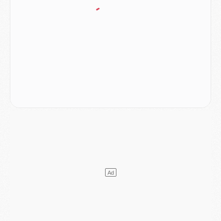
Mercato
- Le PSG officialise un quatrième prêt
Mercato
- Liverpool ne veut pas que Barcola au PSG
Match
- Majorque/PSG, quelle compo pour le premier match de la saison 2026/27 ?
MARDI 04 AOÛT
Europe
- Les chapeaux provisoires de la Ligue des champions 2026/27
Podcast
- Podcast CulturePSG : Akliouche présenté par un fan de Monaco
Club
- Le PSG dévoile sa première collection d'entraînement pour 2026/2027
Discipline
- Un arbitre inattendu, mais porte-bonheur pour Lens/PSG
Match
- Majorque/PSG, sur quelle chaine et à quelle heure regarder le match ?
Mercato
- Le plan du PSG pour Suzuki et Chevalier se précise
Mercato
- L'Ajax refuse la première offre du PSG pour Godts
Mercato
- Le PSG veut accélérer, Ferran Torres temporise
Mercato
- Liverpool encore très loin du compte pour Barcola
LUNDI 03 AOÛT
Match
- Podcast CulturePSG : Mercato (Godts, Suzuki, Akliouche, Barcola, etc)
Mercato
- L'Ajax attend bien plus de 45M pour Mika Godts
Club
- Quatre retours importants dans le groupe du PSG, et un plus discret
Mercato
- Ayari file en Ligue 2