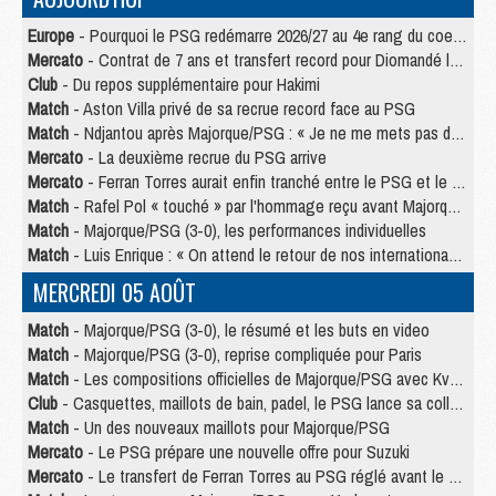
Europe
- Pourquoi le PSG redémarre 2026/27 au 4e rang du coefficient UEFA
Mercato
- Contrat de 7 ans et transfert record pour Diomandé loin du PSG
Club
- Du repos supplémentaire pour Hakimi
Match
- Aston Villa privé de sa recrue record face au PSG
Match
- Ndjantou après Majorque/PSG : « Je ne me mets pas de plafond »
Mercato
- La deuxième recrue du PSG arrive
Mercato
- Ferran Torres aurait enfin tranché entre le PSG et le Barça
Match
- Rafel Pol « touché » par l'hommage reçu avant Majorque/PSG
Match
- Majorque/PSG (3-0), les performances individuelles
Match
- Luis Enrique : « On attend le retour de nos internationaux »
MERCREDI 05 AOÛT
Match
- Majorque/PSG (3-0), le résumé et les buts en video
Match
- Majorque/PSG (3-0), reprise compliquée pour Paris
Match
- Les compositions officielles de Majorque/PSG avec Kvara et de nombreux jeunes
Club
- Casquettes, maillots de bain, padel, le PSG lance sa collection été
Match
- Un des nouveaux maillots pour Majorque/PSG
Mercato
- Le PSG prépare une nouvelle offre pour Suzuki
Mercato
- Le transfert de Ferran Torres au PSG réglé avant le 12 août ?