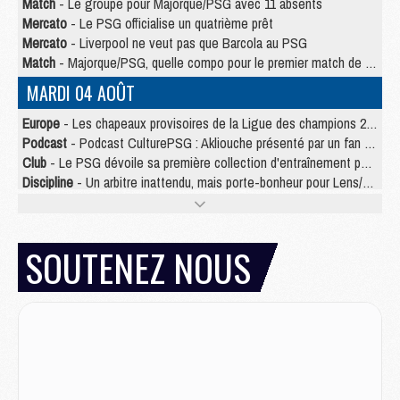
Match
- Le groupe pour Majorque/PSG avec 11 absents
Mercato
- Le PSG officialise un quatrième prêt
Mercato
- Liverpool ne veut pas que Barcola au PSG
Match
- Majorque/PSG, quelle compo pour le premier match de la saison 2026/27 ?
MARDI 04 AOÛT
Europe
- Les chapeaux provisoires de la Ligue des champions 2026/27
Podcast
- Podcast CulturePSG : Akliouche présenté par un fan de Monaco
Club
- Le PSG dévoile sa première collection d'entraînement pour 2026/2027
Discipline
- Un arbitre inattendu, mais porte-bonheur pour Lens/PSG
Match
- Majorque/PSG, sur quelle chaine et à quelle heure regarder le match ?
Mercato
- Le plan du PSG pour Suzuki et Chevalier se précise
Mercato
- Le tableau mercato du PSG (été 2026)
SOUTENEZ NOUS
Mercato
- L'Ajax refuse la première offre du PSG pour Godts
Mercato
- Le PSG veut accélérer, Ferran Torres temporise
Mercato
- Liverpool encore très loin du compte pour Barcola
LUNDI 03 AOÛT
Match
- Podcast CulturePSG : Mercato (Godts, Suzuki, Akliouche, Barcola, etc)
Mercato
- L'Ajax attend bien plus de 45M pour Mika Godts