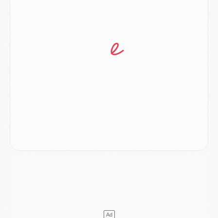
Club
- Quatre retours importants dans le groupe du PSG, et un plus discret
Mercato
- Ayari file en Ligue 2
Club
- Le PSG s'associe avec un géant de la tech
Mercato
- Vu d'Italie, le transfert de Suzuki au PSG est bien engagé
Mercato
- Ferran Torres ne serait pas à vendre, mais...
Europe
- Gros coup dur pour Aston Villa avant de croiser le PSG
DIMANCHE 02 AOÛT
Mercato
- Le transfert de Kolo Muani à la Juventus est officiel
Mercato
- [MAJ] Le PSG a fait une grosse offre à Parme pour Suzuki
Mercato
- Le PSG a envoyé une première offre pour Mika Godts
Club
- Après Pacho, d'autres retours en vue
Mercato
- Changement de dernière minute pour Kolo Muani
SAMEDI 01 AOÛT
Mercato
- L'agent de Mika Godts confirme un accord avec le PSG
Club
- Quels numéros de maillot pour Akliouche et Digne au PSG ?
Match
- Un hommage prévu lors de Brest/PSG
Mercato
- Le PSG et le Barça ont rendez-vous pour Ferran Torres
Mercato
- Guéla Doué dans les listes du PSG
Mercato
- Le transfert de Mika Godts au PSG en bonne voie