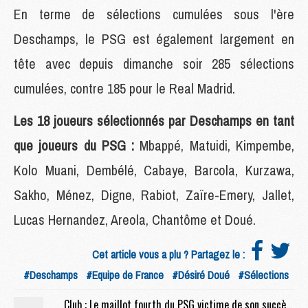
En terme de sélections cumulées sous l'ère
Deschamps, le PSG est également largement en
tête avec depuis dimanche soir 285 sélections
cumulées, contre 185 pour le Real Madrid.
Les 18 joueurs sélectionnés par Deschamps en tant
que joueurs du PSG :
Mbappé, Matuidi, Kimpembe,
Kolo Muani, Dembélé, Cabaye, Barcola, Kurzawa,
Sakho, Ménez, Digne, Rabiot, Zaïre-Emery, Jallet,
Lucas Hernandez, Areola, Chantôme et Doué.
Cet article vous a plu ? Partagez le :
#Deschamps
#Equipe de France
#Désiré Doué
#Sélections
Club : Le maillot fourth du PSG victime de son succès, le domicile soldé