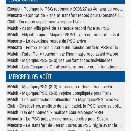
Europe
- Pourquoi le PSG redémarre 2026/27 au 4e rang du coefficient UEFA
Mercato
- Contrat de 7 ans et transfert record pour Diomandé loin du PSG
Club
- Du repos supplémentaire pour Hakimi
Match
- Aston Villa privé de sa recrue record face au PSG
Match
- Ndjantou après Majorque/PSG : « Je ne me mets pas de plafond »
Mercato
- La deuxième recrue du PSG arrive
Mercato
- Ferran Torres aurait enfin tranché entre le PSG et le Barça
Match
- Rafel Pol « touché » par l'hommage reçu avant Majorque/PSG
Match
- Majorque/PSG (3-0), les performances individuelles
Match
- Luis Enrique : « On attend le retour de nos internationaux »
MERCREDI 05 AOÛT
Match
- Majorque/PSG (3-0), le résumé et les buts en video
Match
- Majorque/PSG (3-0), reprise compliquée pour Paris
Match
- Les compositions officielles de Majorque/PSG avec Kvara et de nombreux jeunes
Club
- Casquettes, maillots de bain, padel, le PSG lance sa collection été
Match
- Un des nouveaux maillots pour Majorque/PSG
Mercato
- Le PSG prépare une nouvelle offre pour Suzuki
Mercato
- Le transfert de Ferran Torres au PSG réglé avant le 12 août ?