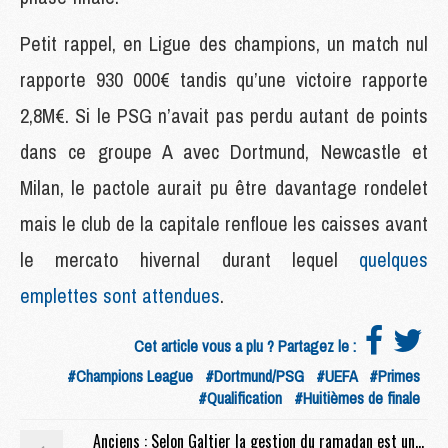
Petit rappel, en Ligue des champions, un match nul
rapporte 930 000€ tandis qu’une victoire rapporte
2,8M€. Si le PSG n’avait pas perdu autant de points
dans ce groupe A avec Dortmund, Newcastle et
Milan, le pactole aurait pu être davantage rondelet
mais le club de la capitale renfloue les caisses avant
le mercato hivernal durant lequel
quelques
emplettes sont attendues
.
Cet article vous a plu ? Partagez le :
#Champions League
#Dortmund/PSG
#UEFA
#Primes
#Qualification
#Huitièmes de finale
Anciens : Selon Galtier la gestion du ramadan est une « problématique », Rivère charge Fournier, le point sur le procès