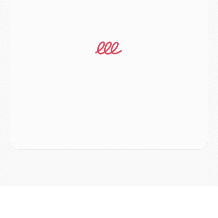
Mercato
- Ayari file en Ligue 2
Club
- Le PSG s'associe avec un géant de la tech
Mercato
- Vu d'Italie, le transfert de Suzuki au PSG est bien engagé
Mercato
- Ferran Torres ne serait pas à vendre, mais...
Europe
- Gros coup dur pour Aston Villa avant de croiser le PSG
DIMANCHE 02 AOÛT
Mercato
- Le transfert de Kolo Muani à la Juventus est officiel
Mercato
- [MAJ] Le PSG a fait une grosse offre à Parme pour Suzuki
Mercato
- Le PSG a envoyé une première offre pour Mika Godts
Club
- Après Pacho, d'autres retours en vue
Mercato
- Changement de dernière minute pour Kolo Muani
SAMEDI 01 AOÛT
Mercato
- L'agent de Mika Godts confirme un accord avec le PSG
Club
- Quels numéros de maillot pour Akliouche et Digne au PSG ?
Match
- Un hommage prévu lors de Brest/PSG
Mercato
- Le PSG et le Barça ont rendez-vous pour Ferran Torres
Mercato
- Guéla Doué dans les listes du PSG
Mercato
- Le transfert de Mika Godts au PSG en bonne voie