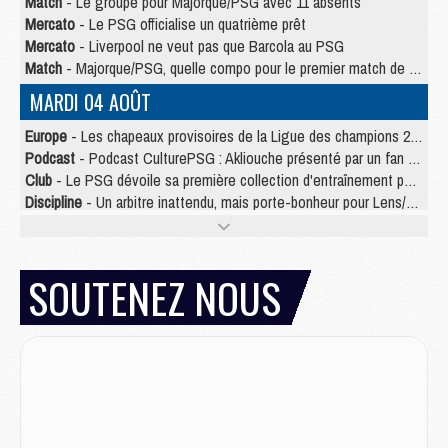
Match
- Le groupe pour Majorque/PSG avec 11 absents
Mercato
- Le PSG officialise un quatrième prêt
Mercato
- Liverpool ne veut pas que Barcola au PSG
Match
- Majorque/PSG, quelle compo pour le premier match de la saison 2026/27 ?
MARDI 04 AOÛT
Europe
- Les chapeaux provisoires de la Ligue des champions 2026/27
Podcast
- Podcast CulturePSG : Akliouche présenté par un fan de Monaco
Club
- Le PSG dévoile sa première collection d'entraînement pour 2026/2027
Discipline
- Un arbitre inattendu, mais porte-bonheur pour Lens/PSG
Match
- Majorque/PSG, sur quelle chaine et à quelle heure regarder le match ?
Mercato
- Le plan du PSG pour Suzuki et Chevalier se précise
Mercato
- Le tableau mercato du PSG (été 2026)
SOUTENEZ NOUS
Mercato
- L'Ajax refuse la première offre du PSG pour Godts
Mercato
- Le PSG veut accélérer, Ferran Torres temporise
Mercato
- Liverpool encore très loin du compte pour Barcola
LUNDI 03 AOÛT
Match
- Podcast CulturePSG : Mercato (Godts, Suzuki, Akliouche, Barcola, etc)
Mercato
- L'Ajax attend bien plus de 45M pour Mika Godts
Club
- Quatre retours importants dans le groupe du PSG, et un plus discret