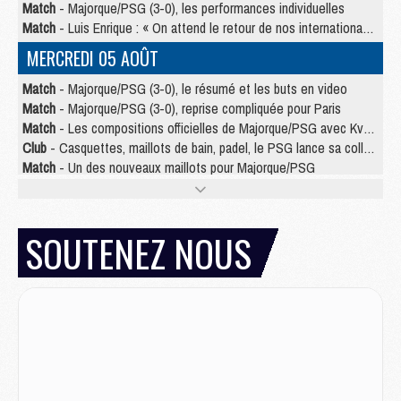
Match
- Majorque/PSG (3-0), les performances individuelles
Match
- Luis Enrique : « On attend le retour de nos internationaux »
MERCREDI 05 AOÛT
Match
- Majorque/PSG (3-0), le résumé et les buts en video
Match
- Majorque/PSG (3-0), reprise compliquée pour Paris
Match
- Les compositions officielles de Majorque/PSG avec Kvara et de nombreux jeunes
Club
- Casquettes, maillots de bain, padel, le PSG lance sa collection été
Match
- Un des nouveaux maillots pour Majorque/PSG
Mercato
- Le PSG prépare une nouvelle offre pour Suzuki
Mercato
- Le transfert de Ferran Torres au PSG réglé avant le 12 août ?
Match
- Le groupe pour Majorque/PSG avec 11 absents
SOUTENEZ NOUS
Mercato
- Le PSG officialise un quatrième prêt
Mercato
- Liverpool ne veut pas que Barcola au PSG
Match
- Majorque/PSG, quelle compo pour le premier match de la saison 2026/27 ?
MARDI 04 AOÛT
Europe
- Les chapeaux provisoires de la Ligue des champions 2026/27
Podcast
- Podcast CulturePSG : Akliouche présenté par un fan de Monaco
Club
- Le PSG dévoile sa première collection d'entraînement pour 2026/2027