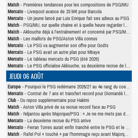
Match
- Premières tendances pour les compositions de PSG/MU
Mercato
- Liverpool avance de 15 M€ pour Barcola
Mercato
- Un jeune lancé par Luis Enrique fait ses adieux au PSG
Match
- PSG/MU, sur quelle chaine et à quelle heure regarder le match ?
Match
- Akliouche déjà à l'entraînement et concerné par PSG/MU ?
Match
- Les maillots de PSG/Aston Villa connus
Mercato
- Le PSG va augmenter son offre pour Godts
Mercato
- Le PSG avait un autre plan pour Mbaye
Mercato
- Le tableau mercato du PSG (été 2026)
Mercato
- Le PSG officialise Akliouche, sa deuxième recrue de l’été
JEUDI 06 AOÛT
Europe
- Pourquoi le PSG redémarre 2026/27 au 4e rang du coefficient UEFA
Mercato
- Contrat de 7 ans et transfert record pour Diomandé loin du PSG
Club
- Du repos supplémentaire pour Hakimi
Match
- Aston Villa privé de sa recrue record face au PSG
Match
- Ndjantou après Majorque/PSG : « Je ne me mets pas de plafond »
Mercato
- La deuxième recrue du PSG arrive
Mercato
- Ferran Torres aurait enfin tranché entre le PSG et le Barça
Match
- Rafel Pol « touché » par l'hommage reçu avant Majorque/PSG