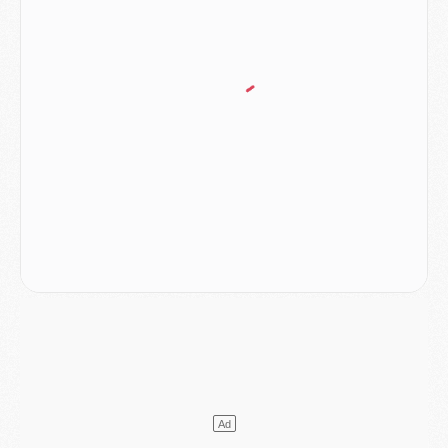
Discipline
- Un arbitre inattendu, mais porte-bonheur pour Lens/PSG
Match
- Majorque/PSG, sur quelle chaine et à quelle heure regarder le match ?
Mercato
- Le plan du PSG pour Suzuki et Chevalier se précise
Mercato
- L'Ajax refuse la première offre du PSG pour Godts
Mercato
- Le PSG veut accélérer, Ferran Torres temporise
Mercato
- Liverpool encore très loin du compte pour Barcola
LUNDI 03 AOÛT
Match
- Podcast CulturePSG : Mercato (Godts, Suzuki, Akliouche, Barcola, etc)
Mercato
- L'Ajax attend bien plus de 45M pour Mika Godts
Club
- Quatre retours importants dans le groupe du PSG, et un plus discret
Mercato
- Ayari file en Ligue 2
Club
- Le PSG s'associe avec un géant de la tech
Mercato
- Vu d'Italie, le transfert de Suzuki au PSG est bien engagé
Mercato
- Ferran Torres ne serait pas à vendre, mais...
Europe
- Gros coup dur pour Aston Villa avant de croiser le PSG
DIMANCHE 02 AOÛT
Mercato
- Le transfert de Kolo Muani à la Juventus est officiel
Mercato
- [MAJ] Le PSG a fait une grosse offre à Parme pour Suzuki