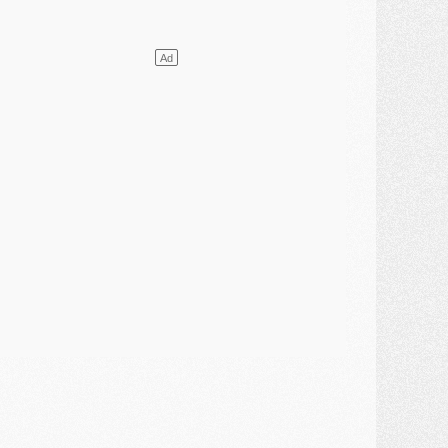
atch
- Podcast CulturePSG : Mercato (Godts, Suzuki, Akliouche, Barcola, etc)
ercato
- L'Ajax attend bien plus de 45M pour Mika Godts
lub
- Quatre retours importants dans le groupe du PSG, et un plus discret
ercato
- Ayari file en Ligue 2
lub
- Le PSG s'associe avec un géant de la tech
ercato
- Vu d'Italie, le transfert de Suzuki au PSG est bien engagé
ercato
- Ferran Torres ne serait pas à vendre, mais...
urope
- Gros coup dur pour Aston Villa avant de croiser le PSG
DIMANCHE 02 AOÛT
ercato
- Le transfert de Kolo Muani à la Juventus est officiel
ercato
- [MAJ] Le PSG a fait une grosse offre à Parme pour Suzuki
ercato
- Le PSG a envoyé une première offre pour Mika Godts
lub
- Après Pacho, d'autres retours en vue
ercato
- Changement de dernière minute pour Kolo Muani
SAMEDI 01 AOÛT
ercato
- L'agent de Mika Godts confirme un accord avec le PSG
lub
- Quels numéros de maillot pour Akliouche et Digne au PSG ?
atch
- Un hommage prévu lors de Brest/PSG