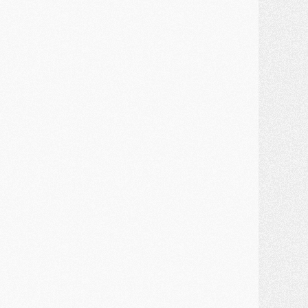
ercato
- Le PSG et le Barça ont rendez-vous pour Ferran Torres
ercato
- Guéla Doué dans les listes du PSG
ercato
- Le transfert de Mika Godts au PSG en bonne voie
VENDREDI 31 JUILLET
atch
- Un diffuseur annoncé pour les deux premiers matchs amicaux du PSG
ercato
- Le transfert d'Akliouche au PSG bouclé, le montant se précise
lub
- Un retour majeur dans le groupe du PSG
lub
- [MAJ] Ndjantou et deux jeunes du PSG annoncés dans un tournoi U21
ercato
- L'étonnante piste Suzuki confirmée et onéreuse
JEUDI 30 JUILLET
élections
- Ancelotti fait le ménage au Brésil mais veut garder Marquinhos
ercato
- Le statu quo du milieu du PSG se précise
lub
- Le PSG plutôt que la FIFA pour Al-Khelaïfi, poussé par l'UEFA ?
ercato
- Le PSG presserait Ferran Torres de se décider, deux pistes de secours
lub
- Déguisements, shopping, double scouting, Luis Campos dévoile ses méthodes
ercato
- Kroupi retiré du mercato
ercato
- Enfin une avancée dans le transfert d'Akliouche