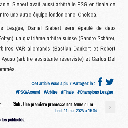
niel Siebert avait aussi arbitré le PSG en finale de
M
M
ntre une autre équipe londonienne, Chelsea.
C
M
ns League, Daniel Siebert sera épaulé de deux
C
M
oltyn), un quatrième arbitre suisse (Sandro Schärer,
M
arbitres VAR allemands (Bastian Dankert et Robert
E
Ayuso (arbitre assistante réserviste) et Carlos Del
nommés.
M
M
M
Cet article vous a plu ? Partagez le :
C
#PSG/Arsenal
#Arbitre
#Finale
#Champions League
M
Europe : « Je reviens te chercher », la première bande-annonce sur PSG/Arsenal
Club : Une première promesse non tenue du maire de Paris sur le PSG
lundi 11 mai 2026 à 15:04
M
les publicités.
C
M