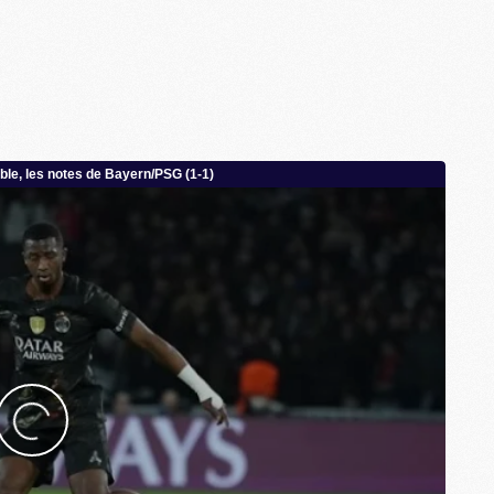
M
M
M
M
M
C
C
M
S
M
C
M
C
M
M