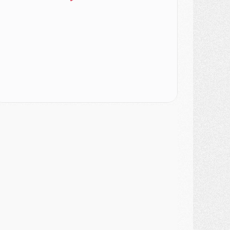
lub
- Casquettes, maillots de bain, padel, le PSG lance sa collection été
atch
- Un des nouveaux maillots pour Majorque/PSG
ercato
- Le PSG prépare une nouvelle offre pour Suzuki
ercato
- Le transfert de Ferran Torres au PSG réglé avant le 12 août ?
atch
- Le groupe pour Majorque/PSG avec 11 absents
ercato
- Le PSG officialise un quatrième prêt
ercato
- Liverpool ne veut pas que Barcola au PSG
atch
- Majorque/PSG, quelle compo pour le premier match de la saison 2026/27 ?
MARDI 04 AOÛT
urope
- Les chapeaux provisoires de la Ligue des champions 2026/27
odcast
- Podcast CulturePSG : Akliouche présenté par un fan de Monaco
lub
- Le PSG dévoile sa première collection d'entraînement pour 2026/2027
iscipline
- Un arbitre inattendu, mais porte-bonheur pour Lens/PSG
atch
- Majorque/PSG, sur quelle chaine et à quelle heure regarder le match ?
ercato
- Le plan du PSG pour Suzuki et Chevalier se précise
ercato
- L'Ajax refuse la première offre du PSG pour Godts
ercato
- Le PSG veut accélérer, Ferran Torres temporise
ercato
- Liverpool encore très loin du compte pour Barcola
LUNDI 03 AOÛT