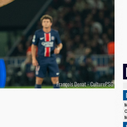
M
C
M