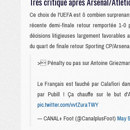
Très critiqué après Arsenal/Atléti
Ce choix de l'UEFA est ô combien surprenant p
récente demi-finale retour remportée 1-0 p
décisions litigieuses largement favorables a
du quart de finale retour Sporting CP/Arsenal
> Pénalty ou pas sur Antoine Griezma
Le Français est fauché par Calafiori dan
par Pubill ! Ça chauffe sur le but d
pic.twitter.com/vvtZuraTWY
— CANAL+ Foot (@CanalplusFoot)
May 5