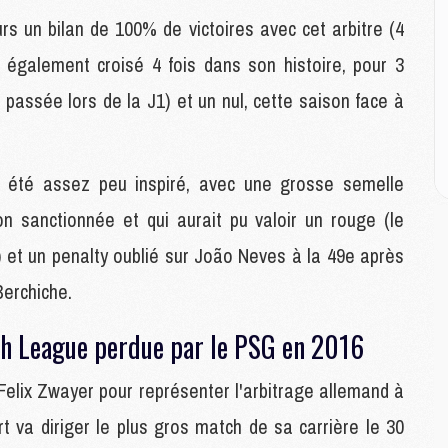
C
M
rs un bilan de 100% de victoires avec cet arbitre (4
M
a également croisé 4 fois dans son histoire, pour 3
M
M
 passée lors de la J1) et un nul, cette saison face à
M
M
M
t été assez peu inspiré, avec une grosse semelle
n sanctionnée et qui aurait pu valoir un rouge (le
E
P
se) et un penalty oublié sur João Neves à la 49e après
C
Berchiche.
D
M
M
uth League perdue par le PSG en 2016
M
M
Felix Zwayer pour représenter l'arbitrage allemand à
M
 va diriger le plus gros match de sa carrière le 30