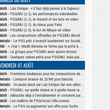
SAMEDI 08 AOÛT
atch
- Luis Enrique : « Il faut déjà penser à la Supercoupe »
atch
- PSG/MU (1-1), les performances individuelles
atch
- PSG/MU (1-1), le résumé et les buts en video
atch
- PSG/MU (1-1), du mieux pour Paris
atch
- PSG/MU (1-0), le but de Mbaye en video
atch
- Les compositions officielles de PSG/MU dévoilées, Pacho titulaire
ercato
- Le PSG prêt à investir lourdement sur Suzuki malgré Safonov et Chevalier
lub
- « J’irai », Medhi Benatia ne ferme pas la porte à une arrivée au PSG
atch
- Le groupe pour PSG/MU avec quatre retours
atch
- Quelques cadres prêts pour PSG/MU, mais pas Akliouche ?
VENDREDI 07 AOÛT
atch
- Premières tendances pour les compositions de PSG/MU
ercato
- Liverpool avance de 15 M€ pour Barcola
ercato
- Un jeune lancé par Luis Enrique fait ses adieux au PSG
atch
- PSG/MU, sur quelle chaine et à quelle heure regarder le match ?
atch
- Akliouche déjà à l'entraînement et concerné par PSG/MU ?
atch
- Les maillots de PSG/Aston Villa connus
ercato
- Le PSG va augmenter son offre pour Godts