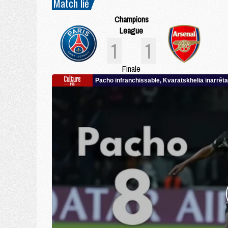
Match lié
Champions
League
1
1
Finale