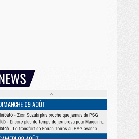
NEWS
DIMANCHE 09 AOÛT
ercato
- Zion Suzuki plus proche que jamais du PSG
lub
- Encore plus de temps de jeu prévu pour Marquinhos et les Portugais en Supercoupe
atch
- Le transfert de Ferran Torres au PSG avance