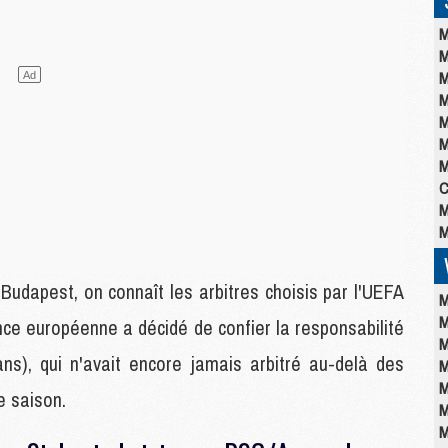
M
M
M
M
M
M
M
C
M
M
Budapest, on connaît les arbitres choisis par l'UEFA
M
M
nce européenne a décidé de confier la responsabilité
M
ans), qui n'avait encore jamais arbitré au-delà des
M
M
e saison.
M
M