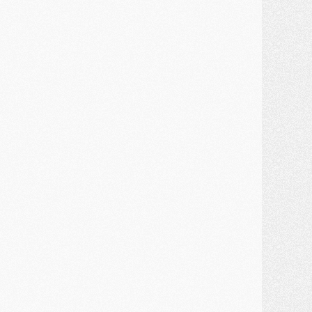
lub
- [MAJ] Ndjantou et deux jeunes du PSG annoncés dans un tournoi U21
ercato
- L'étonnante piste Suzuki confirmée et onéreuse
JEUDI 30 JUILLET
élections
- Ancelotti fait le ménage au Brésil mais veut garder Marquinhos
ercato
- Le statu quo du milieu du PSG se précise
lub
- Le PSG plutôt que la FIFA pour Al-Khelaïfi, poussé par l'UEFA ?
ercato
- Le PSG presserait Ferran Torres de se décider, deux pistes de secours
lub
- Déguisements, shopping, double scouting, Luis Campos dévoile ses méthodes
ercato
- Kroupi retiré du mercato
ercato
- Enfin une avancée dans le transfert d'Akliouche
MERCREDI 29 JUILLET
ercato
- Ferran Torres priorité du PSG, mais ouvert à tout
ercato
- Première offre de Liverpool en approche pour Barcola
ercato
- Le montant du transfert de Kolo Muani se précise, la formule aussi
ercato
- Kolo Muani attendu en Italie, son transfert débloqué
ercato
- Monaco a encore repoussé une offre du PSG pour Akliouche
ercato
- Liverpool presque d'accord avec Barcola, le PSG pas du tout
ercato
- Moment décisif pour le transfert de Kolo Muani