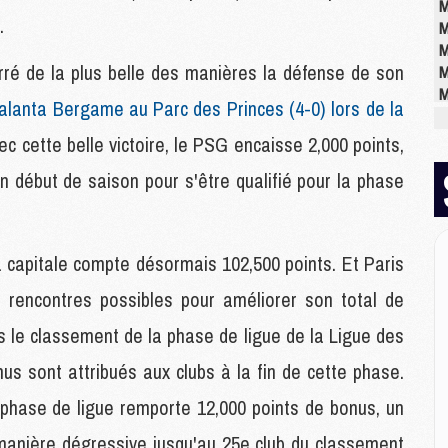
M
.
M
M
ré de la plus belle des manières la défense de son
M
M
talanta Bergame au Parc des Princes (4-0) lors de la
M
M
vec cette belle victoire, le PSG encaisse 2,000 points,
en début de saison pour s'être qualifié pour la phase
M
M
M
la capitale compte désormais 102,500 points. Et Paris
C
M
e rencontres possibles pour améliorer son total de
M
ans le classement de la phase de ligue de la Ligue des
M
M
s sont attribués aux clubs à la fin de cette phase.
M
M
a phase de ligue remporte 12,000 points de bonus, un
M
manière dégressive jusqu'au 25e club du classement