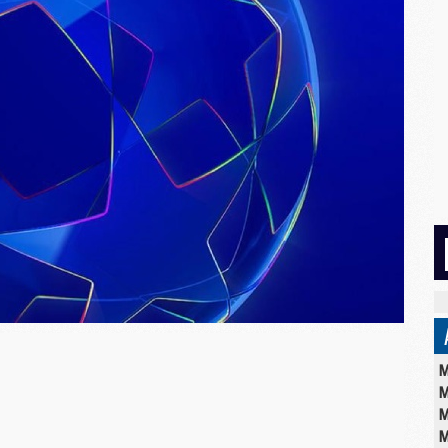
M
M
M
M