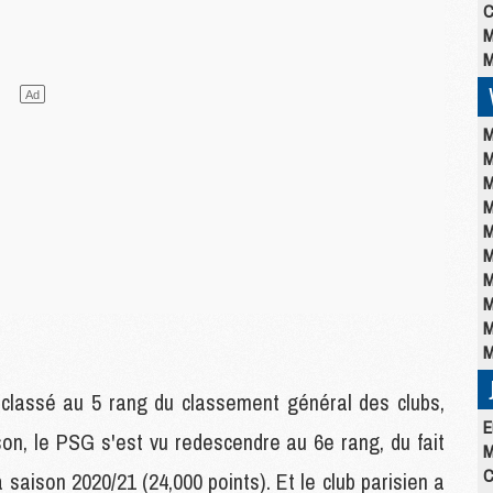
C
M
M
M
M
M
M
M
M
M
M
M
M
t classé au 5 rang du classement général des clubs,
E
son, le PSG s'est vu redescendre au 6e rang, du fait
M
C
 saison 2020/21 (24,000 points). Et le club parisien a