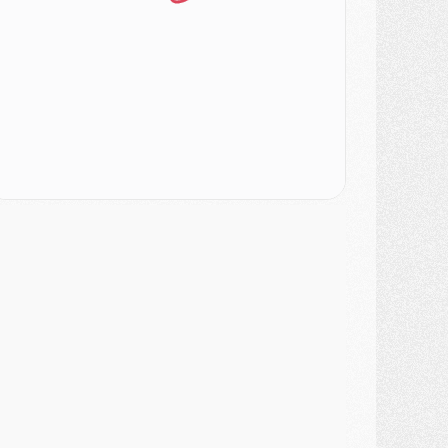
MARDI 04 AOÛT
urope
- Les chapeaux provisoires de la Ligue des champions 2026/27
odcast
- Podcast CulturePSG : Akliouche présenté par un fan de Monaco
lub
- Le PSG dévoile sa première collection d'entraînement pour 2026/2027
iscipline
- Un arbitre inattendu, mais porte-bonheur pour Lens/PSG
atch
- Majorque/PSG, sur quelle chaine et à quelle heure regarder le match ?
ercato
- Le plan du PSG pour Suzuki et Chevalier se précise
ercato
- L'Ajax refuse la première offre du PSG pour Godts
ercato
- Le PSG veut accélérer, Ferran Torres temporise
ercato
- Liverpool encore très loin du compte pour Barcola
LUNDI 03 AOÛT
atch
- Podcast CulturePSG : Mercato (Godts, Suzuki, Akliouche, Barcola, etc)
ercato
- L'Ajax attend bien plus de 45M pour Mika Godts
lub
- Quatre retours importants dans le groupe du PSG, et un plus discret
ercato
- Ayari file en Ligue 2
lub
- Le PSG s'associe avec un géant de la tech
ercato
- Vu d'Italie, le transfert de Suzuki au PSG est bien engagé
ercato
- Ferran Torres ne serait pas à vendre, mais...
urope
- Gros coup dur pour Aston Villa avant de croiser le PSG