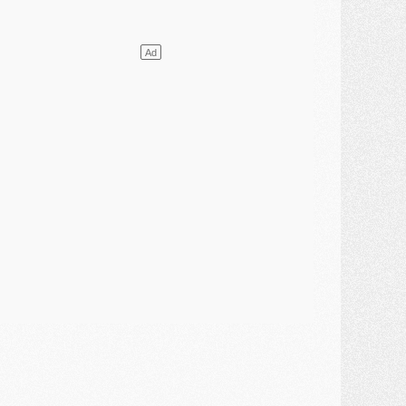
DIMANCHE 02 AOÛT
ercato
- Le transfert de Kolo Muani à la Juventus est officiel
ercato
- [MAJ] Le PSG a fait une grosse offre à Parme pour Suzuki
ercato
- Le PSG a envoyé une première offre pour Mika Godts
lub
- Après Pacho, d'autres retours en vue
ercato
- Changement de dernière minute pour Kolo Muani
SAMEDI 01 AOÛT
ercato
- L'agent de Mika Godts confirme un accord avec le PSG
lub
- Quels numéros de maillot pour Akliouche et Digne au PSG ?
atch
- Un hommage prévu lors de Brest/PSG
ercato
- Le PSG et le Barça ont rendez-vous pour Ferran Torres
ercato
- Guéla Doué dans les listes du PSG
ercato
- Le transfert de Mika Godts au PSG en bonne voie
VENDREDI 31 JUILLET
atch
- Un diffuseur annoncé pour les deux premiers matchs amicaux du PSG
ercato
- Le transfert d'Akliouche au PSG bouclé, le montant se précise
lub
- Un retour majeur dans le groupe du PSG