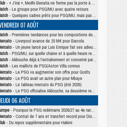
lub
- « J’irai », Medhi Benatia ne ferme pas la porte à une arrivée au PSG
atch
- Le groupe pour PSG/MU avec quatre retours
atch
- Quelques cadres prêts pour PSG/MU, mais pas Akliouche ?
VENDREDI 07 AOÛT
atch
- Premières tendances pour les compositions de PSG/MU
ercato
- Liverpool avance de 15 M€ pour Barcola
ercato
- Un jeune lancé par Luis Enrique fait ses adieux au PSG
atch
- PSG/MU, sur quelle chaine et à quelle heure regarder le match ?
atch
- Akliouche déjà à l'entraînement et concerné par PSG/MU ?
atch
- Les maillots de PSG/Aston Villa connus
ercato
- Le PSG va augmenter son offre pour Godts
ercato
- Le PSG avait un autre plan pour Mbaye
ercato
- Le tableau mercato du PSG (été 2026)
ercato
- Le PSG officialise Akliouche, sa deuxième recrue de l’été
JEUDI 06 AOÛT
urope
- Pourquoi le PSG redémarre 2026/27 au 4e rang du coefficient UEFA
ercato
- Contrat de 7 ans et transfert record pour Diomandé loin du PSG
lub
- Du repos supplémentaire pour Hakimi