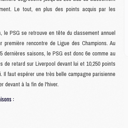
ment. Le tout, en plus des points acquis par les
E
P
C
rs, le PSG se retrouve en tête du classement annuel
D
M
ur première rencontre de Ligue des Champions. Au
M
M
s 5 dernières saisons, le PSG est donc 6e comme au
M
 de retard sur Liverpool devant lui et 10,250 points
M
i. Il faut espérer une très belle campagne parisienne
M
 devant à la fin de l'hiver.
M
C
aisons :
M
C
M
M
E