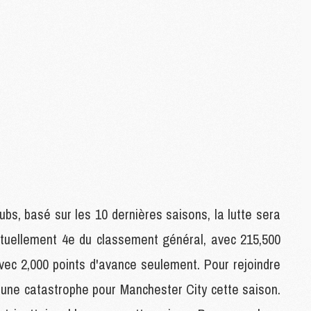
M
M
M
C
M
M
C
M
M
bs, basé sur les 10 dernières saisons, la lutte sera
M
M
ctuellement 4e du classement général, avec 215,500
avec 2,000 points d'avance seulement. Pour rejoindre
M
'une catastrophe pour Manchester City cette saison.
M
C