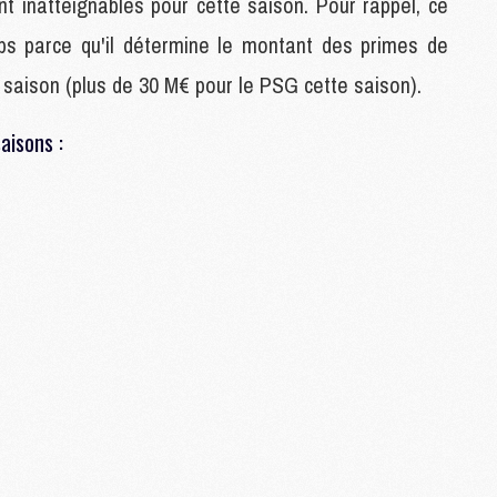
t inatteignables pour cette saison. Pour rappel, ce
C
ubs parce qu'il détermine le montant des primes de
M
saison (plus de 30 M€ pour le PSG cette saison).
S
saisons :
M
C
M
C
M
M
M
M
M
M
M
M
M