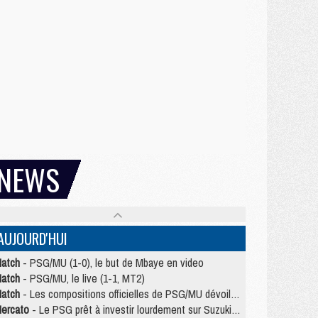
NEWS
AUJOURD'HUI
atch
- PSG/MU (1-0), le but de Mbaye en video
atch
- PSG/MU, le live (1-1, MT2)
atch
- Les compositions officielles de PSG/MU dévoilées, Pacho titulaire
ercato
- Le PSG prêt à investir lourdement sur Suzuki malgré Safonov et Chevalier