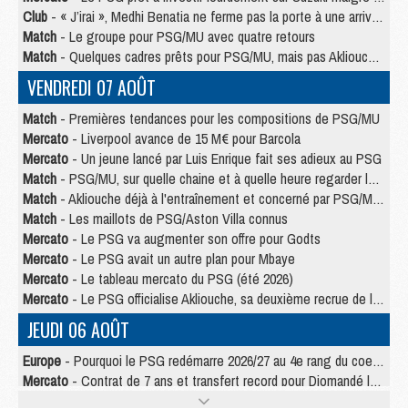
Club
- « J’irai », Medhi Benatia ne ferme pas la porte à une arrivée au PSG
Match
- Le groupe pour PSG/MU avec quatre retours
Match
- Quelques cadres prêts pour PSG/MU, mais pas Akliouche ?
VENDREDI 07 AOÛT
Match
- Premières tendances pour les compositions de PSG/MU
Mercato
- Liverpool avance de 15 M€ pour Barcola
Mercato
- Un jeune lancé par Luis Enrique fait ses adieux au PSG
Match
- PSG/MU, sur quelle chaine et à quelle heure regarder le match ?
Match
- Akliouche déjà à l'entraînement et concerné par PSG/MU ?
Match
- Les maillots de PSG/Aston Villa connus
Mercato
- Le PSG va augmenter son offre pour Godts
Mercato
- Le PSG avait un autre plan pour Mbaye
Mercato
- Le tableau mercato du PSG (été 2026)
Mercato
- Le PSG officialise Akliouche, sa deuxième recrue de l’été
JEUDI 06 AOÛT
Europe
- Pourquoi le PSG redémarre 2026/27 au 4e rang du coefficient UEFA
Mercato
- Contrat de 7 ans et transfert record pour Diomandé loin du PSG
Club
- Du repos supplémentaire pour Hakimi