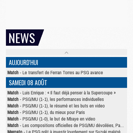
NEWS
AUJOURD'HUI
Match
- Le transfert de Ferran Torres au PSG avance
SAMEDI 08 AOÛT
Match
- Luis Enrique : « Il faut déjà penser à la Supercoupe »
Match
- PSG/MU (1-1), les performances individuelles
Match
- PSG/MU (1-1), le résumé et les buts en video
Match
- PSG/MU (1-1), du mieux pour Paris
Match
- PSG/MU (1-0), le but de Mbaye en video
Match
- Les compositions officielles de PSG/MU dévoilées, Pacho titulaire
Mercato
- Le PSG prêt à investir lourdement sur Suzuki malgré Safonov et Chevalier