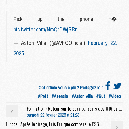
Pick up the phone =�
pic.twitter.com/NmQrDWjRRn
— Aston Villa (@AVFCOfficial)
February 22,
2025
Cet article vous a plu ? Partagez le :
#Prêt
#Asensio
#Aston Villa
#But
#Video
Formation : Retour sur le beau parcours des U16 du PSG à l'Al Kass Cup 2025
samedi 22 février 2025 à 21:23
Europe : Après le tirage, Luis Enrique compare le PSG et Liverpool