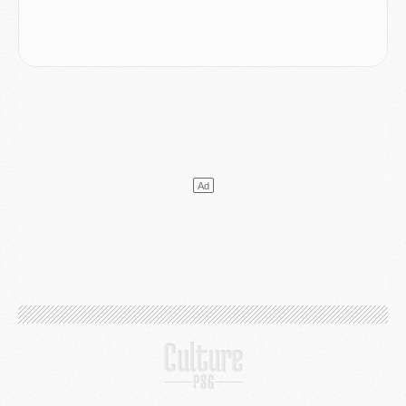
MARDI 04 AOÛT
Europe
- Les chapeaux provisoires de la Ligue des champions 2026/27
Podcast
- Podcast CulturePSG : Akliouche présenté par un fan de Monaco
Club
- Le PSG dévoile sa première collection d'entraînement pour 2026/2027
Discipline
- Un arbitre inattendu, mais porte-bonheur pour Lens/PSG
Match
- Majorque/PSG, sur quelle chaine et à quelle heure regarder le match ?
Mercato
- Le plan du PSG pour Suzuki et Chevalier se précise
Mercato
- L'Ajax refuse la première offre du PSG pour Godts
Mercato
- Le PSG veut accélérer, Ferran Torres temporise
Mercato
- Liverpool encore très loin du compte pour Barcola
LUNDI 03 AOÛT
Match
- Podcast CulturePSG : Mercato (Godts, Suzuki, Akliouche, Barcola, etc)
Mercato
- L'Ajax attend bien plus de 45M pour Mika Godts
Club
- Quatre retours importants dans le groupe du PSG, et un plus discret
Mercato
- Ayari file en Ligue 2
Club
- Le PSG s'associe avec un géant de la tech
Mercato
- Vu d'Italie, le transfert de Suzuki au PSG est bien engagé
Mercato
- Ferran Torres ne serait pas à vendre, mais...