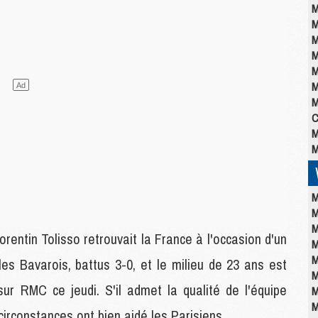
M
M
M
M
M
M
M
C
M
M
M
M
M
orentin Tolisso retrouvait la France à l'occasion d'un
M
M
les Bavarois, battus 3-0, et le milieu de 23 ans est
M
ur RMC ce jeudi. S'il admet la qualité de l'équipe
M
M
s circonstances ont bien aidé les Parisiens.