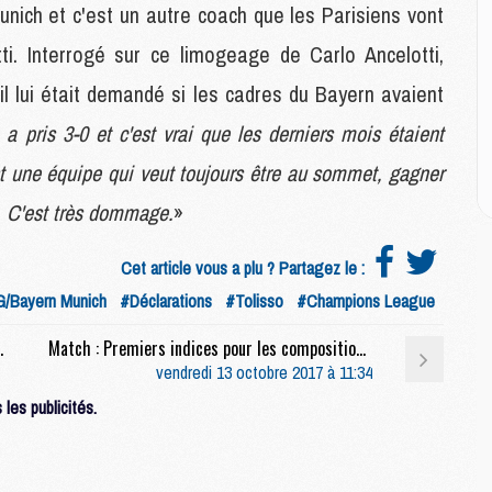
M
unich et c'est un autre coach que les Parisiens vont
M
M
ti. Interrogé sur ce limogeage de Carlo Ancelotti,
M
il lui était demandé si les cadres du Bayern avaient
M
M
 a pris 3-0 et c'est vrai que les derniers mois étaient
M
t une équipe qui veut toujours être au sommet, gagner
e. C'est très dommage.
»
E
P
Cet article vous a plu ? Partagez le :
C
D
/Bayern Munich
#Déclarations
#Tolisso
#Champions League
M
M
amical contre le PSG (UOL)
Match : Premiers indices pour les compositions de Dijon/PSG
M
vendredi 13 octobre 2017 à 11:34
M
les publicités.
M
M