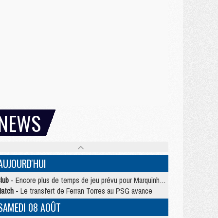
NEWS
AUJOURD'HUI
lub
- Encore plus de temps de jeu prévu pour Marquinhos et les Portugais en Supercoupe
atch
- Le transfert de Ferran Torres au PSG avance
SAMEDI 08 AOÛT