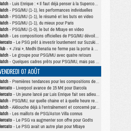
atch
- Luis Enrique : « Il faut déjà penser à la Supercoupe »
atch
- PSG/MU (1-1), les performances individuelles
atch
- PSG/MU (1-1), le résumé et les buts en video
atch
- PSG/MU (1-1), du mieux pour Paris
atch
- PSG/MU (1-0), le but de Mbaye en video
atch
- Les compositions officielles de PSG/MU dévoilées, Pacho titulaire
ercato
- Le PSG prêt à investir lourdement sur Suzuki malgré Safonov et Chevalier
lub
- « J’irai », Medhi Benatia ne ferme pas la porte à une arrivée au PSG
atch
- Le groupe pour PSG/MU avec quatre retours
atch
- Quelques cadres prêts pour PSG/MU, mais pas Akliouche ?
VENDREDI 07 AOÛT
atch
- Premières tendances pour les compositions de PSG/MU
ercato
- Liverpool avance de 15 M€ pour Barcola
ercato
- Un jeune lancé par Luis Enrique fait ses adieux au PSG
atch
- PSG/MU, sur quelle chaine et à quelle heure regarder le match ?
atch
- Akliouche déjà à l'entraînement et concerné par PSG/MU ?
atch
- Les maillots de PSG/Aston Villa connus
ercato
- Le PSG va augmenter son offre pour Godts
ercato
- Le PSG avait un autre plan pour Mbaye