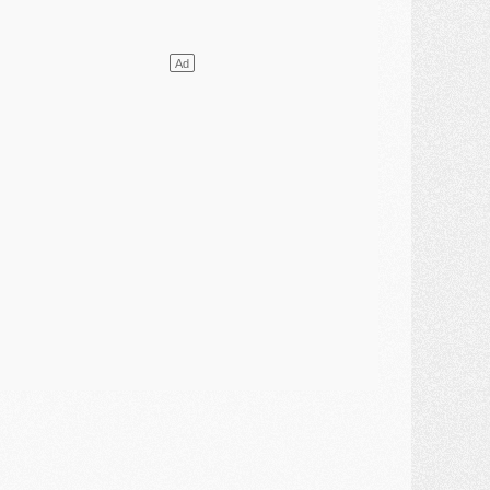
ercato
- L'Ajax attend bien plus de 45M pour Mika Godts
lub
- Quatre retours importants dans le groupe du PSG, et un plus discret
ercato
- Ayari file en Ligue 2
lub
- Le PSG s'associe avec un géant de la tech
ercato
- Vu d'Italie, le transfert de Suzuki au PSG est bien engagé
ercato
- Ferran Torres ne serait pas à vendre, mais...
urope
- Gros coup dur pour Aston Villa avant de croiser le PSG
DIMANCHE 02 AOÛT
ercato
- Le transfert de Kolo Muani à la Juventus est officiel
ercato
- [MAJ] Le PSG a fait une grosse offre à Parme pour Suzuki
ercato
- Le PSG a envoyé une première offre pour Mika Godts
lub
- Après Pacho, d'autres retours en vue
ercato
- Changement de dernière minute pour Kolo Muani
SAMEDI 01 AOÛT
ercato
- L'agent de Mika Godts confirme un accord avec le PSG
lub
- Quels numéros de maillot pour Akliouche et Digne au PSG ?
atch
- Un hommage prévu lors de Brest/PSG
ercato
- Le PSG et le Barça ont rendez-vous pour Ferran Torres