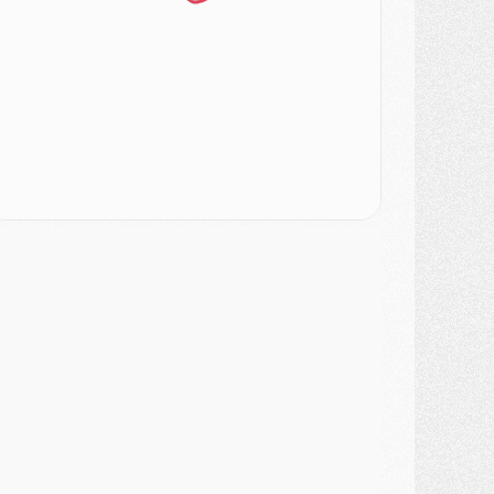
atch
- Un des nouveaux maillots pour Majorque/PSG
ercato
- Le PSG prépare une nouvelle offre pour Suzuki
ercato
- Le transfert de Ferran Torres au PSG réglé avant le 12 août ?
atch
- Le groupe pour Majorque/PSG avec 11 absents
ercato
- Le PSG officialise un quatrième prêt
ercato
- Liverpool ne veut pas que Barcola au PSG
atch
- Majorque/PSG, quelle compo pour le premier match de la saison 2026/27 ?
MARDI 04 AOÛT
urope
- Les chapeaux provisoires de la Ligue des champions 2026/27
odcast
- Podcast CulturePSG : Akliouche présenté par un fan de Monaco
lub
- Le PSG dévoile sa première collection d'entraînement pour 2026/2027
iscipline
- Un arbitre inattendu, mais porte-bonheur pour Lens/PSG
atch
- Majorque/PSG, sur quelle chaine et à quelle heure regarder le match ?
ercato
- Le plan du PSG pour Suzuki et Chevalier se précise
ercato
- L'Ajax refuse la première offre du PSG pour Godts
ercato
- Le PSG veut accélérer, Ferran Torres temporise
ercato
- Liverpool encore très loin du compte pour Barcola
LUNDI 03 AOÛT
atch
- Podcast CulturePSG : Mercato (Godts, Suzuki, Akliouche, Barcola, etc)