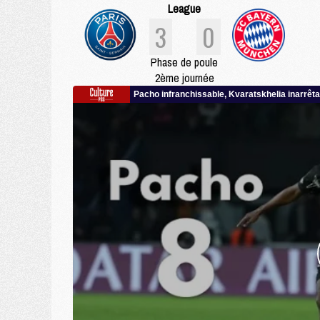
League
3
0
Phase de poule
2ème journée