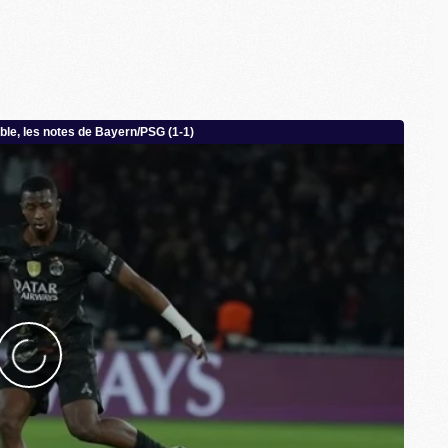
M
C
M
C
M
M
E
M
M
M
C
M
M
C
M
M