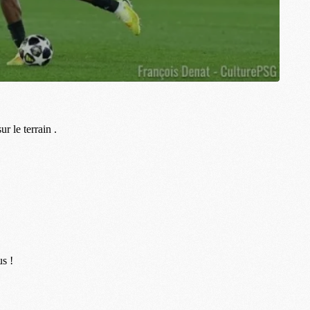
M
M
M
M
C
C
M
S
M
C
M
C
M
M