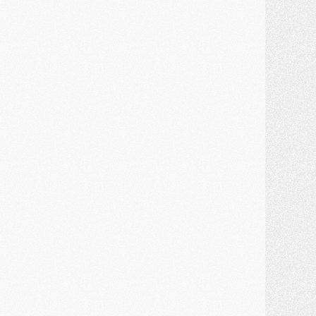
ercato
- Guéla Doué dans les listes du PSG
ercato
- Le transfert de Mika Godts au PSG en bonne voie
VENDREDI 31 JUILLET
atch
- Un diffuseur annoncé pour les deux premiers matchs amicaux du PSG
ercato
- Le transfert d'Akliouche au PSG bouclé, le montant se précise
lub
- Un retour majeur dans le groupe du PSG
lub
- [MAJ] Ndjantou et deux jeunes du PSG annoncés dans un tournoi U21
ercato
- L'étonnante piste Suzuki confirmée et onéreuse
JEUDI 30 JUILLET
élections
- Ancelotti fait le ménage au Brésil mais veut garder Marquinhos
ercato
- Le statu quo du milieu du PSG se précise
lub
- Le PSG plutôt que la FIFA pour Al-Khelaïfi, poussé par l'UEFA ?
ercato
- Le PSG presserait Ferran Torres de se décider, deux pistes de secours
lub
- Déguisements, shopping, double scouting, Luis Campos dévoile ses méthodes
ercato
- Kroupi retiré du mercato
ercato
- Enfin une avancée dans le transfert d'Akliouche
MERCREDI 29 JUILLET