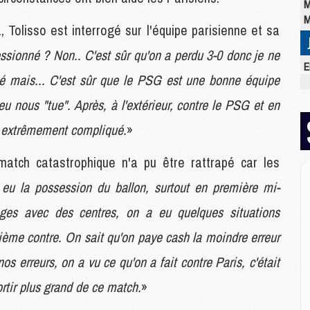
M
M
olisso est interrogé sur l'équipe parisienne et sa
essionné ? Non.. C'est sûr qu'on a perdu 3-0 donc je ne
E
né mais... C'est sûr que le PSG est une bonne équipe
M
C
u nous "tue". Après, à l'extérieur, contre le PSG et en
M
M
t extrêmement compliqué.
»
M
M
match catastrophique n'a pu être rattrapé car les
M
eu la possession du ballon, surtout en première mi-
M
M
ages avec des centres, on a eu quelques situations
ième contre. On sait qu'on paye cash la moindre erreur
M
erreurs, on a vu ce qu'on a fait contre Paris, c'était
M
M
sortir plus grand de ce match.
»
C