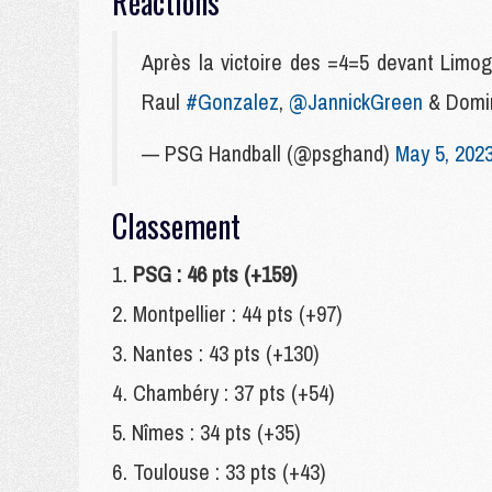
Réactions
Après la victoire des =4=5 devant Limog
Raul
#Gonzalez
,
@JannickGreen
& Domi
— PSG Handball (@psghand)
May 5, 202
Classement
PSG : 46 pts (+159)
Montpellier : 44 pts (+97)
Nantes : 43 pts (+130)
Chambéry : 37 pts (+54)
Nîmes : 34 pts (+35)
Toulouse : 33 pts (+43)