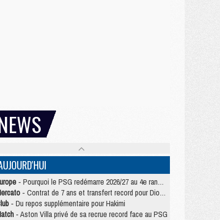
NEWS
AUJOURD'HUI
urope
- Pourquoi le PSG redémarre 2026/27 au 4e rang du coefficient UEFA
ercato
- Contrat de 7 ans et transfert record pour Diomandé loin du PSG
lub
- Du repos supplémentaire pour Hakimi
atch
- Aston Villa privé de sa recrue record face au PSG