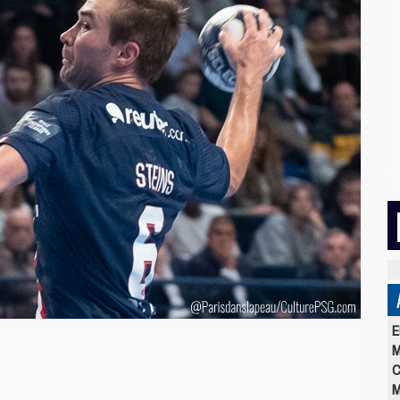
E
M
C
M