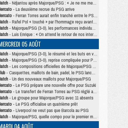
atch
- Ndjantou après Majorque/PSG : « Je ne me mets pas de plafond »
ercato
- La deuxième recrue du PSG arrive
ercato
- Ferran Torres aurait enfin tranché entre le PSG et le Barça
atch
- Rafel Pol « touché » par l'hommage reçu avant Majorque/PSG
atch
- Majorque/PSG (3-0), les performances individuelles
atch
- Luis Enrique : « On attend le retour de nos internationaux »
MERCREDI 05 AOÛT
atch
- Majorque/PSG (3-0), le résumé et les buts en video
atch
- Majorque/PSG (3-0), reprise compliquée pour Paris
atch
- Les compositions officielles de Majorque/PSG avec Kvara et de nombreux jeunes
lub
- Casquettes, maillots de bain, padel, le PSG lance sa collection été
atch
- Un des nouveaux maillots pour Majorque/PSG
ercato
- Le PSG prépare une nouvelle offre pour Suzuki
ercato
- Le transfert de Ferran Torres au PSG réglé avant le 12 août ?
atch
- Le groupe pour Majorque/PSG avec 11 absents
ercato
- Le PSG officialise un quatrième prêt
ercato
- Liverpool ne veut pas que Barcola au PSG
atch
- Majorque/PSG, quelle compo pour le premier match de la saison 2026/27 ?
MARDI 04 AOÛT