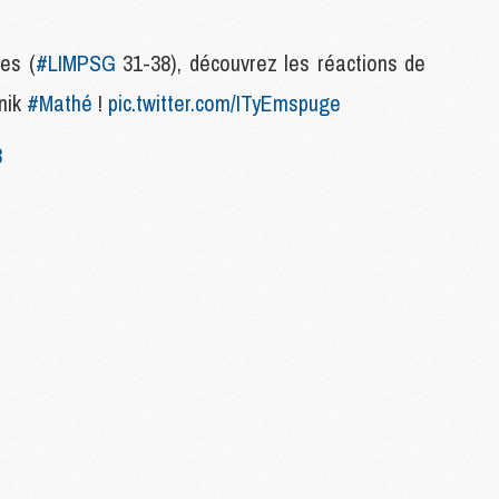
es (
#LIMPSG
31-38), découvrez les réactions de
M
C
nik
#Mathé
!
pic.twitter.com/ITyEmspuge
M
M
3
F
C
M
P
M
C
R
M
M
C