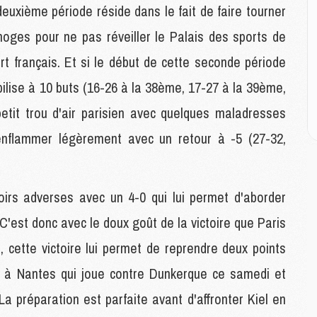
E
 deuxième période réside dans le fait de faire tourner
imoges pour ne pas réveiller le Palais des sports de
M
rt français. Et si le début de cette seconde période
M
M
bilise à 10 buts (16-26 à la 38ème, 17-27 à la 39ème,
C
M
etit trou d'air parisien avec quelques maladresses
enflammer légèrement avec un retour à -5 (27-32,
M
C
M
oirs adverses avec un 4-0 qui lui permet d'aborder
M
C'est donc avec le doux goût de la victoire que Paris
M
M
 cette victoire lui permet de reprendre deux points
on à Nantes qui joue contre Dunkerque ce samedi et
M
La préparation est parfaite avant d'affronter Kiel en
M
C