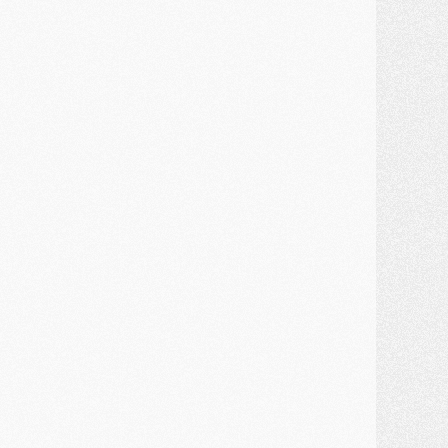
MARDI 28 JUILLET
ercato
- Des intermédiaires ont tenté de relancer Diomande au PSG
lub
- Au moins neuf jeunes conviés à l'entraînement des pros
ercato
- Une partie du communiqué du PSG sur Diomande expliquée
ercato
- Barcola futur plus gros transfert de l'été ?
ormation
- Retour sur la saison des U17 du PSG en 7 chiffres clés
lub
- Le PSG connaît ses premiers matches de septembre
ercato
- Un troisième prêt bouclé par le PSG
LUNDI 27 JUILLET
odcast
- Podcast CulturePSG à 22h : Mercato (Barcola, Diomande, etc)
ercato
- La prolongation de Dembélé au PSG dans la dernière ligne droite
lub
- Le PSG a fait sa reprise avec... 9 joueurs
és. sociaux
- Les Portugais du PSG réunis pendant leurs vacances
ercato
- Le PSG avance sur la piste Suzuki
ercato
- Après Digne, un autre défenseur en approche au PSG ?
lub
- Une petite quinzaine de joueurs attendus pour la reprise de l'entraînement du PSG
DIMANCHE 26 JUILLET