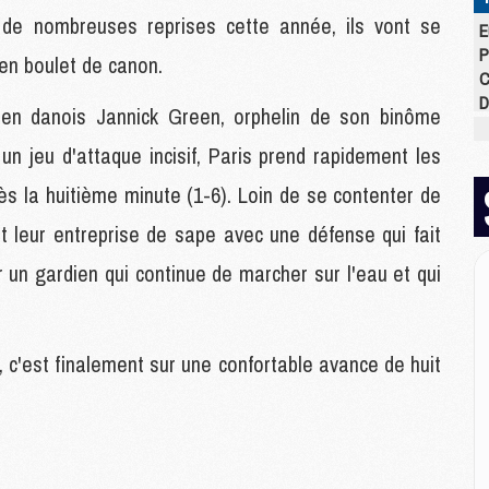
 de nombreuses reprises cette année, ils vont se
E
P
 en boulet de canon.
C
D
en danois Jannick Green, orphelin de son binôme
M
M
un jeu d'attaque incisif, Paris prend rapidement les
M
 la huitième minute (1-6). Loin de se contenter de
M
M
t leur entreprise de sape avec une défense qui fait
M
r un gardien qui continue de marcher sur l'eau et qui
M
M
 c'est finalement sur une confortable avance de huit
C
M
C
M
M