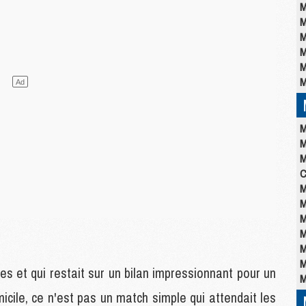
M
M
M
M
M
M
M
M
M
C
M
M
M
M
M
M
es et qui restait sur un bilan impressionnant pour un
M
micile, ce n'est pas un match simple qui attendait les