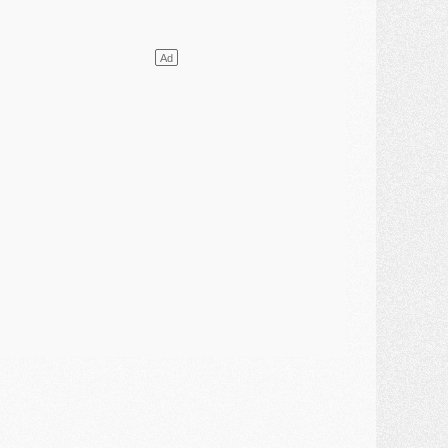
lub
- [MAJ] Ndjantou et deux jeunes du PSG annoncés dans un tournoi U21
ercato
- L'étonnante piste Suzuki confirmée et onéreuse
JEUDI 30 JUILLET
élections
- Ancelotti fait le ménage au Brésil mais veut garder Marquinhos
ercato
- Le statu quo du milieu du PSG se précise
lub
- Le PSG plutôt que la FIFA pour Al-Khelaïfi, poussé par l'UEFA ?
ercato
- Le PSG presserait Ferran Torres de se décider, deux pistes de secours
lub
- Déguisements, shopping, double scouting, Luis Campos dévoile ses méthodes
ercato
- Kroupi retiré du mercato
ercato
- Enfin une avancée dans le transfert d'Akliouche
MERCREDI 29 JUILLET
ercato
- Ferran Torres priorité du PSG, mais ouvert à tout
ercato
- Première offre de Liverpool en approche pour Barcola
ercato
- Le montant du transfert de Kolo Muani se précise, la formule aussi
ercato
- Kolo Muani attendu en Italie, son transfert débloqué
ercato
- Monaco a encore repoussé une offre du PSG pour Akliouche
ercato
- Liverpool presque d'accord avec Barcola, le PSG pas du tout
ercato
- Moment décisif pour le transfert de Kolo Muani