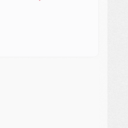
urope
- Gros coup dur pour Aston Villa avant de croiser le PSG
DIMANCHE 02 AOÛT
ercato
- Le transfert de Kolo Muani à la Juventus est officiel
ercato
- [MAJ] Le PSG a fait une grosse offre à Parme pour Suzuki
ercato
- Le PSG a envoyé une première offre pour Mika Godts
lub
- Après Pacho, d'autres retours en vue
ercato
- Changement de dernière minute pour Kolo Muani
SAMEDI 01 AOÛT
ercato
- L'agent de Mika Godts confirme un accord avec le PSG
lub
- Quels numéros de maillot pour Akliouche et Digne au PSG ?
atch
- Un hommage prévu lors de Brest/PSG
ercato
- Le PSG et le Barça ont rendez-vous pour Ferran Torres
ercato
- Guéla Doué dans les listes du PSG
ercato
- Le transfert de Mika Godts au PSG en bonne voie
VENDREDI 31 JUILLET
atch
- Un diffuseur annoncé pour les deux premiers matchs amicaux du PSG
ercato
- Le transfert d'Akliouche au PSG bouclé, le montant se précise
lub
- Un retour majeur dans le groupe du PSG