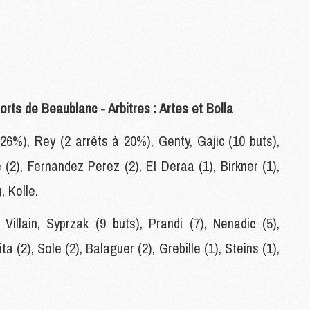
C
M
S
M
rts de Beaublanc - Arbitres : Artes et Bolla
C
M
C
26%), Rey (2 arrêts à 20%), Genty, Gajic (10 buts),
M
e (2), Fernandez Perez (2), El Deraa (1), Birkner (1),
M
, Kolle.
M
illain, Syprzak (9 buts), Prandi (7), Nenadic (5),
M
M
ta (2), Sole (2), Balaguer (2), Grebille (1), Steins (1),
M
M
M
M