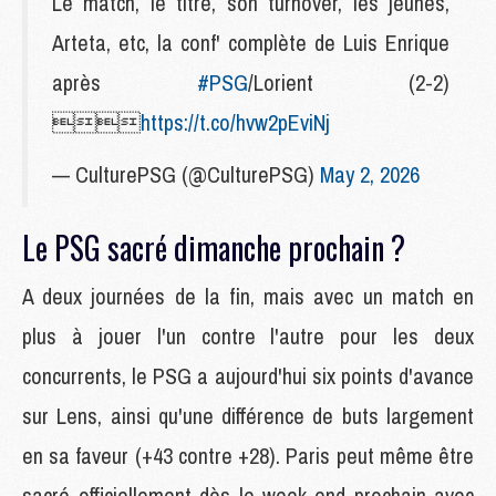
Le match, le titre, son turnover, les jeunes,
Arteta, etc, la conf' complète de Luis Enrique
après
#PSG
/Lorient (2-2)

https://t.co/hvw2pEviNj
— CulturePSG (@CulturePSG)
May 2, 2026
Le PSG sacré dimanche prochain ?
A deux journées de la fin, mais avec un match en
plus à jouer l'un contre l'autre pour les deux
concurrents, le PSG a aujourd'hui six points d'avance
sur Lens, ainsi qu'une différence de buts largement
en sa faveur (+43 contre +28). Paris peut même être
sacré officiellement dès le week-end prochain avec