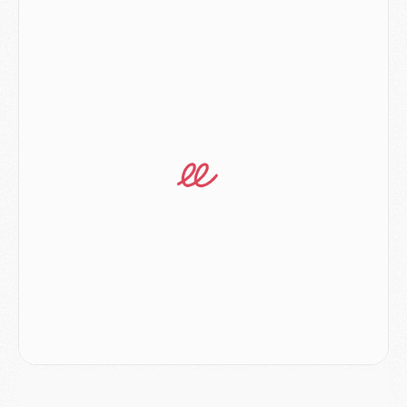
LUNDI 03 AOÛT
Match
- Podcast CulturePSG : Mercato (Godts, Suzuki, Akliouche, Barcola, etc)
Mercato
- L'Ajax attend bien plus de 45M pour Mika Godts
Club
- Quatre retours importants dans le groupe du PSG, et un plus discret
Mercato
- Ayari file en Ligue 2
Club
- Le PSG s'associe avec un géant de la tech
Mercato
- Vu d'Italie, le transfert de Suzuki au PSG est bien engagé
Mercato
- Ferran Torres ne serait pas à vendre, mais...
Europe
- Gros coup dur pour Aston Villa avant de croiser le PSG
DIMANCHE 02 AOÛT
Mercato
- Le transfert de Kolo Muani à la Juventus est officiel
Mercato
- [MAJ] Le PSG a fait une grosse offre à Parme pour Suzuki
Mercato
- Le PSG a envoyé une première offre pour Mika Godts
Club
- Après Pacho, d'autres retours en vue
Mercato
- Changement de dernière minute pour Kolo Muani
SAMEDI 01 AOÛT
Mercato
- L'agent de Mika Godts confirme un accord avec le PSG