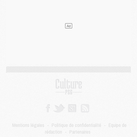
Club
- Quels numéros de maillot pour Akliouche et Digne au PSG ?
Match
- Un hommage prévu lors de Brest/PSG
Mercato
- Le PSG et le Barça ont rendez-vous pour Ferran Torres
Mercato
- Guéla Doué dans les listes du PSG
Mercato
- Le transfert de Mika Godts au PSG en bonne voie
VENDREDI 31 JUILLET
Match
- Un diffuseur annoncé pour les deux premiers matchs amicaux du PSG
Mercato
- Le transfert d'Akliouche au PSG bouclé, le montant se précise
Club
- Un retour majeur dans le groupe du PSG
Club
- [MAJ] Ndjantou et deux jeunes du PSG annoncés dans un tournoi U21
Mercato
- L'étonnante piste Suzuki confirmée et onéreuse
JEUDI 30 JUILLET
Sélections
- Ancelotti fait le ménage au Brésil mais veut garder Marquinhos
Mercato
- Le statu quo du milieu du PSG se précise
Club
- Le PSG plutôt que la FIFA pour Al-Khelaïfi, poussé par l'UEFA ?
Mercato
- Le PSG presserait Ferran Torres de se décider, deux pistes de secours
Club
- Déguisements, shopping, double scouting, Luis Campos dévoile ses méthodes
Mentions légales
-
Politique de confidentialité
-
Équipe de
Mercato
- Kroupi retiré du mercato
rédaction
-
Partenaires
Mercato
- Enfin une avancée dans le transfert d'Akliouche