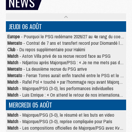
NEWS
JEUDI 06 AOÛT
Europe
- Pourquoi le PSG redémarre 2026/27 au 4e rang du coefficient UEFA
Mercato
- Contrat de 7 ans et transfert record pour Diomandé loin du PSG
Club
- Du repos supplémentaire pour Hakimi
Match
- Aston Villa privé de sa recrue record face au PSG
Match
- Ndjantou après Majorque/PSG : « Je ne me mets pas de plafond »
Mercato
- La deuxième recrue du PSG arrive
Mercato
- Ferran Torres aurait enfin tranché entre le PSG et le Barça
Match
- Rafel Pol « touché » par l'hommage reçu avant Majorque/PSG
Match
- Majorque/PSG (3-0), les performances individuelles
Match
- Luis Enrique : « On attend le retour de nos internationaux »
MERCREDI 05 AOÛT
Match
- Majorque/PSG (3-0), le résumé et les buts en video
Match
- Majorque/PSG (3-0), reprise compliquée pour Paris
Match
- Les compositions officielles de Majorque/PSG avec Kvara et de nombreux jeunes