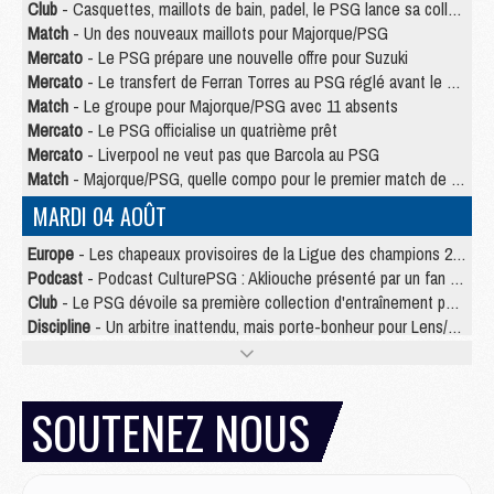
Club
- Casquettes, maillots de bain, padel, le PSG lance sa collection été
Match
- Un des nouveaux maillots pour Majorque/PSG
Mercato
- Le PSG prépare une nouvelle offre pour Suzuki
Mercato
- Le transfert de Ferran Torres au PSG réglé avant le 12 août ?
Match
- Le groupe pour Majorque/PSG avec 11 absents
Mercato
- Le PSG officialise un quatrième prêt
Mercato
- Liverpool ne veut pas que Barcola au PSG
Match
- Majorque/PSG, quelle compo pour le premier match de la saison 2026/27 ?
MARDI 04 AOÛT
Europe
- Les chapeaux provisoires de la Ligue des champions 2026/27
Podcast
- Podcast CulturePSG : Akliouche présenté par un fan de Monaco
Club
- Le PSG dévoile sa première collection d'entraînement pour 2026/2027
Discipline
- Un arbitre inattendu, mais porte-bonheur pour Lens/PSG
Match
- Majorque/PSG, sur quelle chaine et à quelle heure regarder le match ?
Mercato
- Le plan du PSG pour Suzuki et Chevalier se précise
Mercato
- Le tableau mercato du PSG (été 2026)
SOUTENEZ NOUS
Mercato
- L'Ajax refuse la première offre du PSG pour Godts
Mercato
- Le PSG veut accélérer, Ferran Torres temporise
Mercato
- Liverpool encore très loin du compte pour Barcola