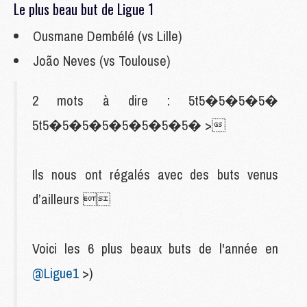
Le plus beau but de Ligue 1
Ousmane Dembélé (vs Lille)
João Neves (vs Toulouse)
2 mots à dire : 5t5�5�5�5�
5t5�5�5�5�5�5�5�5� >
Ils nous ont régalés avec des buts venus
d’ailleurs 
Voici les 6 plus beaux buts de l'année en
@Ligue1
>)