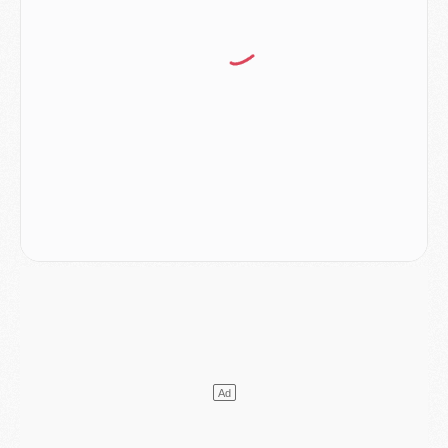
Europe
- Les chapeaux provisoires de la Ligue des champions 2026/27
Podcast
- Podcast CulturePSG : Akliouche présenté par un fan de Monaco
Club
- Le PSG dévoile sa première collection d'entraînement pour 2026/2027
Discipline
- Un arbitre inattendu, mais porte-bonheur pour Lens/PSG
Match
- Majorque/PSG, sur quelle chaine et à quelle heure regarder le match ?
Mercato
- Le plan du PSG pour Suzuki et Chevalier se précise
Mercato
- L'Ajax refuse la première offre du PSG pour Godts
Mercato
- Le PSG veut accélérer, Ferran Torres temporise
Mercato
- Liverpool encore très loin du compte pour Barcola
LUNDI 03 AOÛT
Match
- Podcast CulturePSG : Mercato (Godts, Suzuki, Akliouche, Barcola, etc)
Mercato
- L'Ajax attend bien plus de 45M pour Mika Godts
Club
- Quatre retours importants dans le groupe du PSG, et un plus discret
Mercato
- Ayari file en Ligue 2
Club
- Le PSG s'associe avec un géant de la tech
Mercato
- Vu d'Italie, le transfert de Suzuki au PSG est bien engagé
Mercato
- Ferran Torres ne serait pas à vendre, mais...
Europe
- Gros coup dur pour Aston Villa avant de croiser le PSG