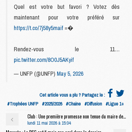
Quel est votre but favori ? Votez dès
maintenant pour votre préféré sur
https://t.co/7j58y5maif
=�
Rendez-vous le 11…
pic.twitter.com/8O0J5AKyif
— UNFP (@UNFP)
May 5, 2026
Cet article vous a plu ? Partagez le :
#Trophées UNFP
#2025/2026
#Chaine
#Diffusion
#Ligue 1+
Club : Une première promesse non tenue du maire de Paris sur le PSG
lundi 11 mai 2026 à 15:04