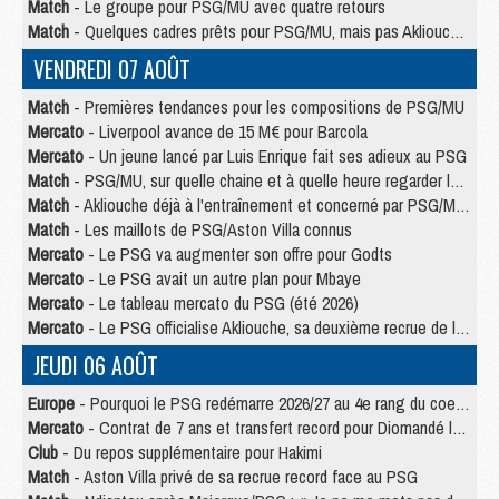
Match
- Le groupe pour PSG/MU avec quatre retours
Match
- Quelques cadres prêts pour PSG/MU, mais pas Akliouche ?
VENDREDI 07 AOÛT
Match
- Premières tendances pour les compositions de PSG/MU
Mercato
- Liverpool avance de 15 M€ pour Barcola
Mercato
- Un jeune lancé par Luis Enrique fait ses adieux au PSG
Match
- PSG/MU, sur quelle chaine et à quelle heure regarder le match ?
Match
- Akliouche déjà à l'entraînement et concerné par PSG/MU ?
Match
- Les maillots de PSG/Aston Villa connus
Mercato
- Le PSG va augmenter son offre pour Godts
Mercato
- Le PSG avait un autre plan pour Mbaye
Mercato
- Le tableau mercato du PSG (été 2026)
Mercato
- Le PSG officialise Akliouche, sa deuxième recrue de l’été
JEUDI 06 AOÛT
Europe
- Pourquoi le PSG redémarre 2026/27 au 4e rang du coefficient UEFA
Mercato
- Contrat de 7 ans et transfert record pour Diomandé loin du PSG
Club
- Du repos supplémentaire pour Hakimi
Match
- Aston Villa privé de sa recrue record face au PSG