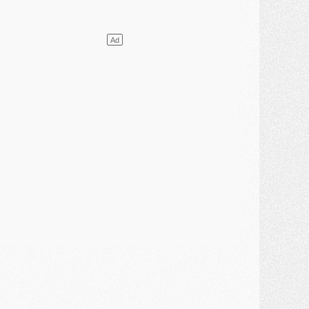
urope
- Gros coup dur pour Aston Villa avant de croiser le PSG
DIMANCHE 02 AOÛT
ercato
- Le transfert de Kolo Muani à la Juventus est officiel
ercato
- [MAJ] Le PSG a fait une grosse offre à Parme pour Suzuki
ercato
- Le PSG a envoyé une première offre pour Mika Godts
lub
- Après Pacho, d'autres retours en vue
ercato
- Changement de dernière minute pour Kolo Muani
SAMEDI 01 AOÛT
ercato
- L'agent de Mika Godts confirme un accord avec le PSG
lub
- Quels numéros de maillot pour Akliouche et Digne au PSG ?
atch
- Un hommage prévu lors de Brest/PSG
ercato
- Le PSG et le Barça ont rendez-vous pour Ferran Torres
ercato
- Guéla Doué dans les listes du PSG
ercato
- Le transfert de Mika Godts au PSG en bonne voie
VENDREDI 31 JUILLET
atch
- Un diffuseur annoncé pour les deux premiers matchs amicaux du PSG
ercato
- Le transfert d'Akliouche au PSG bouclé, le montant se précise