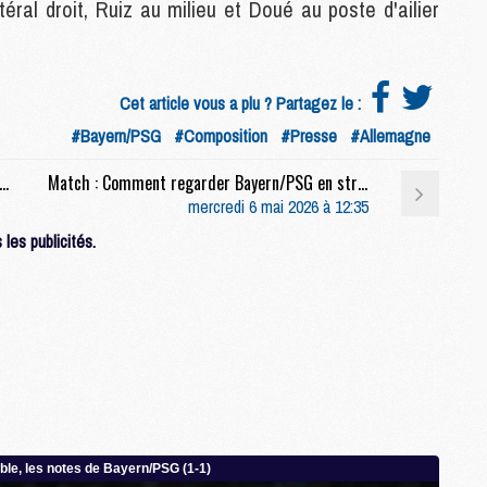
éral droit, Ruiz au milieu et Doué au poste d'ailier
E
M
Cet article vous a plu ? Partagez le :
M
#Bayern/PSG
#Composition
#Presse
#Allemagne
M
C
: Canal fait monter la température avant Bayern/PSG
Match : Comment regarder Bayern/PSG en streaming
M
mercredi 6 mai 2026 à 12:35
les publicités.
M
C
M
M
M
M
M
M