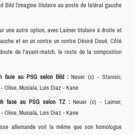
M
nd Bild l'imagine titulaire au poste de latéral gauche
E
P
 une autre option, avec Laimer titulaire à droite et
C
 gauche et en un contre un contre Désiré Doué. Côté
D
M
 doute de l'avant-match, le reste de la composition
M
M
M
M
h face au PSG selon Bild :
Neuer (c) - Stanisic,
- Olise, Musiala, Luis Diaz - Kane
M
M
ich face au PSG selon TZ :
Neuer (c) - Laimer,
C
- Olise, Musiala, Luis Diaz - Kane
M
C
resse allemande voit la même que son homologue
M
M