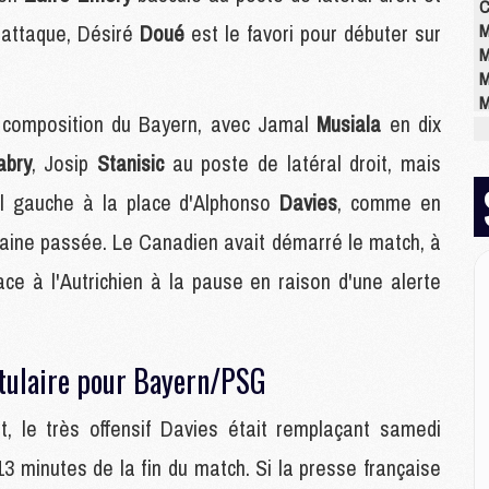
C
 attaque, Désiré
Doué
est le favori pour débuter sur
M
M
M
M
a composition du Bayern, avec Jamal
Musiala
en dix
M
M
abry
, Josip
Stanisic
au poste de latéral droit, mais
M
al gauche à la place d'Alphonso
Davies
, comme en
aine passée. Le Canadien avait démarré le match, à
M
M
ace à l'Autrichien à la pause en raison d'une alerte
M
C
M
M
itulaire pour Bayern/PSG
M
M
t, le très offensif Davies était remplaçant samedi
M
13 minutes de la fin du match. Si la presse française
M