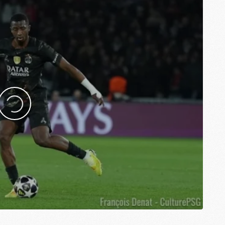
C
C
M
S
M
C
M
C
M
M
M
M
M
M
M
M