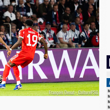
M
M
M
M