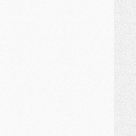
lub
- Un retour majeur dans le groupe du PSG
lub
- [MAJ] Ndjantou et deux jeunes du PSG annoncés dans un tournoi U21
ercato
- L'étonnante piste Suzuki confirmée et onéreuse
JEUDI 30 JUILLET
élections
- Ancelotti fait le ménage au Brésil mais veut garder Marquinhos
ercato
- Le statu quo du milieu du PSG se précise
lub
- Le PSG plutôt que la FIFA pour Al-Khelaïfi, poussé par l'UEFA ?
ercato
- Le PSG presserait Ferran Torres de se décider, deux pistes de secours
lub
- Déguisements, shopping, double scouting, Luis Campos dévoile ses méthodes
ercato
- Kroupi retiré du mercato
ercato
- Enfin une avancée dans le transfert d'Akliouche
MERCREDI 29 JUILLET
ercato
- Ferran Torres priorité du PSG, mais ouvert à tout
ercato
- Première offre de Liverpool en approche pour Barcola
ercato
- Le montant du transfert de Kolo Muani se précise, la formule aussi
ercato
- Kolo Muani attendu en Italie, son transfert débloqué
ercato
- Monaco a encore repoussé une offre du PSG pour Akliouche
ercato
- Liverpool presque d'accord avec Barcola, le PSG pas du tout