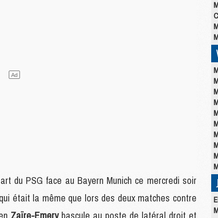
M
C
M
M
M
M
M
M
M
M
M
M
M
M
part du PSG face au Bayern Munich ce mercredi soir
r, qui était la même que lors des deux matches contre
E
M
ren
Zaïre-Emery
bascule au poste de latéral droit et