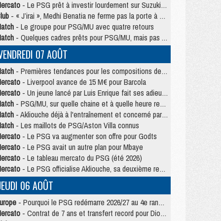
ercato
- Le PSG prêt à investir lourdement sur Suzuki malgré Safonov et Chevalier
lub
- « J’irai », Medhi Benatia ne ferme pas la porte à une arrivée au PSG
atch
- Le groupe pour PSG/MU avec quatre retours
atch
- Quelques cadres prêts pour PSG/MU, mais pas Akliouche ?
VENDREDI 07 AOÛT
atch
- Premières tendances pour les compositions de PSG/MU
ercato
- Liverpool avance de 15 M€ pour Barcola
ercato
- Un jeune lancé par Luis Enrique fait ses adieux au PSG
atch
- PSG/MU, sur quelle chaine et à quelle heure regarder le match ?
atch
- Akliouche déjà à l'entraînement et concerné par PSG/MU ?
atch
- Les maillots de PSG/Aston Villa connus
ercato
- Le PSG va augmenter son offre pour Godts
ercato
- Le PSG avait un autre plan pour Mbaye
ercato
- Le tableau mercato du PSG (été 2026)
ercato
- Le PSG officialise Akliouche, sa deuxième recrue de l’été
JEUDI 06 AOÛT
urope
- Pourquoi le PSG redémarre 2026/27 au 4e rang du coefficient UEFA
ercato
- Contrat de 7 ans et transfert record pour Diomandé loin du PSG