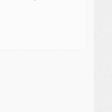
atch
- Majorque/PSG, quelle compo pour le premier match de la saison 2026/27 ?
MARDI 04 AOÛT
urope
- Les chapeaux provisoires de la Ligue des champions 2026/27
odcast
- Podcast CulturePSG : Akliouche présenté par un fan de Monaco
lub
- Le PSG dévoile sa première collection d'entraînement pour 2026/2027
iscipline
- Un arbitre inattendu, mais porte-bonheur pour Lens/PSG
atch
- Majorque/PSG, sur quelle chaine et à quelle heure regarder le match ?
ercato
- Le plan du PSG pour Suzuki et Chevalier se précise
ercato
- L'Ajax refuse la première offre du PSG pour Godts
ercato
- Le PSG veut accélérer, Ferran Torres temporise
ercato
- Liverpool encore très loin du compte pour Barcola
LUNDI 03 AOÛT
atch
- Podcast CulturePSG : Mercato (Godts, Suzuki, Akliouche, Barcola, etc)
ercato
- L'Ajax attend bien plus de 45M pour Mika Godts
lub
- Quatre retours importants dans le groupe du PSG, et un plus discret
ercato
- Ayari file en Ligue 2
lub
- Le PSG s'associe avec un géant de la tech
ercato
- Vu d'Italie, le transfert de Suzuki au PSG est bien engagé
ercato
- Ferran Torres ne serait pas à vendre, mais...