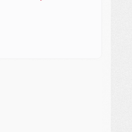
ercato
- Le PSG veut accélérer, Ferran Torres temporise
ercato
- Liverpool encore très loin du compte pour Barcola
LUNDI 03 AOÛT
atch
- Podcast CulturePSG : Mercato (Godts, Suzuki, Akliouche, Barcola, etc)
ercato
- L'Ajax attend bien plus de 45M pour Mika Godts
lub
- Quatre retours importants dans le groupe du PSG, et un plus discret
ercato
- Ayari file en Ligue 2
lub
- Le PSG s'associe avec un géant de la tech
ercato
- Vu d'Italie, le transfert de Suzuki au PSG est bien engagé
ercato
- Ferran Torres ne serait pas à vendre, mais...
urope
- Gros coup dur pour Aston Villa avant de croiser le PSG
DIMANCHE 02 AOÛT
ercato
- Le transfert de Kolo Muani à la Juventus est officiel
ercato
- [MAJ] Le PSG a fait une grosse offre à Parme pour Suzuki
ercato
- Le PSG a envoyé une première offre pour Mika Godts
lub
- Après Pacho, d'autres retours en vue
ercato
- Changement de dernière minute pour Kolo Muani
SAMEDI 01 AOÛT