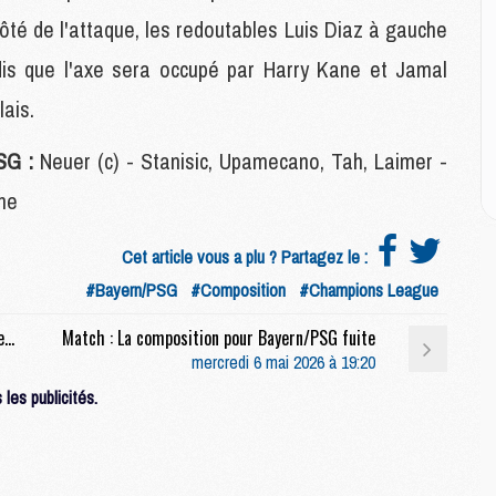
M
M
ôté de l'attaque, les redoutables Luis Diaz à gauche
ndis que l'axe sera occupé par Harry Kane et Jamal
M
lais.
M
C
SG :
Neuer (c) - Stanisic, Upamecano, Tah, Laimer -
M
C
ane
M
M
Cet article vous a plu ? Partagez le :
E
#Bayern/PSG
#Composition
#Champions League
Match : Bayern/PSG (0-1), le but de Dembélé en video
Match : La composition pour Bayern/PSG fuite
M
mercredi 6 mai 2026 à 19:20
M
M
les publicités.
C
M