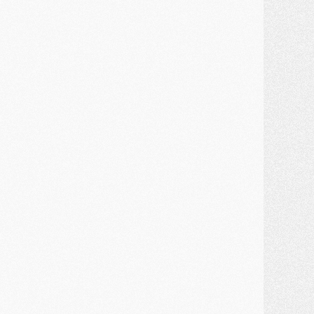
ercato
- Kroupi retiré du mercato
ercato
- Enfin une avancée dans le transfert d'Akliouche
MERCREDI 29 JUILLET
ercato
- Ferran Torres priorité du PSG, mais ouvert à tout
ercato
- Première offre de Liverpool en approche pour Barcola
ercato
- Le montant du transfert de Kolo Muani se précise, la formule aussi
ercato
- Kolo Muani attendu en Italie, son transfert débloqué
ercato
- Monaco a encore repoussé une offre du PSG pour Akliouche
ercato
- Liverpool presque d'accord avec Barcola, le PSG pas du tout
ercato
- Moment décisif pour le transfert de Kolo Muani
MARDI 28 JUILLET
ercato
- Des intermédiaires ont tenté de relancer Diomande au PSG
lub
- Au moins neuf jeunes conviés à l'entraînement des pros
ercato
- Une partie du communiqué du PSG sur Diomande expliquée
ercato
- Barcola futur plus gros transfert de l'été ?
ormation
- Retour sur la saison des U17 du PSG en 7 chiffres clés
lub
- Le PSG connaît ses premiers matches de septembre
ercato
- Un troisième prêt bouclé par le PSG