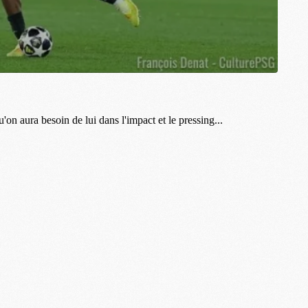
M
M
M
M
M
M
M
M
M
M
C
M
M
F
C
M