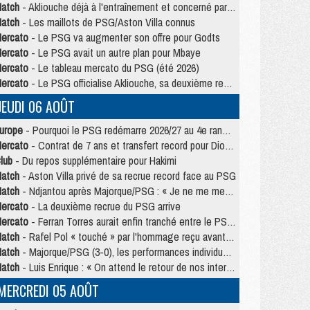
atch
- Akliouche déjà à l'entraînement et concerné par PSG/MU ?
atch
- Les maillots de PSG/Aston Villa connus
ercato
- Le PSG va augmenter son offre pour Godts
ercato
- Le PSG avait un autre plan pour Mbaye
ercato
- Le tableau mercato du PSG (été 2026)
ercato
- Le PSG officialise Akliouche, sa deuxième recrue de l’été
JEUDI 06 AOÛT
urope
- Pourquoi le PSG redémarre 2026/27 au 4e rang du coefficient UEFA
ercato
- Contrat de 7 ans et transfert record pour Diomandé loin du PSG
lub
- Du repos supplémentaire pour Hakimi
atch
- Aston Villa privé de sa recrue record face au PSG
atch
- Ndjantou après Majorque/PSG : « Je ne me mets pas de plafond »
ercato
- La deuxième recrue du PSG arrive
ercato
- Ferran Torres aurait enfin tranché entre le PSG et le Barça
atch
- Rafel Pol « touché » par l'hommage reçu avant Majorque/PSG
atch
- Majorque/PSG (3-0), les performances individuelles
atch
- Luis Enrique : « On attend le retour de nos internationaux »
MERCREDI 05 AOÛT