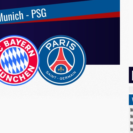
M
M
M
M