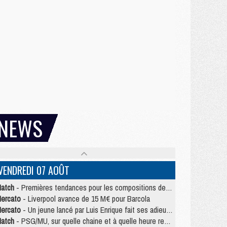
NEWS
VENDREDI 07 AOÛT
atch
- Premières tendances pour les compositions de PSG/MU
ercato
- Liverpool avance de 15 M€ pour Barcola
ercato
- Un jeune lancé par Luis Enrique fait ses adieux au PSG
atch
- PSG/MU, sur quelle chaine et à quelle heure regarder le match ?