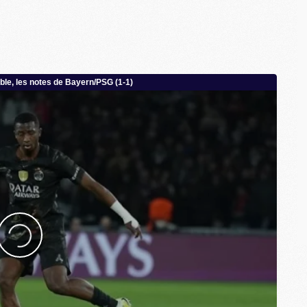
M
C
M
M
M
M
M
M
C
C
M
S
M
C
M
C