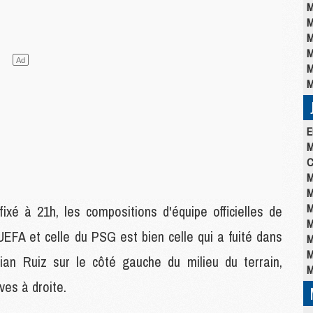
M
M
M
M
M
M
E
M
C
M
M
M
ixé à 21h, les compositions d'équipe officielles de
M
UEFA et celle du PSG est bien celle qui a fuité dans
M
M
an Ruiz sur le côté gauche du milieu du terrain,
M
ves à droite.