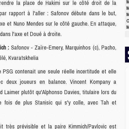
M
endre la place de Hakimi sur le côté droit de la
M
ar rapport à l'aller : Safonov débute dans le but,
M
C
axe et Nuno Mendes sur le côté gauche. En attaque,
M
ans l'axe et Doué à droite.
M
M
M
ch :
Safonov - Zaïre-Emery, Marquinhos (c), Pacho,
M
lé, Kvaratskhelia
M
M
e PSG contenait une seule réelle incertitude et elle
vec deux joueurs en balance. Vincent Kompany a
E
P
d Laimer plutôt qu'Alphonso Davies, titulaire lors du
C
e fois de plus Stanisic qui s'y colle, avec Tah et
D
M
M
M
t très prévisible et la paire Kimmich/Pavlovic est