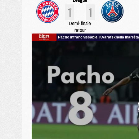
League
1
1
Demi-finale
retour