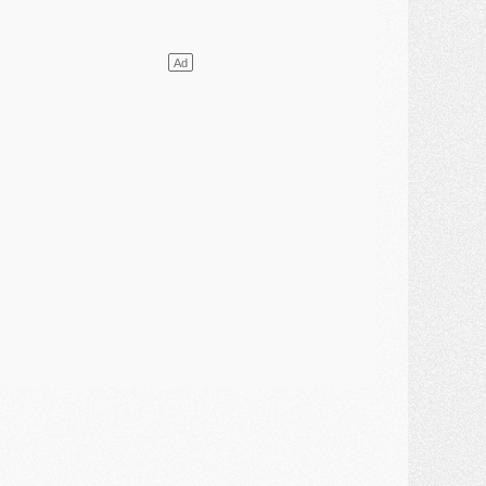
ercato
- L'agent de Mika Godts confirme un accord avec le PSG
lub
- Quels numéros de maillot pour Akliouche et Digne au PSG ?
atch
- Un hommage prévu lors de Brest/PSG
ercato
- Le PSG et le Barça ont rendez-vous pour Ferran Torres
ercato
- Guéla Doué dans les listes du PSG
ercato
- Le transfert de Mika Godts au PSG en bonne voie
VENDREDI 31 JUILLET
atch
- Un diffuseur annoncé pour les deux premiers matchs amicaux du PSG
ercato
- Le transfert d'Akliouche au PSG bouclé, le montant se précise
lub
- Un retour majeur dans le groupe du PSG
lub
- [MAJ] Ndjantou et deux jeunes du PSG annoncés dans un tournoi U21
ercato
- L'étonnante piste Suzuki confirmée et onéreuse
JEUDI 30 JUILLET
élections
- Ancelotti fait le ménage au Brésil mais veut garder Marquinhos
ercato
- Le statu quo du milieu du PSG se précise
lub
- Le PSG plutôt que la FIFA pour Al-Khelaïfi, poussé par l'UEFA ?
ercato
- Le PSG presserait Ferran Torres de se décider, deux pistes de secours
lub
- Déguisements, shopping, double scouting, Luis Campos dévoile ses méthodes