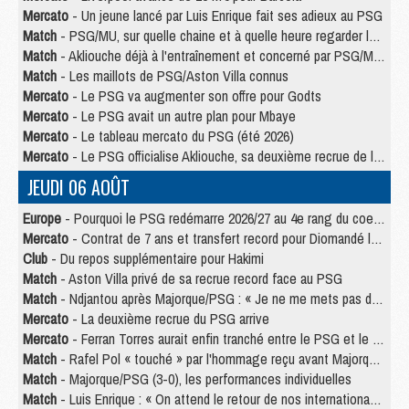
Mercato
- Un jeune lancé par Luis Enrique fait ses adieux au PSG
Match
- PSG/MU, sur quelle chaine et à quelle heure regarder le match ?
Match
- Akliouche déjà à l'entraînement et concerné par PSG/MU ?
Match
- Les maillots de PSG/Aston Villa connus
Mercato
- Le PSG va augmenter son offre pour Godts
Mercato
- Le PSG avait un autre plan pour Mbaye
Mercato
- Le tableau mercato du PSG (été 2026)
Mercato
- Le PSG officialise Akliouche, sa deuxième recrue de l’été
JEUDI 06 AOÛT
Europe
- Pourquoi le PSG redémarre 2026/27 au 4e rang du coefficient UEFA
Mercato
- Contrat de 7 ans et transfert record pour Diomandé loin du PSG
Club
- Du repos supplémentaire pour Hakimi
Match
- Aston Villa privé de sa recrue record face au PSG
Match
- Ndjantou après Majorque/PSG : « Je ne me mets pas de plafond »
Mercato
- La deuxième recrue du PSG arrive
Mercato
- Ferran Torres aurait enfin tranché entre le PSG et le Barça
Match
- Rafel Pol « touché » par l'hommage reçu avant Majorque/PSG
Match
- Majorque/PSG (3-0), les performances individuelles
Match
- Luis Enrique : « On attend le retour de nos internationaux »