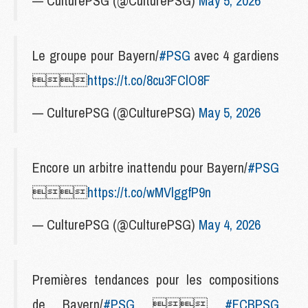
— CulturePSG (@CulturePSG)
May 5, 2026
Le groupe pour Bayern/
#PSG
avec 4 gardiens

https://t.co/8cu3FClO8F
— CulturePSG (@CulturePSG)
May 5, 2026
Encore un arbitre inattendu pour Bayern/
#PSG

https://t.co/wMVlggfP9n
— CulturePSG (@CulturePSG)
May 4, 2026
Premières tendances pour les compositions
de Bayern/
#PSG

#FCBPSG