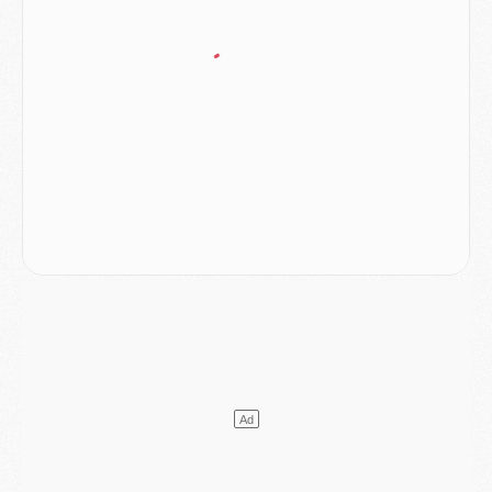
Mercato
- Le plan du PSG pour Suzuki et Chevalier se précise
Mercato
- L'Ajax refuse la première offre du PSG pour Godts
Mercato
- Le PSG veut accélérer, Ferran Torres temporise
Mercato
- Liverpool encore très loin du compte pour Barcola
LUNDI 03 AOÛT
Match
- Podcast CulturePSG : Mercato (Godts, Suzuki, Akliouche, Barcola, etc)
Mercato
- L'Ajax attend bien plus de 45M pour Mika Godts
Club
- Quatre retours importants dans le groupe du PSG, et un plus discret
Mercato
- Ayari file en Ligue 2
Club
- Le PSG s'associe avec un géant de la tech
Mercato
- Vu d'Italie, le transfert de Suzuki au PSG est bien engagé
Mercato
- Ferran Torres ne serait pas à vendre, mais...
Europe
- Gros coup dur pour Aston Villa avant de croiser le PSG
DIMANCHE 02 AOÛT
Mercato
- Le transfert de Kolo Muani à la Juventus est officiel
Mercato
- [MAJ] Le PSG a fait une grosse offre à Parme pour Suzuki
Mercato
- Le PSG a envoyé une première offre pour Mika Godts
Club
- Après Pacho, d'autres retours en vue