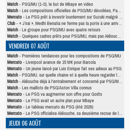
Match
- PSG/MU (1-0), le but de Mbaye en video
Match
- Les compositions officielles de PSG/MU dévoilées, Pacho titulaire
Mercato
- Le PSG prêt à investir lourdement sur Suzuki malgré Safonov et Chevalier
Club
- « J’irai », Medhi Benatia ne ferme pas la porte à une arrivée au PSG
Match
- Le groupe pour PSG/MU avec quatre retours
Match
- Quelques cadres prêts pour PSG/MU, mais pas Akliouche ?
VENDREDI 07 AOÛT
Match
- Premières tendances pour les compositions de PSG/MU
Mercato
- Liverpool avance de 15 M€ pour Barcola
Mercato
- Un jeune lancé par Luis Enrique fait ses adieux au PSG
Match
- PSG/MU, sur quelle chaine et à quelle heure regarder le match ?
Match
- Akliouche déjà à l'entraînement et concerné par PSG/MU ?
Match
- Les maillots de PSG/Aston Villa connus
Mercato
- Le PSG va augmenter son offre pour Godts
Mercato
- Le PSG avait un autre plan pour Mbaye
Mercato
- Le tableau mercato du PSG (été 2026)
Mercato
- Le PSG officialise Akliouche, sa deuxième recrue de l’été
JEUDI 06 AOÛT