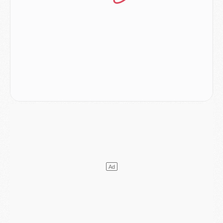
Mercato
- Le PSG officialise un quatrième prêt
Mercato
- Liverpool ne veut pas que Barcola au PSG
Match
- Majorque/PSG, quelle compo pour le premier match de la saison 2026/27 ?
MARDI 04 AOÛT
Europe
- Les chapeaux provisoires de la Ligue des champions 2026/27
Podcast
- Podcast CulturePSG : Akliouche présenté par un fan de Monaco
Club
- Le PSG dévoile sa première collection d'entraînement pour 2026/2027
Discipline
- Un arbitre inattendu, mais porte-bonheur pour Lens/PSG
Match
- Majorque/PSG, sur quelle chaine et à quelle heure regarder le match ?
Mercato
- Le plan du PSG pour Suzuki et Chevalier se précise
Mercato
- L'Ajax refuse la première offre du PSG pour Godts
Mercato
- Le PSG veut accélérer, Ferran Torres temporise
Mercato
- Liverpool encore très loin du compte pour Barcola
LUNDI 03 AOÛT
Match
- Podcast CulturePSG : Mercato (Godts, Suzuki, Akliouche, Barcola, etc)
Mercato
- L'Ajax attend bien plus de 45M pour Mika Godts
Club
- Quatre retours importants dans le groupe du PSG, et un plus discret
Mercato
- Ayari file en Ligue 2