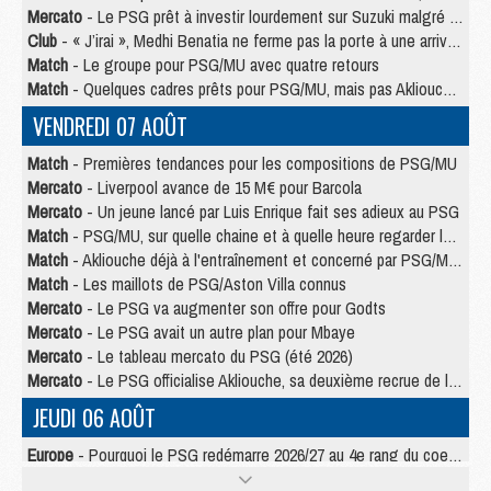
Mercato
- Le PSG prêt à investir lourdement sur Suzuki malgré Safonov et Chevalier
Club
- « J’irai », Medhi Benatia ne ferme pas la porte à une arrivée au PSG
Match
- Le groupe pour PSG/MU avec quatre retours
Match
- Quelques cadres prêts pour PSG/MU, mais pas Akliouche ?
VENDREDI 07 AOÛT
Match
- Premières tendances pour les compositions de PSG/MU
Mercato
- Liverpool avance de 15 M€ pour Barcola
Mercato
- Un jeune lancé par Luis Enrique fait ses adieux au PSG
Match
- PSG/MU, sur quelle chaine et à quelle heure regarder le match ?
Match
- Akliouche déjà à l'entraînement et concerné par PSG/MU ?
Match
- Les maillots de PSG/Aston Villa connus
Mercato
- Le PSG va augmenter son offre pour Godts
Mercato
- Le PSG avait un autre plan pour Mbaye
Mercato
- Le tableau mercato du PSG (été 2026)
Mercato
- Le PSG officialise Akliouche, sa deuxième recrue de l’été
JEUDI 06 AOÛT
Europe
- Pourquoi le PSG redémarre 2026/27 au 4e rang du coefficient UEFA
Mercato
- Contrat de 7 ans et transfert record pour Diomandé loin du PSG