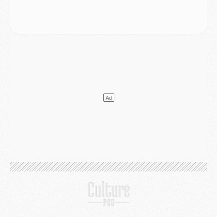
Match
- Majorque/PSG, quelle compo pour le premier match de la saison 2026/27 ?
MARDI 04 AOÛT
Europe
- Les chapeaux provisoires de la Ligue des champions 2026/27
Podcast
- Podcast CulturePSG : Akliouche présenté par un fan de Monaco
Club
- Le PSG dévoile sa première collection d'entraînement pour 2026/2027
Discipline
- Un arbitre inattendu, mais porte-bonheur pour Lens/PSG
Match
- Majorque/PSG, sur quelle chaine et à quelle heure regarder le match ?
Mercato
- Le plan du PSG pour Suzuki et Chevalier se précise
Mercato
- L'Ajax refuse la première offre du PSG pour Godts
Mercato
- Le PSG veut accélérer, Ferran Torres temporise
Mercato
- Liverpool encore très loin du compte pour Barcola
LUNDI 03 AOÛT
Match
- Podcast CulturePSG : Mercato (Godts, Suzuki, Akliouche, Barcola, etc)
Mercato
- L'Ajax attend bien plus de 45M pour Mika Godts
Club
- Quatre retours importants dans le groupe du PSG, et un plus discret
Mercato
- Ayari file en Ligue 2
Club
- Le PSG s'associe avec un géant de la tech
Mercato
- Vu d'Italie, le transfert de Suzuki au PSG est bien engagé