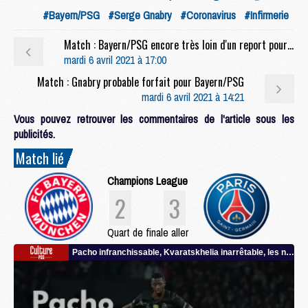
#Bayern/PSG
#Serge Gnabry
#Coronavirus
#Infirmerie
Match : Bayern/PSG encore très loin d'un report pour cause de Covid-19
mardi 6 avril 2021 à 17:00
Match : Gnabry probable forfait pour Bayern/PSG
mardi 6 avril 2021 à 14:21
Vous pouvez retrouver les commentaires de l'article sous les
publicités.
Match lié
Champions League
2
3
Quart de finale aller