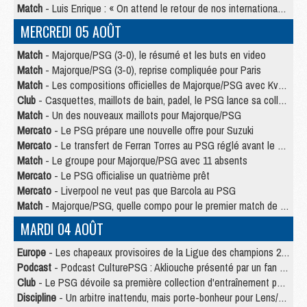
Match
- Luis Enrique : « On attend le retour de nos internationaux »
MERCREDI 05 AOÛT
Match
- Majorque/PSG (3-0), le résumé et les buts en video
Match
- Majorque/PSG (3-0), reprise compliquée pour Paris
Match
- Les compositions officielles de Majorque/PSG avec Kvara et de nombreux jeunes
Club
- Casquettes, maillots de bain, padel, le PSG lance sa collection été
Match
- Un des nouveaux maillots pour Majorque/PSG
Mercato
- Le PSG prépare une nouvelle offre pour Suzuki
Mercato
- Le transfert de Ferran Torres au PSG réglé avant le 12 août ?
Match
- Le groupe pour Majorque/PSG avec 11 absents
Mercato
- Le PSG officialise un quatrième prêt
Mercato
- Liverpool ne veut pas que Barcola au PSG
Match
- Majorque/PSG, quelle compo pour le premier match de la saison 2026/27 ?
MARDI 04 AOÛT
Europe
- Les chapeaux provisoires de la Ligue des champions 2026/27
Podcast
- Podcast CulturePSG : Akliouche présenté par un fan de Monaco
Club
- Le PSG dévoile sa première collection d'entraînement pour 2026/2027
Discipline
- Un arbitre inattendu, mais porte-bonheur pour Lens/PSG