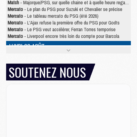
Match
- Majorque/PSG, sur quelle chaine et à quelle heure regarder le match ?
Mercato
- Le plan du PSG pour Suzuki et Chevalier se précise
Mercato
- Le tableau mercato du PSG (été 2026)
Mercato
- L'Ajax refuse la première offre du PSG pour Godts
Mercato
- Le PSG veut accélérer, Ferran Torres temporise
Mercato
- Liverpool encore très loin du compte pour Barcola
LUNDI 03 AOÛT
Match
- Podcast CulturePSG : Mercato (Godts, Suzuki, Akliouche, Barcola, etc)
Mercato
- L'Ajax attend bien plus de 45M pour Mika Godts
SOUTENEZ NOUS
Club
- Quatre retours importants dans le groupe du PSG, et un plus discret
Mercato
- Ayari file en Ligue 2
Club
- Le PSG s'associe avec un géant de la tech
Mercato
- Vu d'Italie, le transfert de Suzuki au PSG est bien engagé
Mercato
- Ferran Torres ne serait pas à vendre, mais...
Europe
- Gros coup dur pour Aston Villa avant de croiser le PSG
DIMANCHE 02 AOÛT
Mercato
- Le transfert de Kolo Muani à la Juventus est officiel
Mercato
- [MAJ] Le PSG a fait une grosse offre à Parme pour Suzuki