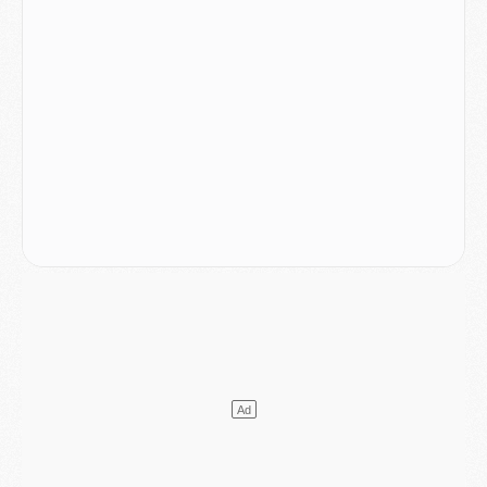
Mercato
- Le PSG a envoyé une première offre pour Mika Godts
Club
- Après Pacho, d'autres retours en vue
Mercato
- Changement de dernière minute pour Kolo Muani
SAMEDI 01 AOÛT
Mercato
- L'agent de Mika Godts confirme un accord avec le PSG
Club
- Quels numéros de maillot pour Akliouche et Digne au PSG ?
Match
- Un hommage prévu lors de Brest/PSG
Mercato
- Le PSG et le Barça ont rendez-vous pour Ferran Torres
Mercato
- Guéla Doué dans les listes du PSG
Mercato
- Le transfert de Mika Godts au PSG en bonne voie
VENDREDI 31 JUILLET
Match
- Un diffuseur annoncé pour les deux premiers matchs amicaux du PSG
Mercato
- Le transfert d'Akliouche au PSG bouclé, le montant se précise
Club
- Un retour majeur dans le groupe du PSG
Club
- [MAJ] Ndjantou et deux jeunes du PSG annoncés dans un tournoi U21
Mercato
- L'étonnante piste Suzuki confirmée et onéreuse
JEUDI 30 JUILLET