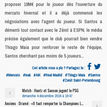
proposer 18M€ pour le joueur dès l'ouverture du
mercato hivernal et il a déjà commencé les
négociations avec l'agent du joueur. Si Santos a
démenti tout contact avec le Zénit à ESPN, le média
précise également que le club pourrait bien vendre
Thiago Maia pour renforcer le reste de l'équipe,
Santos cherchant pas moins de 5 joueurs...
Cet article vous a plu ? Partagez le :
#Mercato
#Isak
#AIK
#Real Madrid
#Thiago Maia
#Santos
#Zenit Saint-Petersbourg
Match : Hantz et Sanson jugent le PSG
dimanche 4 décembre 2016 à 19:47
Anciens : Dramé : «Il faut remporter la Champions League pour définitivement passer un cap»