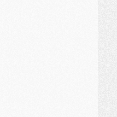
ercato
- Le PSG et le Barça ont rendez-vous pour Ferran Torres
ercato
- Guéla Doué dans les listes du PSG
ercato
- Le transfert de Mika Godts au PSG en bonne voie
VENDREDI 31 JUILLET
atch
- Un diffuseur annoncé pour les deux premiers matchs amicaux du PSG
ercato
- Le transfert d'Akliouche au PSG bouclé, le montant se précise
lub
- Un retour majeur dans le groupe du PSG
lub
- [MAJ] Ndjantou et deux jeunes du PSG annoncés dans un tournoi U21
ercato
- L'étonnante piste Suzuki confirmée et onéreuse
JEUDI 30 JUILLET
élections
- Ancelotti fait le ménage au Brésil mais veut garder Marquinhos
ercato
- Le statu quo du milieu du PSG se précise
lub
- Le PSG plutôt que la FIFA pour Al-Khelaïfi, poussé par l'UEFA ?
ercato
- Le PSG presserait Ferran Torres de se décider, deux pistes de secours
lub
- Déguisements, shopping, double scouting, Luis Campos dévoile ses méthodes
ercato
- Kroupi retiré du mercato
ercato
- Enfin une avancée dans le transfert d'Akliouche