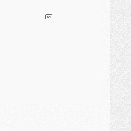
atch
- Podcast CulturePSG : Mercato (Godts, Suzuki, Akliouche, Barcola, etc)
ercato
- L'Ajax attend bien plus de 45M pour Mika Godts
lub
- Quatre retours importants dans le groupe du PSG, et un plus discret
ercato
- Ayari file en Ligue 2
lub
- Le PSG s'associe avec un géant de la tech
ercato
- Vu d'Italie, le transfert de Suzuki au PSG est bien engagé
ercato
- Ferran Torres ne serait pas à vendre, mais...
urope
- Gros coup dur pour Aston Villa avant de croiser le PSG
DIMANCHE 02 AOÛT
ercato
- Le transfert de Kolo Muani à la Juventus est officiel
ercato
- [MAJ] Le PSG a fait une grosse offre à Parme pour Suzuki
ercato
- Le PSG a envoyé une première offre pour Mika Godts
lub
- Après Pacho, d'autres retours en vue
ercato
- Changement de dernière minute pour Kolo Muani
SAMEDI 01 AOÛT
ercato
- L'agent de Mika Godts confirme un accord avec le PSG
lub
- Quels numéros de maillot pour Akliouche et Digne au PSG ?
atch
- Un hommage prévu lors de Brest/PSG