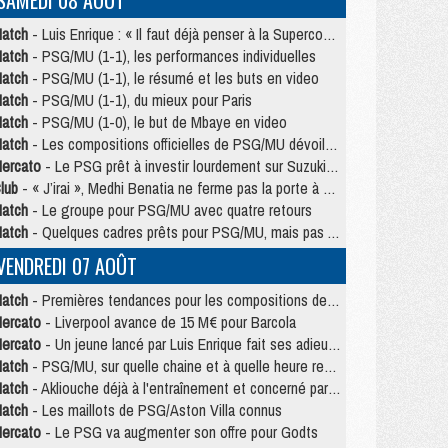
SAMEDI 08 AOÛT
atch
- Luis Enrique : « Il faut déjà penser à la Supercoupe »
atch
- PSG/MU (1-1), les performances individuelles
atch
- PSG/MU (1-1), le résumé et les buts en video
atch
- PSG/MU (1-1), du mieux pour Paris
atch
- PSG/MU (1-0), le but de Mbaye en video
atch
- Les compositions officielles de PSG/MU dévoilées, Pacho titulaire
ercato
- Le PSG prêt à investir lourdement sur Suzuki malgré Safonov et Chevalier
lub
- « J’irai », Medhi Benatia ne ferme pas la porte à une arrivée au PSG
atch
- Le groupe pour PSG/MU avec quatre retours
atch
- Quelques cadres prêts pour PSG/MU, mais pas Akliouche ?
VENDREDI 07 AOÛT
atch
- Premières tendances pour les compositions de PSG/MU
ercato
- Liverpool avance de 15 M€ pour Barcola
ercato
- Un jeune lancé par Luis Enrique fait ses adieux au PSG
atch
- PSG/MU, sur quelle chaine et à quelle heure regarder le match ?
atch
- Akliouche déjà à l'entraînement et concerné par PSG/MU ?
atch
- Les maillots de PSG/Aston Villa connus
ercato
- Le PSG va augmenter son offre pour Godts