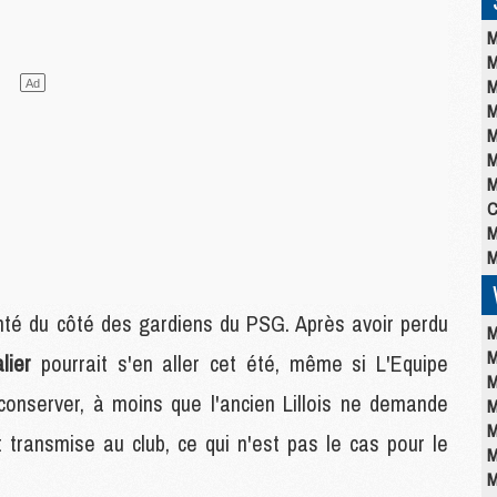
M
M
M
M
M
M
M
C
M
M
nté du côté des gardiens du PSG. Après avoir perdu
M
M
alier
pourrait s'en aller cet été, même si L'Equipe
M
onserver, à moins que l'ancien Lillois ne demande
M
M
it transmise au club, ce qui n'est pas le cas pour le
M
M