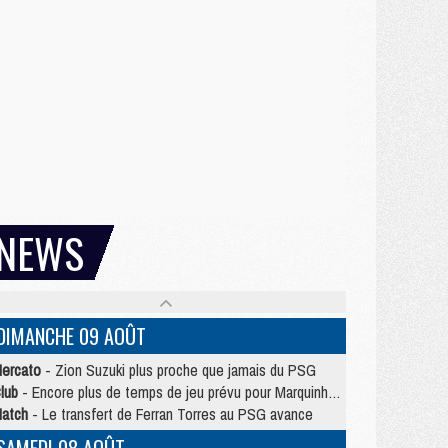
NEWS
DIMANCHE 09 AOÛT
ercato
- Zion Suzuki plus proche que jamais du PSG
lub
- Encore plus de temps de jeu prévu pour Marquinhos et les Portugais en Supercoupe
atch
- Le transfert de Ferran Torres au PSG avance