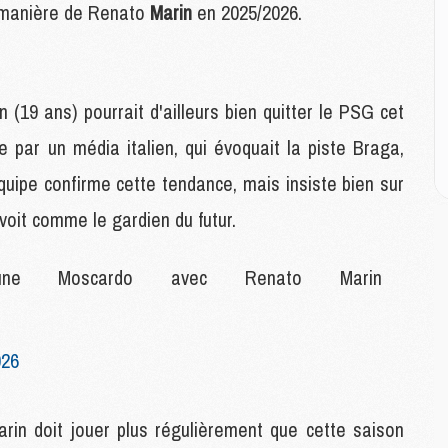
C
a manière de Renato
Marin
en 2025/2026.
M
M
M
M
 (19 ans) pourrait d'ailleurs bien quitter le PSG cet
M
M
par un média italien, qui évoquait la piste Braga,
M
quipe confirme cette tendance, mais insiste bien sur
 voit comme le gardien du futur.
E
P
C
ne Moscardo avec Renato Marin
D
M
M
M
026
M
M
arin doit jouer plus régulièrement que cette saison