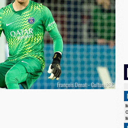
M
C
M