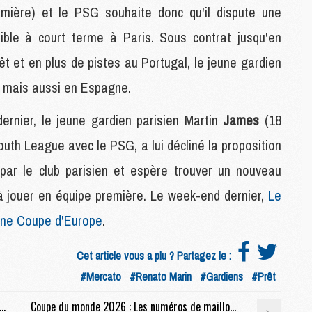
emière) et le PSG souhaite donc qu'il dispute une
M
M
ble à court terme à Paris. Sous contrat jusqu'en
C
M
êt et en plus de pistes au Portugal, le jeune gardien
C
, mais aussi en Espagne.
M
M
ernier, le jeune gardien parisien Martin
James
(18
E
uth League avec le PSG, a lui décliné la proposition
 par le club parisien et espère trouver un nouveau
M
M
 à jouer en équipe première. Le week-end dernier,
Le
M
C
r une Coupe d'Europe
.
M
Cet article vous a plu ? Partagez le :
#Mercato
#Renato Marin
#Gardiens
#Prêt
M
C
 : Le PSG refuse la surenchère, la génération 2008 vers l'exode
Coupe du monde 2026 : Les numéros de maillot des 16 joueurs du PSG à la Coupe du monde
M