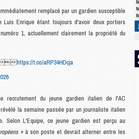
M
M
ait immédiatement remplacé par un gardien susceptible
M
de Luis Enrique étant toujours d'avoir deux portiers
 numéro 1, actuellement clairement la propriété du
E
M
C
M
e 
https://t.co/aRP34HDcja
M
M
2026
M
M
M
 recrutement du jeune gardien italien de l'AC
M
révélé la semaine passée par un journaliste italien
M
e. Selon L'Equipe, ce jeune gardien est perçu au
M
uropéens »
à son poste et devrait alterner entre les
M