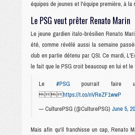
équipes de jeunes et l'équipe première, à l
Le PSG veut prêter Renato Marin
Le jeune gardien italo-brésilien Renato Marin
été, comme révélé aussi la semaine passée 
club en partie détenu par QSI. Ce mardi, L'E
le fait que le PSG croit beaucoup en lui et le
Le
#PSG
pourrait faire u

https://t.co/nVReZF1wwP
— CulturePSG (@CulturePSG)
June 5, 2
Mais afin qu'il franchisse un cap, Renato M