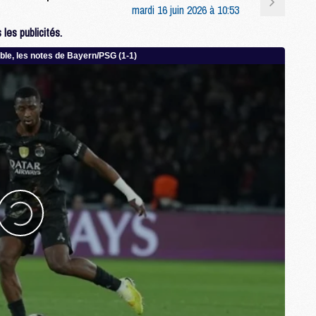
mardi 16 juin 2026 à 10:53
M
M
les publicités.
M
M
M
C
C
M
S
M
C
M
C
M
M