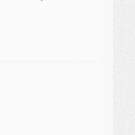
lub
- Casquettes, maillots de bain, padel, le PSG lance sa collection été
atch
- Un des nouveaux maillots pour Majorque/PSG
ercato
- Le PSG prépare une nouvelle offre pour Suzuki
ercato
- Le transfert de Ferran Torres au PSG réglé avant le 12 août ?
atch
- Le groupe pour Majorque/PSG avec 11 absents
ercato
- Le PSG officialise un quatrième prêt
ercato
- Liverpool ne veut pas que Barcola au PSG
atch
- Majorque/PSG, quelle compo pour le premier match de la saison 2026/27 ?
MARDI 04 AOÛT
urope
- Les chapeaux provisoires de la Ligue des champions 2026/27
odcast
- Podcast CulturePSG : Akliouche présenté par un fan de Monaco
lub
- Le PSG dévoile sa première collection d'entraînement pour 2026/2027
iscipline
- Un arbitre inattendu, mais porte-bonheur pour Lens/PSG
atch
- Majorque/PSG, sur quelle chaine et à quelle heure regarder le match ?
ercato
- Le plan du PSG pour Suzuki et Chevalier se précise
ercato
- L'Ajax refuse la première offre du PSG pour Godts
ercato
- Le PSG veut accélérer, Ferran Torres temporise
ercato
- Liverpool encore très loin du compte pour Barcola
LUNDI 03 AOÛT