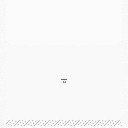
Match
- Majorque/PSG, quelle compo pour le premier match de la saison 2026/27 ?
MARDI 04 AOÛT
Europe
- Les chapeaux provisoires de la Ligue des champions 2026/27
Podcast
- Podcast CulturePSG : Akliouche présenté par un fan de Monaco
Club
- Le PSG dévoile sa première collection d'entraînement pour 2026/2027
Discipline
- Un arbitre inattendu, mais porte-bonheur pour Lens/PSG
Match
- Majorque/PSG, sur quelle chaine et à quelle heure regarder le match ?
Mercato
- Le plan du PSG pour Suzuki et Chevalier se précise
Mercato
- L'Ajax refuse la première offre du PSG pour Godts
Mercato
- Le PSG veut accélérer, Ferran Torres temporise
Mercato
- Liverpool encore très loin du compte pour Barcola
LUNDI 03 AOÛT
Match
- Podcast CulturePSG : Mercato (Godts, Suzuki, Akliouche, Barcola, etc)
Mercato
- L'Ajax attend bien plus de 45M pour Mika Godts
Club
- Quatre retours importants dans le groupe du PSG, et un plus discret
Mercato
- Ayari file en Ligue 2
Club
- Le PSG s'associe avec un géant de la tech
Mercato
- Vu d'Italie, le transfert de Suzuki au PSG est bien engagé
Mercato
- Ferran Torres ne serait pas à vendre, mais...