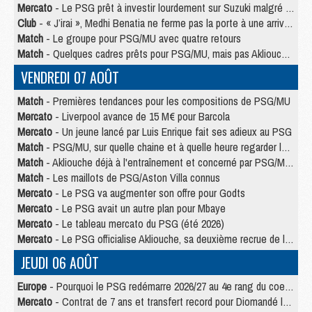
Mercato
- Le PSG prêt à investir lourdement sur Suzuki malgré Safonov et Chevalier
Club
- « J’irai », Medhi Benatia ne ferme pas la porte à une arrivée au PSG
Match
- Le groupe pour PSG/MU avec quatre retours
Match
- Quelques cadres prêts pour PSG/MU, mais pas Akliouche ?
VENDREDI 07 AOÛT
Match
- Premières tendances pour les compositions de PSG/MU
Mercato
- Liverpool avance de 15 M€ pour Barcola
Mercato
- Un jeune lancé par Luis Enrique fait ses adieux au PSG
Match
- PSG/MU, sur quelle chaine et à quelle heure regarder le match ?
Match
- Akliouche déjà à l'entraînement et concerné par PSG/MU ?
Match
- Les maillots de PSG/Aston Villa connus
Mercato
- Le PSG va augmenter son offre pour Godts
Mercato
- Le PSG avait un autre plan pour Mbaye
Mercato
- Le tableau mercato du PSG (été 2026)
Mercato
- Le PSG officialise Akliouche, sa deuxième recrue de l’été
JEUDI 06 AOÛT
Europe
- Pourquoi le PSG redémarre 2026/27 au 4e rang du coefficient UEFA
Mercato
- Contrat de 7 ans et transfert record pour Diomandé loin du PSG