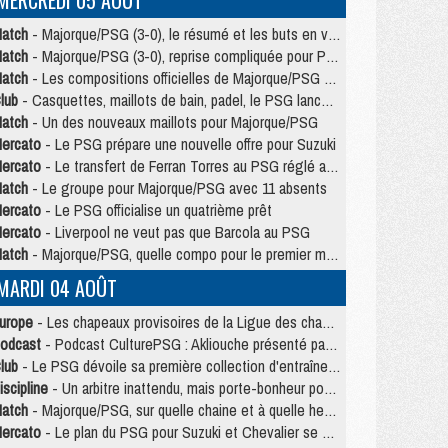
MERCREDI 05 AOÛT
atch
- Majorque/PSG (3-0), le résumé et les buts en video
atch
- Majorque/PSG (3-0), reprise compliquée pour Paris
atch
- Les compositions officielles de Majorque/PSG avec Kvara et de nombreux jeunes
lub
- Casquettes, maillots de bain, padel, le PSG lance sa collection été
atch
- Un des nouveaux maillots pour Majorque/PSG
ercato
- Le PSG prépare une nouvelle offre pour Suzuki
ercato
- Le transfert de Ferran Torres au PSG réglé avant le 12 août ?
atch
- Le groupe pour Majorque/PSG avec 11 absents
ercato
- Le PSG officialise un quatrième prêt
ercato
- Liverpool ne veut pas que Barcola au PSG
atch
- Majorque/PSG, quelle compo pour le premier match de la saison 2026/27 ?
MARDI 04 AOÛT
urope
- Les chapeaux provisoires de la Ligue des champions 2026/27
odcast
- Podcast CulturePSG : Akliouche présenté par un fan de Monaco
lub
- Le PSG dévoile sa première collection d'entraînement pour 2026/2027
iscipline
- Un arbitre inattendu, mais porte-bonheur pour Lens/PSG
atch
- Majorque/PSG, sur quelle chaine et à quelle heure regarder le match ?
ercato
- Le plan du PSG pour Suzuki et Chevalier se précise