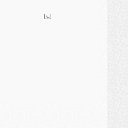
lub
- Le PSG plutôt que la FIFA pour Al-Khelaïfi, poussé par l'UEFA ?
ercato
- Le PSG presserait Ferran Torres de se décider, deux pistes de secours
lub
- Déguisements, shopping, double scouting, Luis Campos dévoile ses méthodes
ercato
- Kroupi retiré du mercato
ercato
- Enfin une avancée dans le transfert d'Akliouche
MERCREDI 29 JUILLET
ercato
- Ferran Torres priorité du PSG, mais ouvert à tout
ercato
- Première offre de Liverpool en approche pour Barcola
ercato
- Le montant du transfert de Kolo Muani se précise, la formule aussi
ercato
- Kolo Muani attendu en Italie, son transfert débloqué
ercato
- Monaco a encore repoussé une offre du PSG pour Akliouche
ercato
- Liverpool presque d'accord avec Barcola, le PSG pas du tout
ercato
- Moment décisif pour le transfert de Kolo Muani
MARDI 28 JUILLET
ercato
- Des intermédiaires ont tenté de relancer Diomande au PSG
lub
- Au moins neuf jeunes conviés à l'entraînement des pros
ercato
- Une partie du communiqué du PSG sur Diomande expliquée
ercato
- Barcola futur plus gros transfert de l'été ?
ormation
- Retour sur la saison des U17 du PSG en 7 chiffres clés