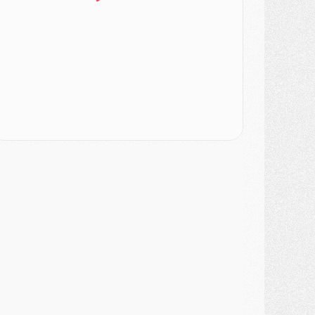
ercato
- Changement de dernière minute pour Kolo Muani
SAMEDI 01 AOÛT
ercato
- L'agent de Mika Godts confirme un accord avec le PSG
lub
- Quels numéros de maillot pour Akliouche et Digne au PSG ?
atch
- Un hommage prévu lors de Brest/PSG
ercato
- Le PSG et le Barça ont rendez-vous pour Ferran Torres
ercato
- Guéla Doué dans les listes du PSG
ercato
- Le transfert de Mika Godts au PSG en bonne voie
VENDREDI 31 JUILLET
atch
- Un diffuseur annoncé pour les deux premiers matchs amicaux du PSG
ercato
- Le transfert d'Akliouche au PSG bouclé, le montant se précise
lub
- Un retour majeur dans le groupe du PSG
lub
- [MAJ] Ndjantou et deux jeunes du PSG annoncés dans un tournoi U21
ercato
- L'étonnante piste Suzuki confirmée et onéreuse
JEUDI 30 JUILLET
élections
- Ancelotti fait le ménage au Brésil mais veut garder Marquinhos
ercato
- Le statu quo du milieu du PSG se précise