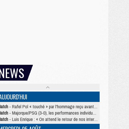
NEWS
AUJOURD'HUI
atch
- Rafel Pol « touché » par l'hommage reçu avant Majorque/PSG
atch
- Majorque/PSG (3-0), les performances individuelles
atch
- Luis Enrique : « On attend le retour de nos internationaux »