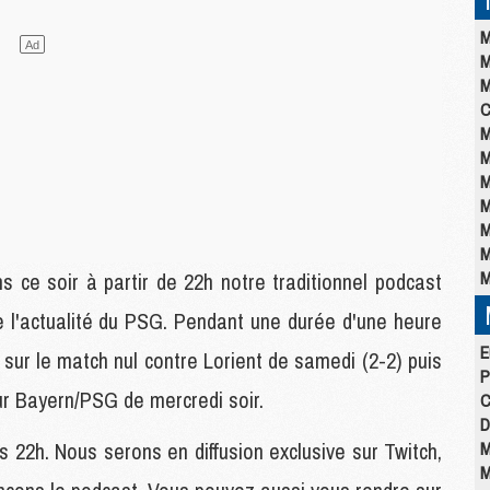
M
M
M
C
M
M
M
M
M
M
M
 ce soir à partir de 22h notre traditionnel podcast
e l'actualité du PSG. Pendant une durée d'une heure
E
sur le match nul contre Lorient de samedi (2-2) puis
P
our Bayern/PSG de mercredi soir.
C
D
s 22h. Nous serons en diffusion exclusive sur Twitch,
M
M