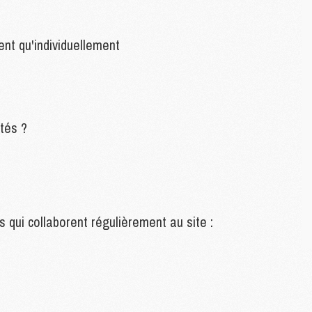
C
M
C
ent qu'individuellement
M
M
M
M
tés ?
M
M
M
M
M
s qui collaborent régulièrement au site :
M
C
M
M
F