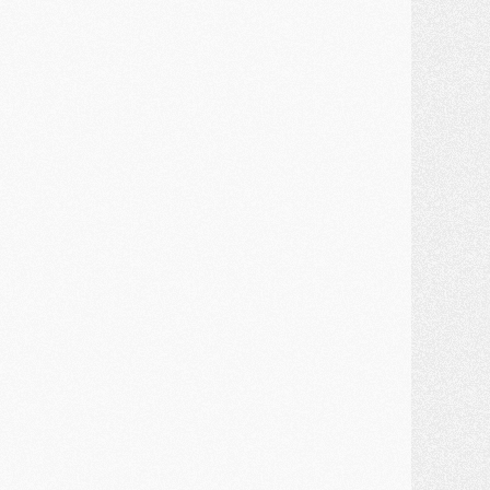
lub
- Le PSG connaît ses premiers matches de septembre
ercato
- Un troisième prêt bouclé par le PSG
LUNDI 27 JUILLET
odcast
- Podcast CulturePSG à 22h : Mercato (Barcola, Diomande, etc)
ercato
- La prolongation de Dembélé au PSG dans la dernière ligne droite
lub
- Le PSG a fait sa reprise avec... 9 joueurs
és. sociaux
- Les Portugais du PSG réunis pendant leurs vacances
ercato
- Le PSG avance sur la piste Suzuki
ercato
- Après Digne, un autre défenseur en approche au PSG ?
lub
- Une petite quinzaine de joueurs attendus pour la reprise de l'entraînement du PSG
DIMANCHE 26 JUILLET
ercato
- Le PSG lâche Diomande et tacle des demandes « totalement disproportionnés »
lub
- [Avant la reprise] Les tauliers de la saison passée
lub
- Barcola refuse de prolonger au PSG
ercato
- Luis Enrique derrière l'intérêt du PSG pour Rodri ?
ercato
- Le transfert de Kolo Muani enfin débloqué ?
ercato
- Le PSG n'est plus en pole pour Diomande, mais pas hors-jeu