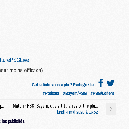
C
M
P
M
C
R
M
lturePSGLive
M
C
nt moins efficace)
Cet article vous a plu ? Partagez le :
M
#Podcast
#Bayern/PSG
#PSG/Lorient
C
C
Match : Les anciens du Bayern plus confiants que jamais avant le retour face au PSG
Match : PSG, Bayern, quels titulaires ont le plus joué ce week-end ?
M
lundi 4 mai 2026 à 16:52
M
M
les publicités.