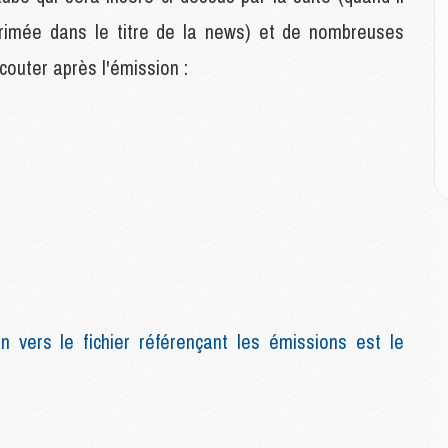
M
pprimée dans le titre de la news) et de nombreuses
outer après l'émission :
M
C
M
M
M
M
M
M
C
C
M
n vers le fichier référençant les émissions est le
S
M