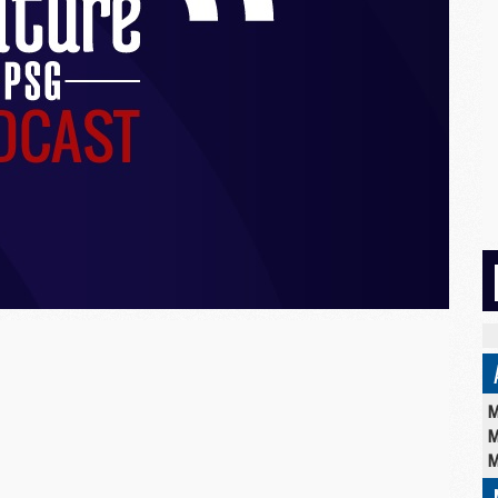
M
M
M