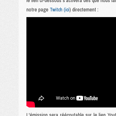
le lien ci-dessous s'activera dès que nous l
notre page
Twitch (ici
) directement :
L'émission sera réécoutable sur le lien Yout