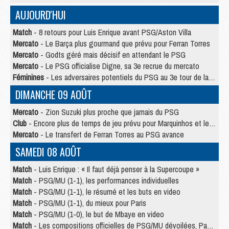
AUJOURD'HUI
Match
- 8 retours pour Luis Enrique avant PSG/Aston Villa
Mercato
- Le Barça plus gourmand que prévu pour Ferran Torres
Mercato
- Godts géré mais décisif en attendant le PSG
Mercato
- Le PSG officialise Digne, sa 3e recrue du mercato
Féminines
- Les adversaires potentiels du PSG au 3e tour de la Ligue des Champions féminine
DIMANCHE 09 AOÛT
Mercato
- Zion Suzuki plus proche que jamais du PSG
Club
- Encore plus de temps de jeu prévu pour Marquinhos et les Portugais en Supercoupe
Mercato
- Le transfert de Ferran Torres au PSG avance
SAMEDI 08 AOÛT
Match
- Luis Enrique : « Il faut déjà penser à la Supercoupe »
Match
- PSG/MU (1-1), les performances individuelles
Match
- PSG/MU (1-1), le résumé et les buts en video
Match
- PSG/MU (1-1), du mieux pour Paris
Match
- PSG/MU (1-0), le but de Mbaye en video
Match
- Les compositions officielles de PSG/MU dévoilées, Pacho titulaire