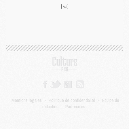
Match
- Majorque/PSG, quelle compo pour le premier match de la saison 2026/27 ?
MARDI 04 AOÛT
Europe
- Les chapeaux provisoires de la Ligue des champions 2026/27
Podcast
- Podcast CulturePSG : Akliouche présenté par un fan de Monaco
Club
- Le PSG dévoile sa première collection d'entraînement pour 2026/2027
Discipline
- Un arbitre inattendu, mais porte-bonheur pour Lens/PSG
Match
- Majorque/PSG, sur quelle chaine et à quelle heure regarder le match ?
Mercato
- Le plan du PSG pour Suzuki et Chevalier se précise
Mercato
- L'Ajax refuse la première offre du PSG pour Godts
Mercato
- Le PSG veut accélérer, Ferran Torres temporise
Mercato
- Liverpool encore très loin du compte pour Barcola
LUNDI 03 AOÛT
Match
- Podcast CulturePSG : Mercato (Godts, Suzuki, Akliouche, Barcola, etc)
Mercato
- L'Ajax attend bien plus de 45M pour Mika Godts
Mentions légales
-
Politique de confidentialité
-
Équipe de
Club
- Quatre retours importants dans le groupe du PSG, et un plus discret
rédaction
-
Partenaires
Mercato
- Ayari file en Ligue 2
Club
- Le PSG s'associe avec un géant de la tech
Mercato
- Vu d'Italie, le transfert de Suzuki au PSG est bien engagé