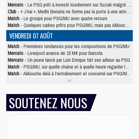
Mercato
- Le PSG prêt à investir lourdement sur Suzuki malgré Safonov et Chevalier
Club
- « J’irai », Medhi Benatia ne ferme pas la porte à une arrivée au PSG
Match
- Le groupe pour PSG/MU avec quatre retours
Match
- Quelques cadres prêts pour PSG/MU, mais pas Akliouche ?
VENDREDI 07 AOÛT
Match
- Premières tendances pour les compositions de PSG/MU
Mercato
- Liverpool avance de 15 M€ pour Barcola
Mercato
- Un jeune lancé par Luis Enrique fait ses adieux au PSG
Match
- PSG/MU, sur quelle chaine et à quelle heure regarder le match ?
Match
- Akliouche déjà à l'entraînement et concerné par PSG/MU ?
Match
- Les maillots de PSG/Aston Villa connus
Mercato
- Le PSG va augmenter son offre pour Godts
Mercato
- Le PSG avait un autre plan pour Mbaye
SOUTENEZ NOUS
Mercato
- Le tableau mercato du PSG (été 2026)
Mercato
- Le PSG officialise Akliouche, sa deuxième recrue de l’été
JEUDI 06 AOÛT
Europe
- Pourquoi le PSG redémarre 2026/27 au 4e rang du coefficient UEFA
Mercato
- Contrat de 7 ans et transfert record pour Diomandé loin du PSG