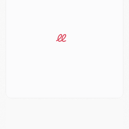
Club
- Du repos supplémentaire pour Hakimi
Match
- Aston Villa privé de sa recrue record face au PSG
Match
- Ndjantou après Majorque/PSG : « Je ne me mets pas de plafond »
Mercato
- La deuxième recrue du PSG arrive
Mercato
- Ferran Torres aurait enfin tranché entre le PSG et le Barça
Match
- Rafel Pol « touché » par l'hommage reçu avant Majorque/PSG
Match
- Majorque/PSG (3-0), les performances individuelles
Match
- Luis Enrique : « On attend le retour de nos internationaux »
MERCREDI 05 AOÛT
Match
- Majorque/PSG (3-0), le résumé et les buts en video
Match
- Majorque/PSG (3-0), reprise compliquée pour Paris
Match
- Les compositions officielles de Majorque/PSG avec Kvara et de nombreux jeunes
Club
- Casquettes, maillots de bain, padel, le PSG lance sa collection été
Match
- Un des nouveaux maillots pour Majorque/PSG
Mercato
- Le PSG prépare une nouvelle offre pour Suzuki
Mercato
- Le transfert de Ferran Torres au PSG réglé avant le 12 août ?
Match
- Le groupe pour Majorque/PSG avec 11 absents
Mercato
- Le PSG officialise un quatrième prêt
Mercato
- Liverpool ne veut pas que Barcola au PSG