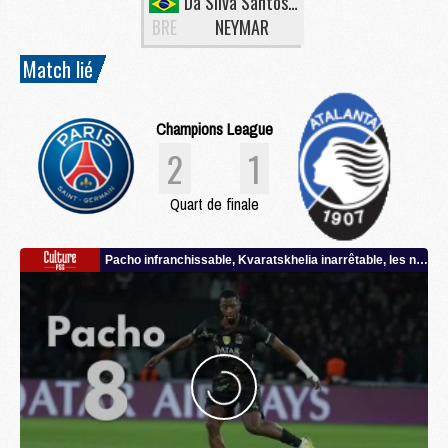
Da Silva Santos Junior
BRE
NEYMAR
Match lié
Champions League
2
1
Quart de finale