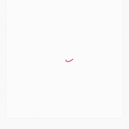
Mercato
- Vu d'Italie, le transfert de Suzuki au PSG est bien engagé
Mercato
- Ferran Torres ne serait pas à vendre, mais...
Europe
- Gros coup dur pour Aston Villa avant de croiser le PSG
DIMANCHE 02 AOÛT
Mercato
- Le transfert de Kolo Muani à la Juventus est officiel
Mercato
- [MAJ] Le PSG a fait une grosse offre à Parme pour Suzuki
Mercato
- Le PSG a envoyé une première offre pour Mika Godts
Club
- Après Pacho, d'autres retours en vue
Mercato
- Changement de dernière minute pour Kolo Muani
SAMEDI 01 AOÛT
Mercato
- L'agent de Mika Godts confirme un accord avec le PSG
Club
- Quels numéros de maillot pour Akliouche et Digne au PSG ?
Match
- Un hommage prévu lors de Brest/PSG
Mercato
- Le PSG et le Barça ont rendez-vous pour Ferran Torres
Mercato
- Guéla Doué dans les listes du PSG
Mercato
- Le transfert de Mika Godts au PSG en bonne voie
VENDREDI 31 JUILLET