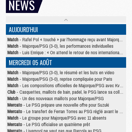
NEWS
AUJOURD'HUI
Match
- Rafel Pol « touché » par l'hommage reçu avant Majorque/PSG
Match
- Majorque/PSG (3-0), les performances individuelles
Match
- Luis Enrique : « On attend le retour de nos internationaux »
MERCREDI 05 AOÛT
Match
- Majorque/PSG (3-0), le résumé et les buts en video
Match
- Majorque/PSG (3-0), reprise compliquée pour Paris
Match
- Les compositions officielles de Majorque/PSG avec Kvara et de nombreux jeunes
Club
- Casquettes, maillots de bain, padel, le PSG lance sa collection été
Match
- Un des nouveaux maillots pour Majorque/PSG
Mercato
- Le PSG prépare une nouvelle offre pour Suzuki
Mercato
- Le transfert de Ferran Torres au PSG réglé avant le 12 août ?
Match
- Le groupe pour Majorque/PSG avec 11 absents
Mercato
- Le PSG officialise un quatrième prêt
Mercato
- Liverpool ne veut pas que Barcola au PSG