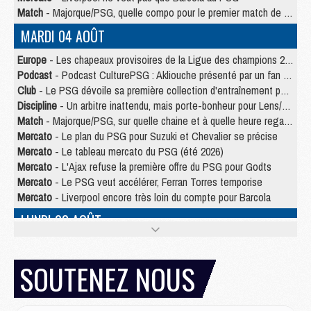
Match
- Majorque/PSG, quelle compo pour le premier match de la saison 2026/27 ?
MARDI 04 AOÛT
Europe
- Les chapeaux provisoires de la Ligue des champions 2026/27
Podcast
- Podcast CulturePSG : Akliouche présenté par un fan de Monaco
Club
- Le PSG dévoile sa première collection d'entraînement pour 2026/2027
Discipline
- Un arbitre inattendu, mais porte-bonheur pour Lens/PSG
Match
- Majorque/PSG, sur quelle chaine et à quelle heure regarder le match ?
Mercato
- Le plan du PSG pour Suzuki et Chevalier se précise
Mercato
- Le tableau mercato du PSG (été 2026)
Mercato
- L'Ajax refuse la première offre du PSG pour Godts
Mercato
- Le PSG veut accélérer, Ferran Torres temporise
Mercato
- Liverpool encore très loin du compte pour Barcola
LUNDI 03 AOÛT
Match
- Podcast CulturePSG : Mercato (Godts, Suzuki, Akliouche, Barcola, etc)
Mercato
- L'Ajax attend bien plus de 45M pour Mika Godts
SOUTENEZ NOUS
Club
- Quatre retours importants dans le groupe du PSG, et un plus discret
Mercato
- Ayari file en Ligue 2
Club
- Le PSG s'associe avec un géant de la tech