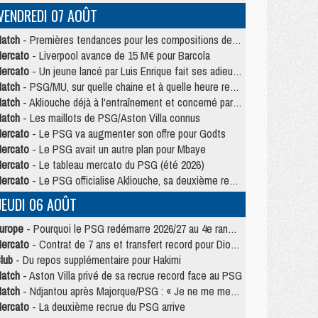
VENDREDI 07 AOÛT
atch
- Premières tendances pour les compositions de PSG/MU
ercato
- Liverpool avance de 15 M€ pour Barcola
ercato
- Un jeune lancé par Luis Enrique fait ses adieux au PSG
atch
- PSG/MU, sur quelle chaine et à quelle heure regarder le match ?
atch
- Akliouche déjà à l'entraînement et concerné par PSG/MU ?
atch
- Les maillots de PSG/Aston Villa connus
ercato
- Le PSG va augmenter son offre pour Godts
ercato
- Le PSG avait un autre plan pour Mbaye
ercato
- Le tableau mercato du PSG (été 2026)
ercato
- Le PSG officialise Akliouche, sa deuxième recrue de l’été
JEUDI 06 AOÛT
urope
- Pourquoi le PSG redémarre 2026/27 au 4e rang du coefficient UEFA
ercato
- Contrat de 7 ans et transfert record pour Diomandé loin du PSG
lub
- Du repos supplémentaire pour Hakimi
atch
- Aston Villa privé de sa recrue record face au PSG
atch
- Ndjantou après Majorque/PSG : « Je ne me mets pas de plafond »
ercato
- La deuxième recrue du PSG arrive