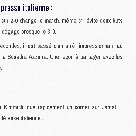
P
resse italienne :
C
D
sur 2-0 change le match, même s'il évite deux buts
M
M
t dégage presque le 3-0.
M
M
econdes, il est passé d'un arrêt impressionnant au
M
 de la Squadra Azzurra. Une leçon à partager avec les
.
M
M
C
M
C
M
ua Kimmich joue rapidement un corner sur Jamal
M
E
défense italienne...
M