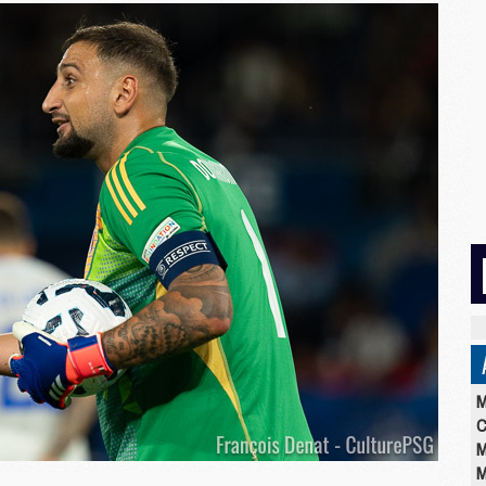
M
C
M
M