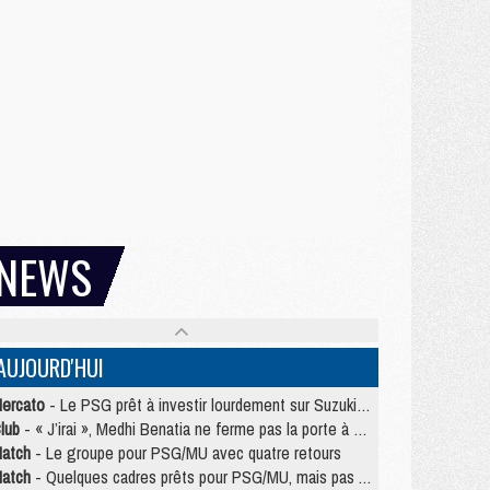
NEWS
AUJOURD'HUI
ercato
- Le PSG prêt à investir lourdement sur Suzuki malgré Safonov et Chevalier
lub
- « J’irai », Medhi Benatia ne ferme pas la porte à une arrivée au PSG
atch
- Le groupe pour PSG/MU avec quatre retours
atch
- Quelques cadres prêts pour PSG/MU, mais pas Akliouche ?