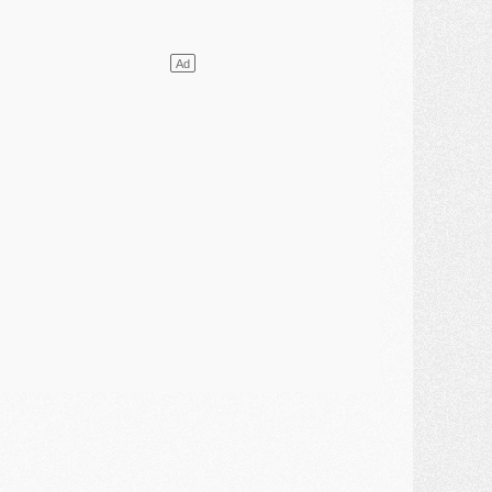
ercato
- [MAJ] Le PSG a fait une grosse offre à Parme pour Suzuki
ercato
- Le PSG a envoyé une première offre pour Mika Godts
lub
- Après Pacho, d'autres retours en vue
ercato
- Changement de dernière minute pour Kolo Muani
SAMEDI 01 AOÛT
ercato
- L'agent de Mika Godts confirme un accord avec le PSG
lub
- Quels numéros de maillot pour Akliouche et Digne au PSG ?
atch
- Un hommage prévu lors de Brest/PSG
ercato
- Le PSG et le Barça ont rendez-vous pour Ferran Torres
ercato
- Guéla Doué dans les listes du PSG
ercato
- Le transfert de Mika Godts au PSG en bonne voie
VENDREDI 31 JUILLET
atch
- Un diffuseur annoncé pour les deux premiers matchs amicaux du PSG
ercato
- Le transfert d'Akliouche au PSG bouclé, le montant se précise
lub
- Un retour majeur dans le groupe du PSG
lub
- [MAJ] Ndjantou et deux jeunes du PSG annoncés dans un tournoi U21
ercato
- L'étonnante piste Suzuki confirmée et onéreuse