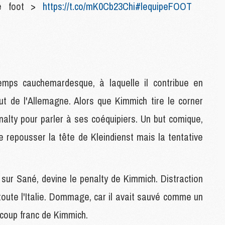
ive foot >
https://t.co/mK0Cb23Chi
#lequipeFOOT
M
M
C
M
M
mps cauchemardesque, à laquelle il contribue en
C
ut de l'Allemagne. Alors que Kimmich tire le corner
M
M
enalty pour parler à ses coéquipiers. Un but comique,
M
M
 de repousser la tête de Kleindienst mais la tentative
M
sur Sané, devine le penalty de Kimmich. Distraction
M
C
 toute l'Italie. Dommage, car il avait sauvé comme un
C
M
 coup franc de Kimmich.