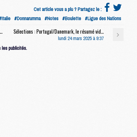
Cet article vous a plu ? Partagez le :
S
#Italie
#Donnarumma
#Notes
#Boulette
#Ligue des Nations
M
C
ns : Espagne/Pays-Bas : le résumé video et les notes de Fabian Ruiz
Sélections : Portugal/Danemark, le résumé video et les notes de Mendes, Vitinha et Ramos
M
lundi 24 mars 2025 à 9:37
C
M
les publicités.
M
M
M
M
M
M
M
M
M