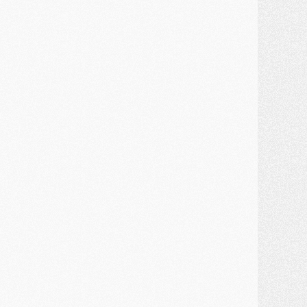
JEUDI 30 JUILLET
élections
- Ancelotti fait le ménage au Brésil mais veut garder Marquinhos
ercato
- Le statu quo du milieu du PSG se précise
lub
- Le PSG plutôt que la FIFA pour Al-Khelaïfi, poussé par l'UEFA ?
ercato
- Le PSG presserait Ferran Torres de se décider, deux pistes de secours
lub
- Déguisements, shopping, double scouting, Luis Campos dévoile ses méthodes
ercato
- Kroupi retiré du mercato
ercato
- Enfin une avancée dans le transfert d'Akliouche
MERCREDI 29 JUILLET
ercato
- Ferran Torres priorité du PSG, mais ouvert à tout
ercato
- Première offre de Liverpool en approche pour Barcola
ercato
- Le montant du transfert de Kolo Muani se précise, la formule aussi
ercato
- Kolo Muani attendu en Italie, son transfert débloqué
ercato
- Monaco a encore repoussé une offre du PSG pour Akliouche
ercato
- Liverpool presque d'accord avec Barcola, le PSG pas du tout
ercato
- Moment décisif pour le transfert de Kolo Muani
MARDI 28 JUILLET
ercato
- Des intermédiaires ont tenté de relancer Diomande au PSG