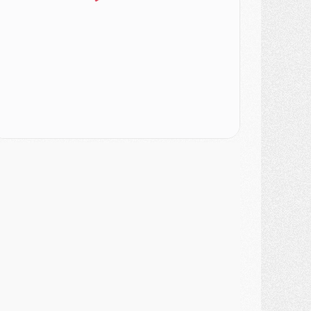
odcast
- Podcast CulturePSG : Akliouche présenté par un fan de Monaco
lub
- Le PSG dévoile sa première collection d'entraînement pour 2026/2027
iscipline
- Un arbitre inattendu, mais porte-bonheur pour Lens/PSG
atch
- Majorque/PSG, sur quelle chaine et à quelle heure regarder le match ?
ercato
- Le plan du PSG pour Suzuki et Chevalier se précise
ercato
- L'Ajax refuse la première offre du PSG pour Godts
ercato
- Le PSG veut accélérer, Ferran Torres temporise
ercato
- Liverpool encore très loin du compte pour Barcola
LUNDI 03 AOÛT
atch
- Podcast CulturePSG : Mercato (Godts, Suzuki, Akliouche, Barcola, etc)
ercato
- L'Ajax attend bien plus de 45M pour Mika Godts
lub
- Quatre retours importants dans le groupe du PSG, et un plus discret
ercato
- Ayari file en Ligue 2
lub
- Le PSG s'associe avec un géant de la tech
ercato
- Vu d'Italie, le transfert de Suzuki au PSG est bien engagé
ercato
- Ferran Torres ne serait pas à vendre, mais...
urope
- Gros coup dur pour Aston Villa avant de croiser le PSG
DIMANCHE 02 AOÛT
ercato
- Le transfert de Kolo Muani à la Juventus est officiel