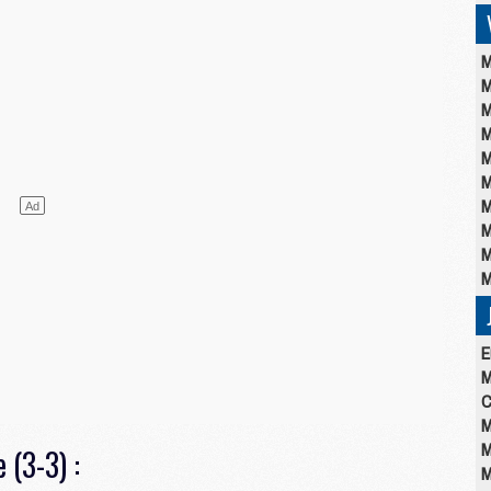
M
M
M
M
M
M
M
M
M
M
E
M
C
M
M
 (3-3) :
M