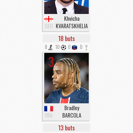
Mercato
- Le PSG avance sur la piste Suzuki
Khvicha
GEO
KVARATSKHELIA
18 buts
8
10
0
0
3
Bradley
FRA
BARCOLA
13 buts