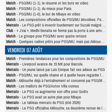
Match
- PSG/MU (1-1), le résumé et les buts en video
Match
- PSG/MU (1-1), du mieux pour Paris
Match
- PSG/MU (1-0), le but de Mbaye en video
Match
- Les compositions officielles de PSG/MU dévoilées, Pacho titulaire
Mercato
- Le PSG prêt à investir lourdement sur Suzuki malgré Safonov et Chevalier
Club
- « J’irai », Medhi Benatia ne ferme pas la porte à une arrivée au PSG
Match
- Le groupe pour PSG/MU avec quatre retours
Match
- Quelques cadres prêts pour PSG/MU, mais pas Akliouche ?
VENDREDI 07 AOÛT
Match
- Premières tendances pour les compositions de PSG/MU
Mercato
- Liverpool avance de 15 M€ pour Barcola
Mercato
- Un jeune lancé par Luis Enrique fait ses adieux au PSG
Match
- PSG/MU, sur quelle chaine et à quelle heure regarder le match ?
Match
- Akliouche déjà à l'entraînement et concerné par PSG/MU ?
Match
- Les maillots de PSG/Aston Villa connus
Mercato
- Le PSG va augmenter son offre pour Godts
Mercato
- Le PSG avait un autre plan pour Mbaye
Mercato
- Le tableau mercato du PSG (été 2026)
Mercato
- Le PSG officialise Akliouche, sa deuxième recrue de l’été