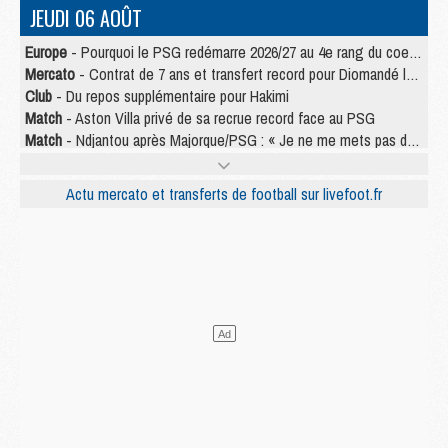
JEUDI 06 AOÛT
Europe
- Pourquoi le PSG redémarre 2026/27 au 4e rang du coefficient UEFA
Mercato
- Contrat de 7 ans et transfert record pour Diomandé loin du PSG
Club
- Du repos supplémentaire pour Hakimi
Match
- Aston Villa privé de sa recrue record face au PSG
Match
- Ndjantou après Majorque/PSG : « Je ne me mets pas de plafond »
Mercato
- La deuxième recrue du PSG arrive
Mercato
- Ferran Torres aurait enfin tranché entre le PSG et le Barça
Actu mercato et transferts de football sur livefoot.fr
Match
- Rafel Pol « touché » par l'hommage reçu avant Majorque/PSG
Match
- Majorque/PSG (3-0), les performances individuelles
Match
- Luis Enrique : « On attend le retour de nos internationaux »
MERCREDI 05 AOÛT
Match
- Majorque/PSG (3-0), le résumé et les buts en video
Match
- Majorque/PSG (3-0), reprise compliquée pour Paris
Match
- Les compositions officielles de Majorque/PSG avec Kvara et de nombreux jeunes
Club
- Casquettes, maillots de bain, padel, le PSG lance sa collection été
Match
- Un des nouveaux maillots pour Majorque/PSG
Mercato
- Le PSG prépare une nouvelle offre pour Suzuki