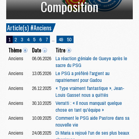
Composition
Article(s) #Anciens
1
2
3
4
5
6
7
...
49
50
Thème
Date
Titre
Anciens
06.06.2026
La réaction géniale de Gueye après le
sacre du PSG
Anciens
13.05.2026
Le PSG a préféré l'argent au
rapatriement pour Gadou
Anciens
26.12.2025
« Type vraiment fantastique », Jean-
Louis Gasset nous a quittés
Anciens
30.10.2025
Verratti : « Il nous manquait quelque
chose en tant qu'équipe »
Anciens
10.09.2025
Comment le PSG aide Pastore dans sa
nouvelle vie
Anciens
24.08.2025
Di Maria a rejoué l'un de ses plus beaux