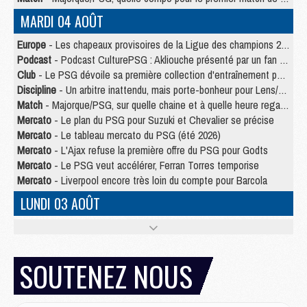
MARDI 04 AOÛT
Europe
- Les chapeaux provisoires de la Ligue des champions 2026/27
Podcast
- Podcast CulturePSG : Akliouche présenté par un fan de Monaco
Club
- Le PSG dévoile sa première collection d'entraînement pour 2026/2027
Discipline
- Un arbitre inattendu, mais porte-bonheur pour Lens/PSG
Match
- Majorque/PSG, sur quelle chaine et à quelle heure regarder le match ?
Mercato
- Le plan du PSG pour Suzuki et Chevalier se précise
Mercato
- Le tableau mercato du PSG (été 2026)
Mercato
- L'Ajax refuse la première offre du PSG pour Godts
Mercato
- Le PSG veut accélérer, Ferran Torres temporise
Mercato
- Liverpool encore très loin du compte pour Barcola
LUNDI 03 AOÛT
Match
- Podcast CulturePSG : Mercato (Godts, Suzuki, Akliouche, Barcola, etc)
Mercato
- L'Ajax attend bien plus de 45M pour Mika Godts
Club
- Quatre retours importants dans le groupe du PSG, et un plus discret
SOUTENEZ NOUS
Mercato
- Ayari file en Ligue 2
Club
- Le PSG s'associe avec un géant de la tech
Mercato
- Vu d'Italie, le transfert de Suzuki au PSG est bien engagé