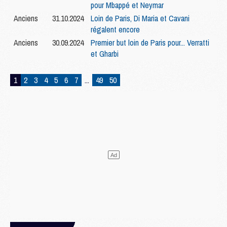
pour Mbappé et Neymar
Anciens
31.10.2024
Loin de Paris, Di Maria et Cavani
régalent encore
Anciens
30.09.2024
Premier but loin de Paris pour... Verratti
et Gharbi
1
2
3
4
5
6
7
...
49
50