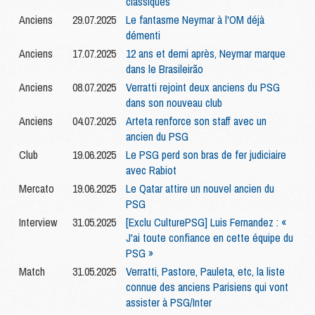
classiques
Anciens
29.07.2025
Le fantasme Neymar à l'OM déjà
démenti
Anciens
17.07.2025
12 ans et demi après, Neymar marque
dans le Brasileirão
Anciens
08.07.2025
Verratti rejoint deux anciens du PSG
dans son nouveau club
Anciens
04.07.2025
Arteta renforce son staff avec un
ancien du PSG
Club
19.06.2025
Le PSG perd son bras de fer judiciaire
avec Rabiot
Mercato
19.06.2025
Le Qatar attire un nouvel ancien du
PSG
Interview
31.05.2025
[Exclu CulturePSG] Luis Fernandez : «
J'ai toute confiance en cette équipe du
PSG »
Match
31.05.2025
Verratti, Pastore, Pauleta, etc, la liste
connue des anciens Parisiens qui vont
assister à PSG/Inter