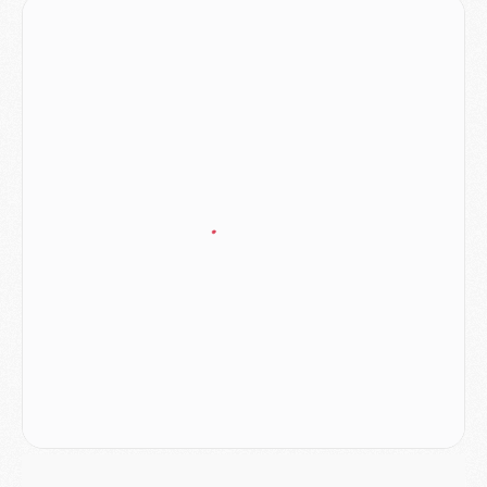
Mercato
- Ferran Torres ne serait pas à vendre, mais...
Europe
- Gros coup dur pour Aston Villa avant de croiser le PSG
DIMANCHE 02 AOÛT
Mercato
- Le transfert de Kolo Muani à la Juventus est officiel
Mercato
- [MAJ] Le PSG a fait une grosse offre à Parme pour Suzuki
Mercato
- Le PSG a envoyé une première offre pour Mika Godts
Club
- Après Pacho, d'autres retours en vue
Mercato
- Changement de dernière minute pour Kolo Muani
SAMEDI 01 AOÛT
Mercato
- L'agent de Mika Godts confirme un accord avec le PSG
Club
- Quels numéros de maillot pour Akliouche et Digne au PSG ?
Match
- Un hommage prévu lors de Brest/PSG
Mercato
- Le PSG et le Barça ont rendez-vous pour Ferran Torres
Mercato
- Guéla Doué dans les listes du PSG
Mercato
- Le transfert de Mika Godts au PSG en bonne voie
VENDREDI 31 JUILLET
Match
- Un diffuseur annoncé pour les deux premiers matchs amicaux du PSG