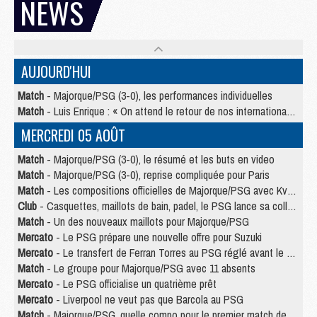
NEWS
AUJOURD'HUI
Match
- Majorque/PSG (3-0), les performances individuelles
Match
- Luis Enrique : « On attend le retour de nos internationaux »
MERCREDI 05 AOÛT
Match
- Majorque/PSG (3-0), le résumé et les buts en video
Match
- Majorque/PSG (3-0), reprise compliquée pour Paris
Match
- Les compositions officielles de Majorque/PSG avec Kvara et de nombreux jeunes
Club
- Casquettes, maillots de bain, padel, le PSG lance sa collection été
Match
- Un des nouveaux maillots pour Majorque/PSG
Mercato
- Le PSG prépare une nouvelle offre pour Suzuki
Mercato
- Le transfert de Ferran Torres au PSG réglé avant le 12 août ?
Match
- Le groupe pour Majorque/PSG avec 11 absents
Mercato
- Le PSG officialise un quatrième prêt
Mercato
- Liverpool ne veut pas que Barcola au PSG
Match
- Majorque/PSG, quelle compo pour le premier match de la saison 2026/27 ?