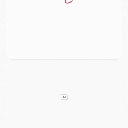
Mercato
- [MAJ] Le PSG a fait une grosse offre à Parme pour Suzuki
Mercato
- Le PSG a envoyé une première offre pour Mika Godts
Club
- Après Pacho, d'autres retours en vue
Mercato
- Changement de dernière minute pour Kolo Muani
SAMEDI 01 AOÛT
Mercato
- L'agent de Mika Godts confirme un accord avec le PSG
Club
- Quels numéros de maillot pour Akliouche et Digne au PSG ?
Match
- Un hommage prévu lors de Brest/PSG
Mercato
- Le PSG et le Barça ont rendez-vous pour Ferran Torres
Mercato
- Guéla Doué dans les listes du PSG
Mercato
- Le transfert de Mika Godts au PSG en bonne voie
VENDREDI 31 JUILLET
Match
- Un diffuseur annoncé pour les deux premiers matchs amicaux du PSG
Mercato
- Le transfert d'Akliouche au PSG bouclé, le montant se précise
Club
- Un retour majeur dans le groupe du PSG
Club
- [MAJ] Ndjantou et deux jeunes du PSG annoncés dans un tournoi U21
Mercato
- L'étonnante piste Suzuki confirmée et onéreuse
JEUDI 30 JUILLET