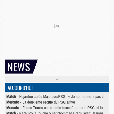
NEWS
AUJOURD'HUI
Match
- Ndjantou après Majorque/PSG : « Je ne me mets pas de plafond »
Mercato
- La deuxième recrue du PSG arrive
Mercato
- Ferran Torres aurait enfin tranché entre le PSG et le Barça
Match
- Rafel Pol « touché » par l'hommage reçu avant Majorque/PSG