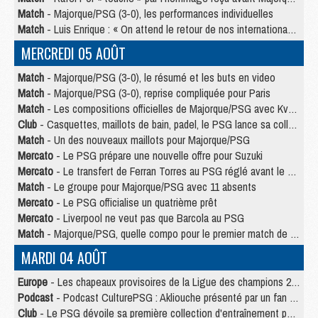
Match
- Majorque/PSG (3-0), les performances individuelles
Match
- Luis Enrique : « On attend le retour de nos internationaux »
MERCREDI 05 AOÛT
Match
- Majorque/PSG (3-0), le résumé et les buts en video
Match
- Majorque/PSG (3-0), reprise compliquée pour Paris
Match
- Les compositions officielles de Majorque/PSG avec Kvara et de nombreux jeunes
Club
- Casquettes, maillots de bain, padel, le PSG lance sa collection été
Match
- Un des nouveaux maillots pour Majorque/PSG
Mercato
- Le PSG prépare une nouvelle offre pour Suzuki
Mercato
- Le transfert de Ferran Torres au PSG réglé avant le 12 août ?
Match
- Le groupe pour Majorque/PSG avec 11 absents
Mercato
- Le PSG officialise un quatrième prêt
Mercato
- Liverpool ne veut pas que Barcola au PSG
Match
- Majorque/PSG, quelle compo pour le premier match de la saison 2026/27 ?
MARDI 04 AOÛT
Europe
- Les chapeaux provisoires de la Ligue des champions 2026/27
Podcast
- Podcast CulturePSG : Akliouche présenté par un fan de Monaco
Club
- Le PSG dévoile sa première collection d'entraînement pour 2026/2027