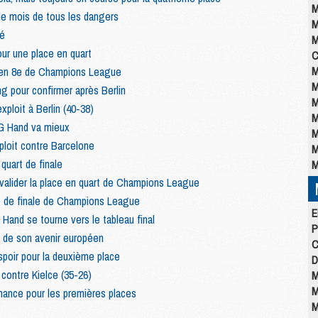
M
le mois de tous les dangers
M
é
M
r une place en quart
C
M
en 8e de Champions League
M
g pour confirmer après Berlin
M
ploit à Berlin (40-38)
M
SG Hand va mieux
M
ploit contre Barcelone
M
quart de finale
M
valider la place en quart de Champions League
 de finale de Champions League
E
and se tourne vers le tableau final
P
 de son avenir européen
C
poir pour la deuxième place
D
contre Kielce (35-26)
M
M
hance pour les premières places
M