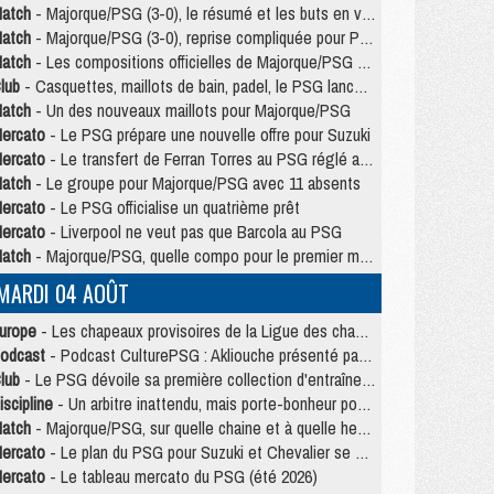
atch
- Majorque/PSG (3-0), le résumé et les buts en video
atch
- Majorque/PSG (3-0), reprise compliquée pour Paris
atch
- Les compositions officielles de Majorque/PSG avec Kvara et de nombreux jeunes
lub
- Casquettes, maillots de bain, padel, le PSG lance sa collection été
atch
- Un des nouveaux maillots pour Majorque/PSG
ercato
- Le PSG prépare une nouvelle offre pour Suzuki
ercato
- Le transfert de Ferran Torres au PSG réglé avant le 12 août ?
atch
- Le groupe pour Majorque/PSG avec 11 absents
ercato
- Le PSG officialise un quatrième prêt
ercato
- Liverpool ne veut pas que Barcola au PSG
atch
- Majorque/PSG, quelle compo pour le premier match de la saison 2026/27 ?
MARDI 04 AOÛT
urope
- Les chapeaux provisoires de la Ligue des champions 2026/27
odcast
- Podcast CulturePSG : Akliouche présenté par un fan de Monaco
lub
- Le PSG dévoile sa première collection d'entraînement pour 2026/2027
iscipline
- Un arbitre inattendu, mais porte-bonheur pour Lens/PSG
atch
- Majorque/PSG, sur quelle chaine et à quelle heure regarder le match ?
ercato
- Le plan du PSG pour Suzuki et Chevalier se précise
ercato
- Le tableau mercato du PSG (été 2026)