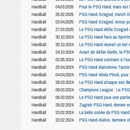
Handball
04.03.2026
Pour le PSG Hand, mars est 
Handball
26.02.2026
PSG Hand-Szeged, match cl
Handball
03.04.2025
PSG Hand-Szeged, retour pou
Handball
27.03.2025
Le PSG Hand défie Szeged 
Handball
30.10.2024
Le PSG Hand face au Sportin
Handball
25.10.2024
Le PSG Hand réussit un bel ex
Handball
24.10.2024
Avant de défier Berlin, le P
Handball
02.05.2024
Le PSG Hand contraint à l'ex
Handball
25.04.2024
PSG Hand-Barcelone, l'autre 
Handball
04.04.2024
PSG Hand-Wisla Plock, pour 
Handball
28.03.2024
Le PSG Hand attaque ses 8e
Handball
08.03.2024
Champions League : Le PSG H
Handball
06.03.2024
Le PSG Hand joue une partie
Handball
29.02.2024
Zagreb-PSG Hand, dernier es
Handball
23.02.2024
La belle soirée du PSG Hand 
Handball
22.02.2024
PSG Hand-Kielce, dernière c