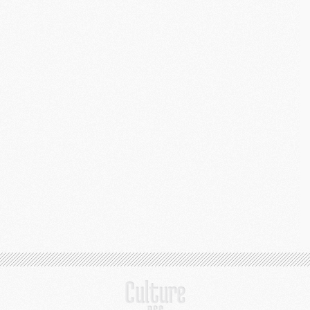
M
C
M
M
M
M
M
M
M
M
M
M
C
M
M
F
C