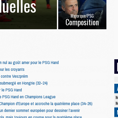
duelles
Majorque/PSG
Composition
n nul au goût amer pour le PSG Hand
ur les croyants
t contre Veszprém
submergé en Hongrie (32–24)
r le PSG Hand
r le PSG Hand en Champions League
M
M
Champion d'Europe et accroche la quatrième place (34–26)
 dernier sommet européen pour dessiner l’avenir
a, mais toujours en course pour la quatrième place