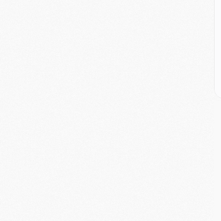
M
C
M
M
M
M
M
M
C
C
M
S
M
C