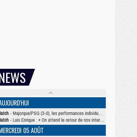
NEWS
AUJOURD'HUI
atch
- Majorque/PSG (3-0), les performances individuelles
atch
- Luis Enrique : « On attend le retour de nos internationaux »
MERCREDI 05 AOÛT