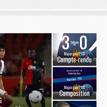
Majorque/PSG
Compte-rendu
Majorque/PSG
Composition
G