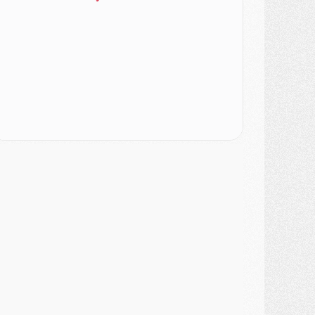
SAMEDI 01 AOÛT
ercato
- L'agent de Mika Godts confirme un accord avec le PSG
lub
- Quels numéros de maillot pour Akliouche et Digne au PSG ?
atch
- Un hommage prévu lors de Brest/PSG
ercato
- Le PSG et le Barça ont rendez-vous pour Ferran Torres
ercato
- Guéla Doué dans les listes du PSG
ercato
- Le transfert de Mika Godts au PSG en bonne voie
VENDREDI 31 JUILLET
atch
- Un diffuseur annoncé pour les deux premiers matchs amicaux du PSG
ercato
- Le transfert d'Akliouche au PSG bouclé, le montant se précise
lub
- Un retour majeur dans le groupe du PSG
lub
- [MAJ] Ndjantou et deux jeunes du PSG annoncés dans un tournoi U21
ercato
- L'étonnante piste Suzuki confirmée et onéreuse
JEUDI 30 JUILLET
élections
- Ancelotti fait le ménage au Brésil mais veut garder Marquinhos
ercato
- Le statu quo du milieu du PSG se précise
lub
- Le PSG plutôt que la FIFA pour Al-Khelaïfi, poussé par l'UEFA ?