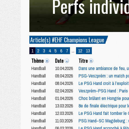
Perfs indivi
Article(s) #EHF Champions League
1
2
3
4
5
6
7
...
12
13
Thème
Date
Titre
Handball
10.04.2026
Dans une ambiance de feu, u
Handball
09.04.2026
PSG-Veszprém : un match po
Handball
08.04.2026
Le PSG Hand croit à l’exploi
Handball
02.04.2026
Veszprém–PSG Hand : Paris 
Handball
01.04.2026
Choc brûlant en Hongrie pou
Handball
13.03.2026
8e de finale électrique pou
Handball
12.03.2026
Le PSG Hand fait tomber le 
Handball
11.03.2026
PSG Hand–SC Magdeburg : un
Handball
06.03.2026
Le PSG Hand accroché à Bitol