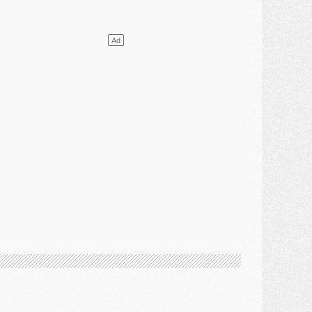
ercato
- Le PSG presserait Ferran Torres de se décider, deux pistes de secours
lub
- Déguisements, shopping, double scouting, Luis Campos dévoile ses méthodes
ercato
- Kroupi retiré du mercato
ercato
- Enfin une avancée dans le transfert d'Akliouche
MERCREDI 29 JUILLET
ercato
- Ferran Torres priorité du PSG, mais ouvert à tout
ercato
- Première offre de Liverpool en approche pour Barcola
ercato
- Le montant du transfert de Kolo Muani se précise, la formule aussi
ercato
- Kolo Muani attendu en Italie, son transfert débloqué
ercato
- Monaco a encore repoussé une offre du PSG pour Akliouche
ercato
- Liverpool presque d'accord avec Barcola, le PSG pas du tout
ercato
- Moment décisif pour le transfert de Kolo Muani
MARDI 28 JUILLET
ercato
- Des intermédiaires ont tenté de relancer Diomande au PSG
lub
- Au moins neuf jeunes conviés à l'entraînement des pros
ercato
- Une partie du communiqué du PSG sur Diomande expliquée
ercato
- Barcola futur plus gros transfert de l'été ?
ormation
- Retour sur la saison des U17 du PSG en 7 chiffres clés
lub
- Le PSG connaît ses premiers matches de septembre