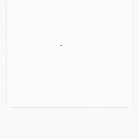
DIMANCHE 02 AOÛT
Mercato
- Le transfert de Kolo Muani à la Juventus est officiel
Mercato
- [MAJ] Le PSG a fait une grosse offre à Parme pour Suzuki
Mercato
- Le PSG a envoyé une première offre pour Mika Godts
Club
- Après Pacho, d'autres retours en vue
Mercato
- Changement de dernière minute pour Kolo Muani
SAMEDI 01 AOÛT
Mercato
- L'agent de Mika Godts confirme un accord avec le PSG
Club
- Quels numéros de maillot pour Akliouche et Digne au PSG ?
Match
- Un hommage prévu lors de Brest/PSG
Mercato
- Le PSG et le Barça ont rendez-vous pour Ferran Torres
Mercato
- Guéla Doué dans les listes du PSG
Mercato
- Le transfert de Mika Godts au PSG en bonne voie
VENDREDI 31 JUILLET
Match
- Un diffuseur annoncé pour les deux premiers matchs amicaux du PSG
Mercato
- Le transfert d'Akliouche au PSG bouclé, le montant se précise
Club
- Un retour majeur dans le groupe du PSG