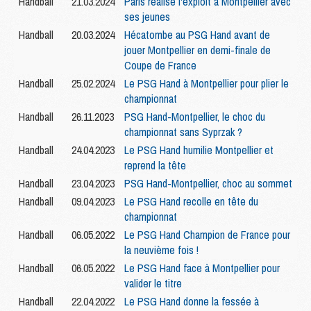
Handball
21.03.2024
Paris réalise l'exploit à Montpellier avec
ses jeunes
Handball
20.03.2024
Hécatombe au PSG Hand avant de
jouer Montpellier en demi-finale de
Coupe de France
Handball
25.02.2024
Le PSG Hand à Montpellier pour plier le
championnat
Handball
26.11.2023
PSG Hand-Montpellier, le choc du
championnat sans Syprzak ?
Handball
24.04.2023
Le PSG Hand humilie Montpellier et
reprend la tête
Handball
23.04.2023
PSG Hand-Montpellier, choc au sommet
Handball
09.04.2023
Le PSG Hand recolle en tête du
championnat
Handball
06.05.2022
Le PSG Hand Champion de France pour
la neuvième fois !
Handball
06.05.2022
Le PSG Hand face à Montpellier pour
valider le titre
Handball
22.04.2022
Le PSG Hand donne la fessée à