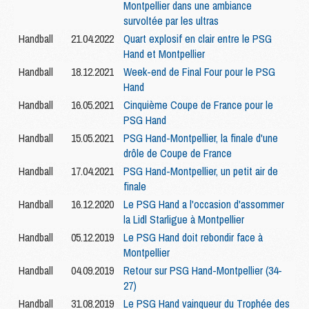
Montpellier dans une ambiance
survoltée par les ultras
Handball
21.04.2022
Quart explosif en clair entre le PSG
Hand et Montpellier
Handball
18.12.2021
Week-end de Final Four pour le PSG
Hand
Handball
16.05.2021
Cinquième Coupe de France pour le
PSG Hand
Handball
15.05.2021
PSG Hand-Montpellier, la finale d'une
drôle de Coupe de France
Handball
17.04.2021
PSG Hand-Montpellier, un petit air de
finale
Handball
16.12.2020
Le PSG Hand a l'occasion d'assommer
la Lidl Starligue à Montpellier
Handball
05.12.2019
Le PSG Hand doit rebondir face à
Montpellier
Handball
04.09.2019
Retour sur PSG Hand-Montpellier (34-
27)
Handball
31.08.2019
Le PSG Hand vainqueur du Trophée des