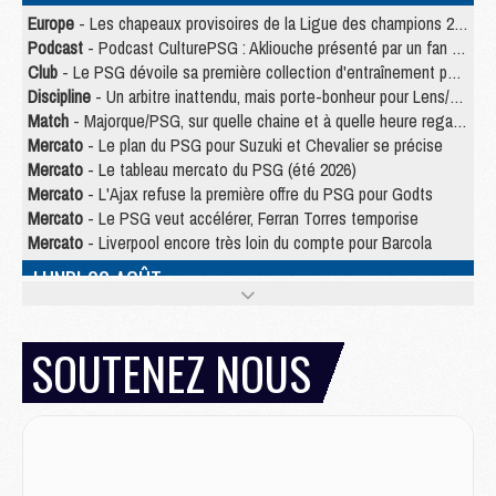
Europe
- Les chapeaux provisoires de la Ligue des champions 2026/27
Podcast
- Podcast CulturePSG : Akliouche présenté par un fan de Monaco
Club
- Le PSG dévoile sa première collection d'entraînement pour 2026/2027
Discipline
- Un arbitre inattendu, mais porte-bonheur pour Lens/PSG
Match
- Majorque/PSG, sur quelle chaine et à quelle heure regarder le match ?
Mercato
- Le plan du PSG pour Suzuki et Chevalier se précise
Mercato
- Le tableau mercato du PSG (été 2026)
Mercato
- L'Ajax refuse la première offre du PSG pour Godts
Mercato
- Le PSG veut accélérer, Ferran Torres temporise
Mercato
- Liverpool encore très loin du compte pour Barcola
LUNDI 03 AOÛT
Match
- Podcast CulturePSG : Mercato (Godts, Suzuki, Akliouche, Barcola, etc)
Mercato
- L'Ajax attend bien plus de 45M pour Mika Godts
SOUTENEZ NOUS
Club
- Quatre retours importants dans le groupe du PSG, et un plus discret
Mercato
- Ayari file en Ligue 2
Club
- Le PSG s'associe avec un géant de la tech
Mercato
- Vu d'Italie, le transfert de Suzuki au PSG est bien engagé
Mercato
- Ferran Torres ne serait pas à vendre, mais...
Europe
- Gros coup dur pour Aston Villa avant de croiser le PSG