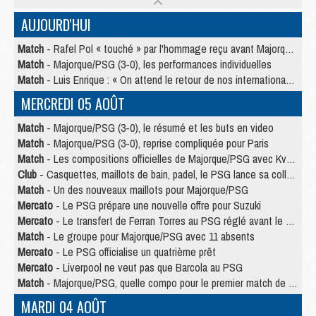
AUJOURD'HUI
Match
- Rafel Pol « touché » par l'hommage reçu avant Majorque/PSG
Match
- Majorque/PSG (3-0), les performances individuelles
Match
- Luis Enrique : « On attend le retour de nos internationaux »
MERCREDI 05 AOÛT
Match
- Majorque/PSG (3-0), le résumé et les buts en video
Match
- Majorque/PSG (3-0), reprise compliquée pour Paris
Match
- Les compositions officielles de Majorque/PSG avec Kvara et de nombreux jeunes
Club
- Casquettes, maillots de bain, padel, le PSG lance sa collection été
Match
- Un des nouveaux maillots pour Majorque/PSG
Mercato
- Le PSG prépare une nouvelle offre pour Suzuki
Mercato
- Le transfert de Ferran Torres au PSG réglé avant le 12 août ?
Match
- Le groupe pour Majorque/PSG avec 11 absents
Mercato
- Le PSG officialise un quatrième prêt
Mercato
- Liverpool ne veut pas que Barcola au PSG
Match
- Majorque/PSG, quelle compo pour le premier match de la saison 2026/27 ?
MARDI 04 AOÛT