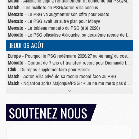
Match
- Akliouche déjà à l'entraînement et concerné par PSG/MU ?
Match
- Les maillots de PSG/Aston Villa connus
Mercato
- Le PSG va augmenter son offre pour Godts
Mercato
- Le PSG avait un autre plan pour Mbaye
Mercato
- Le tableau mercato du PSG (été 2026)
Mercato
- Le PSG officialise Akliouche, sa deuxième recrue de l’été
JEUDI 06 AOÛT
Europe
- Pourquoi le PSG redémarre 2026/27 au 4e rang du coefficient UEFA
Mercato
- Contrat de 7 ans et transfert record pour Diomandé loin du PSG
Club
- Du repos supplémentaire pour Hakimi
Match
- Aston Villa privé de sa recrue record face au PSG
Match
- Ndjantou après Majorque/PSG : « Je ne me mets pas de plafond »
Mercato
- La deuxième recrue du PSG arrive
Mercato
- Ferran Torres aurait enfin tranché entre le PSG et le Barça
Match
- Rafel Pol « touché » par l'hommage reçu avant Majorque/PSG
SOUTENEZ NOUS
Match
- Majorque/PSG (3-0), les performances individuelles
Match
- Luis Enrique : « On attend le retour de nos internationaux »
MERCREDI 05 AOÛT
Match
- Majorque/PSG (3-0), le résumé et les buts en video