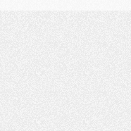
Mercato
- L'agent de Mika Godts confirme un accord avec le PSG
Club
- Quels numéros de maillot pour Akliouche et Digne au PSG ?
Match
- Un hommage prévu lors de Brest/PSG
Mercato
- Le PSG et le Barça ont rendez-vous pour Ferran Torres
Mercato
- Guéla Doué dans les listes du PSG
Mercato
- Le transfert de Mika Godts au PSG en bonne voie
VENDREDI 31 JUILLET
Match
- Un diffuseur annoncé pour les deux premiers matchs amicaux du PSG
Mercato
- Le transfert d'Akliouche au PSG bouclé, le montant se précise
Club
- Un retour majeur dans le groupe du PSG
Club
- [MAJ] Ndjantou et deux jeunes du PSG annoncés dans un tournoi U21
Mercato
- L'étonnante piste Suzuki confirmée et onéreuse
JEUDI 30 JUILLET
Sélections
- Ancelotti fait le ménage au Brésil mais veut garder Marquinhos
Mercato
- Le statu quo du milieu du PSG se précise
Club
- Le PSG plutôt que la FIFA pour Al-Khelaïfi, poussé par l'UEFA ?
Mercato
- Le PSG presserait Ferran Torres de se décider, deux pistes de secours
Club
- Déguisements, shopping, double scouting, Luis Campos dévoile ses méthodes