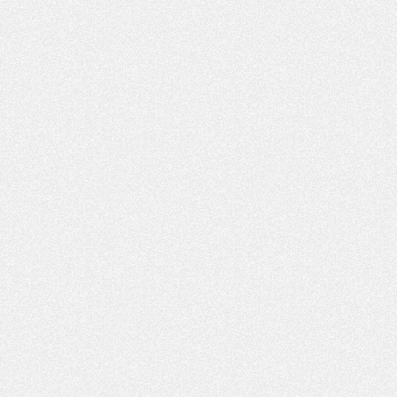
Mercato
- Kroupi retiré du mercato
Mercato
- Enfin une avancée dans le transfert d'Akliouche
MERCREDI 29 JUILLET
Mercato
- Ferran Torres priorité du PSG, mais ouvert à tout
Mercato
- Première offre de Liverpool en approche pour Barcola
Mercato
- Le montant du transfert de Kolo Muani se précise, la formule aussi
Mercato
- Kolo Muani attendu en Italie, son transfert débloqué
Mercato
- Monaco a encore repoussé une offre du PSG pour Akliouche
Mercato
- Liverpool presque d'accord avec Barcola, le PSG pas du tout
Mercato
- Moment décisif pour le transfert de Kolo Muani
MARDI 28 JUILLET
Mercato
- Des intermédiaires ont tenté de relancer Diomande au PSG
Club
- Au moins neuf jeunes conviés à l'entraînement des pros
Mercato
- Une partie du communiqué du PSG sur Diomande expliquée
Mercato
- Barcola futur plus gros transfert de l'été ?
Formation
- Retour sur la saison des U17 du PSG en 7 chiffres clés
Club
- Le PSG connaît ses premiers matches de septembre
Mercato
- Un troisième prêt bouclé par le PSG