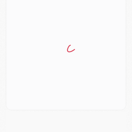
Match
- Majorque/PSG (3-0), reprise compliquée pour Paris
Match
- Les compositions officielles de Majorque/PSG avec Kvara et de nombreux jeunes
Club
- Casquettes, maillots de bain, padel, le PSG lance sa collection été
Match
- Un des nouveaux maillots pour Majorque/PSG
Mercato
- Le PSG prépare une nouvelle offre pour Suzuki
Mercato
- Le transfert de Ferran Torres au PSG réglé avant le 12 août ?
Match
- Le groupe pour Majorque/PSG avec 11 absents
Mercato
- Le PSG officialise un quatrième prêt
Mercato
- Liverpool ne veut pas que Barcola au PSG
Match
- Majorque/PSG, quelle compo pour le premier match de la saison 2026/27 ?
MARDI 04 AOÛT
Europe
- Les chapeaux provisoires de la Ligue des champions 2026/27
Podcast
- Podcast CulturePSG : Akliouche présenté par un fan de Monaco
Club
- Le PSG dévoile sa première collection d'entraînement pour 2026/2027
Discipline
- Un arbitre inattendu, mais porte-bonheur pour Lens/PSG
Match
- Majorque/PSG, sur quelle chaine et à quelle heure regarder le match ?
Mercato
- Le plan du PSG pour Suzuki et Chevalier se précise
Mercato
- L'Ajax refuse la première offre du PSG pour Godts
Mercato
- Le PSG veut accélérer, Ferran Torres temporise