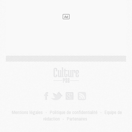
Mercato
- Liverpool encore très loin du compte pour Barcola
LUNDI 03 AOÛT
Match
- Podcast CulturePSG : Mercato (Godts, Suzuki, Akliouche, Barcola, etc)
Mercato
- L'Ajax attend bien plus de 45M pour Mika Godts
Club
- Quatre retours importants dans le groupe du PSG, et un plus discret
Mercato
- Ayari file en Ligue 2
Club
- Le PSG s'associe avec un géant de la tech
Mercato
- Vu d'Italie, le transfert de Suzuki au PSG est bien engagé
Mercato
- Ferran Torres ne serait pas à vendre, mais...
Europe
- Gros coup dur pour Aston Villa avant de croiser le PSG
DIMANCHE 02 AOÛT
Mercato
- Le transfert de Kolo Muani à la Juventus est officiel
Mercato
- [MAJ] Le PSG a fait une grosse offre à Parme pour Suzuki
Mercato
- Le PSG a envoyé une première offre pour Mika Godts
Club
- Après Pacho, d'autres retours en vue
Mentions légales
-
Politique de confidentialité
-
Équipe de
Mercato
- Changement de dernière minute pour Kolo Muani
rédaction
-
Partenaires
SAMEDI 01 AOÛT