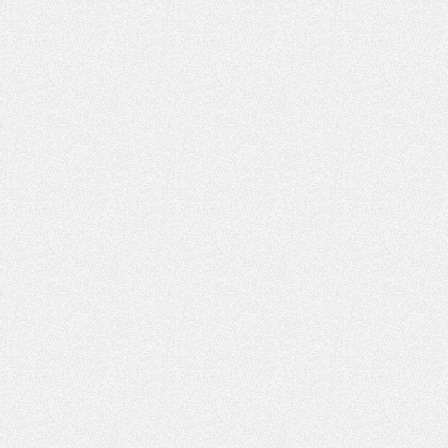
LUNDI 27 JUILLET
Podcast
- Podcast CulturePSG à 22h : Mercato (Barcola, Diomande, etc)
Mercato
- La prolongation de Dembélé au PSG dans la dernière ligne droite
Club
- Le PSG a fait sa reprise avec... 9 joueurs
Rés. sociaux
- Les Portugais du PSG réunis pendant leurs vacances
Mercato
- Le PSG avance sur la piste Suzuki