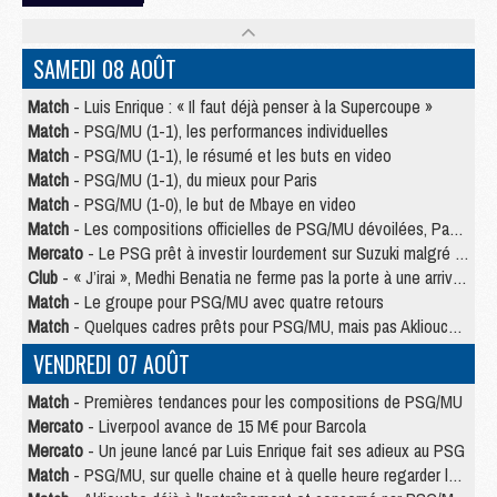
SAMEDI 08 AOÛT
Match
- Luis Enrique : « Il faut déjà penser à la Supercoupe »
Match
- PSG/MU (1-1), les performances individuelles
Match
- PSG/MU (1-1), le résumé et les buts en video
Match
- PSG/MU (1-1), du mieux pour Paris
Match
- PSG/MU (1-0), le but de Mbaye en video
Match
- Les compositions officielles de PSG/MU dévoilées, Pacho titulaire
Mercato
- Le PSG prêt à investir lourdement sur Suzuki malgré Safonov et Chevalier
Club
- « J’irai », Medhi Benatia ne ferme pas la porte à une arrivée au PSG
Match
- Le groupe pour PSG/MU avec quatre retours
Match
- Quelques cadres prêts pour PSG/MU, mais pas Akliouche ?
VENDREDI 07 AOÛT
Match
- Premières tendances pour les compositions de PSG/MU
Mercato
- Liverpool avance de 15 M€ pour Barcola
Mercato
- Un jeune lancé par Luis Enrique fait ses adieux au PSG
Match
- PSG/MU, sur quelle chaine et à quelle heure regarder le match ?