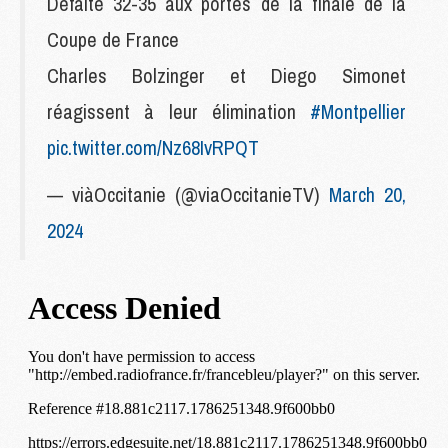
Défaite 32-35 aux portes de la finale de la
Coupe de France
Charles Bolzinger et Diego Simonet
réagissent à leur élimination
#Montpellier
pic.twitter.com/Nz68IvRPQT
— viàOccitanie (@viaOccitanieTV)
March 20,
2024