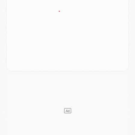
Mercato
- Ferran Torres ne serait pas à vendre, mais...
Europe
- Gros coup dur pour Aston Villa avant de croiser le PSG
DIMANCHE 02 AOÛT
Mercato
- Le transfert de Kolo Muani à la Juventus est officiel
Mercato
- [MAJ] Le PSG a fait une grosse offre à Parme pour Suzuki
Mercato
- Le PSG a envoyé une première offre pour Mika Godts
Club
- Après Pacho, d'autres retours en vue
Mercato
- Changement de dernière minute pour Kolo Muani
SAMEDI 01 AOÛT
Mercato
- L'agent de Mika Godts confirme un accord avec le PSG
Club
- Quels numéros de maillot pour Akliouche et Digne au PSG ?
Match
- Un hommage prévu lors de Brest/PSG
Mercato
- Le PSG et le Barça ont rendez-vous pour Ferran Torres
Mercato
- Guéla Doué dans les listes du PSG
Mercato
- Le transfert de Mika Godts au PSG en bonne voie
VENDREDI 31 JUILLET
Match
- Un diffuseur annoncé pour les deux premiers matchs amicaux du PSG