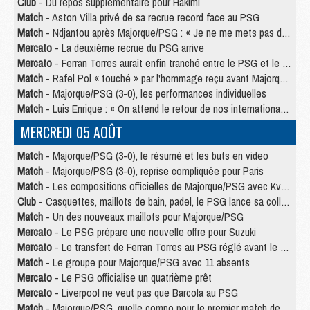
Club
- Du repos supplémentaire pour Hakimi
Match
- Aston Villa privé de sa recrue record face au PSG
Match
- Ndjantou après Majorque/PSG : « Je ne me mets pas de plafond »
Mercato
- La deuxième recrue du PSG arrive
Mercato
- Ferran Torres aurait enfin tranché entre le PSG et le Barça
Match
- Rafel Pol « touché » par l'hommage reçu avant Majorque/PSG
Match
- Majorque/PSG (3-0), les performances individuelles
Match
- Luis Enrique : « On attend le retour de nos internationaux »
MERCREDI 05 AOÛT
Match
- Majorque/PSG (3-0), le résumé et les buts en video
Match
- Majorque/PSG (3-0), reprise compliquée pour Paris
Match
- Les compositions officielles de Majorque/PSG avec Kvara et de nombreux jeunes
Club
- Casquettes, maillots de bain, padel, le PSG lance sa collection été
Match
- Un des nouveaux maillots pour Majorque/PSG
Mercato
- Le PSG prépare une nouvelle offre pour Suzuki
Mercato
- Le transfert de Ferran Torres au PSG réglé avant le 12 août ?
Match
- Le groupe pour Majorque/PSG avec 11 absents
Mercato
- Le PSG officialise un quatrième prêt
Mercato
- Liverpool ne veut pas que Barcola au PSG
Match
- Majorque/PSG, quelle compo pour le premier match de la saison 2026/27 ?