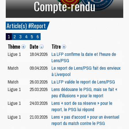
Compte-rendu
Article(s) #Report
1
2
3
4
5
6
Thème
Date
Titre
Ligue 1
18.04.2026
La LFP confirme la date et l'heure de
Lens/PSG
Match
09.04.2026
Le report de Lens/PSG fait des envieux
à Liverpool
Match
26.03.2026
La LFP valide le report de Lens/PSG
Ligue 1
25.03.2026
Lens dédouane le PSG, mais se fait «
peu d'illusions » pour le report
Ligue 1
24.03.2026
Lens « sort de sa réserve » pour le
report, le PSG lui répond
Ligue 1
21.03.2026
Lens « pas d'accord » pour un éventuel
report du match contre le PSG