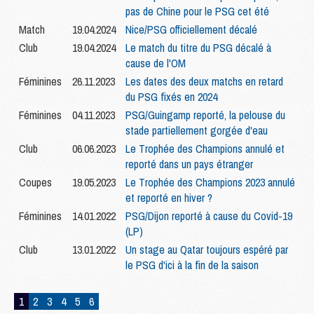
pas de Chine pour le PSG cet été
Match
19.04.2024
Nice/PSG officiellement décalé
Club
19.04.2024
Le match du titre du PSG décalé à
cause de l'OM
Féminines
26.11.2023
Les dates des deux matchs en retard
du PSG fixés en 2024
Féminines
04.11.2023
PSG/Guingamp reporté, la pelouse du
stade partiellement gorgée d'eau
Club
06.06.2023
Le Trophée des Champions annulé et
reporté dans un pays étranger
Coupes
19.05.2023
Le Trophée des Champions 2023 annulé
et reporté en hiver ?
Féminines
14.01.2022
PSG/Dijon reporté à cause du Covid-19
(LP)
Club
13.01.2022
Un stage au Qatar toujours espéré par
le PSG d'ici à la fin de la saison
1
2
3
4
5
6