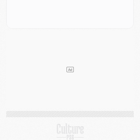
Mercato
- Le PSG et le Barça ont rendez-vous pour Ferran Torres
Mercato
- Guéla Doué dans les listes du PSG
Mercato
- Le transfert de Mika Godts au PSG en bonne voie
VENDREDI 31 JUILLET
Match
- Un diffuseur annoncé pour les deux premiers matchs amicaux du PSG
Mercato
- Le transfert d'Akliouche au PSG bouclé, le montant se précise
Club
- Un retour majeur dans le groupe du PSG
Club
- [MAJ] Ndjantou et deux jeunes du PSG annoncés dans un tournoi U21
Mercato
- L'étonnante piste Suzuki confirmée et onéreuse
JEUDI 30 JUILLET
Sélections
- Ancelotti fait le ménage au Brésil mais veut garder Marquinhos
Mercato
- Le statu quo du milieu du PSG se précise
Club
- Le PSG plutôt que la FIFA pour Al-Khelaïfi, poussé par l'UEFA ?
Mercato
- Le PSG presserait Ferran Torres de se décider, deux pistes de secours
Club
- Déguisements, shopping, double scouting, Luis Campos dévoile ses méthodes
Mercato
- Kroupi retiré du mercato
Mercato
- Enfin une avancée dans le transfert d'Akliouche
MERCREDI 29 JUILLET