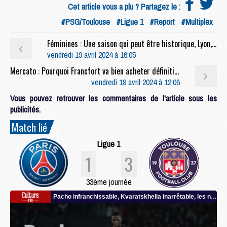
Cet article vous a plu ? Partagez le :
#PSG/Toulouse
#Ligue 1
#Report
#Multiplex
Féminines : Une saison qui peut être historique, Lyon, les blessées, les détails sur les grosses confrontations, la série d'invincibilité en cours, la conf' de Marie Katoto et Jocelyn Prêcheur avant OL/PSG
vendredi 19 avril 2024 à 16:05
Mercato : Pourquoi Francfort va bien acheter définitivement Ekitike
vendredi 19 avril 2024 à 12:06
Vous pouvez retrouver les commentaires de l'article sous les
publicités.
Match lié
Ligue 1
1
3
33ème journée