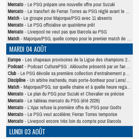
Mercato
- Le PSG prépare une nouvelle offre pour Suzuki
Mercato
- Le transfert de Ferran Torres au PSG réglé avant le 12 août ?
Match
- Le groupe pour Majorque/PSG avec 11 absents
Mercato
- Le PSG officialise un quatrième prêt
Mercato
- Liverpool ne veut pas que Barcola au PSG
Match
- Majorque/PSG, quelle compo pour le premier match de la saison 2026/27 ?
MARDI 04 AOÛT
Europe
- Les chapeaux provisoires de la Ligue des champions 2026/27
Podcast
- Podcast CulturePSG : Akliouche présenté par un fan de Monaco
Club
- Le PSG dévoile sa première collection d'entraînement pour 2026/2027
Discipline
- Un arbitre inattendu, mais porte-bonheur pour Lens/PSG
Match
- Majorque/PSG, sur quelle chaine et à quelle heure regarder le match ?
Mercato
- Le plan du PSG pour Suzuki et Chevalier se précise
Mercato
- Le tableau mercato du PSG (été 2026)
Mercato
- L'Ajax refuse la première offre du PSG pour Godts
Mercato
- Le PSG veut accélérer, Ferran Torres temporise
Mercato
- Liverpool encore très loin du compte pour Barcola
LUNDI 03 AOÛT