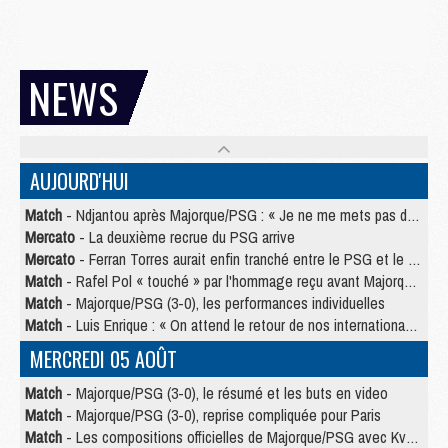
NEWS
AUJOURD'HUI
Match
- Ndjantou après Majorque/PSG : « Je ne me mets pas de plafond »
Mercato
- La deuxième recrue du PSG arrive
Mercato
- Ferran Torres aurait enfin tranché entre le PSG et le Barça
Match
- Rafel Pol « touché » par l'hommage reçu avant Majorque/PSG
Match
- Majorque/PSG (3-0), les performances individuelles
Match
- Luis Enrique : « On attend le retour de nos internationaux »
MERCREDI 05 AOÛT
Match
- Majorque/PSG (3-0), le résumé et les buts en video
Match
- Majorque/PSG (3-0), reprise compliquée pour Paris
Match
- Les compositions officielles de Majorque/PSG avec Kvara et de nombreux jeunes