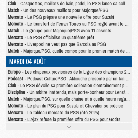
Club
- Casquettes, maillots de bain, padel, le PSG lance sa collection été
Match
- Un des nouveaux maillots pour Majorque/PSG
Mercato
- Le PSG prépare une nouvelle offre pour Suzuki
Mercato
- Le transfert de Ferran Torres au PSG réglé avant le 12 août ?
Match
- Le groupe pour Majorque/PSG avec 11 absents
Mercato
- Le PSG officialise un quatrième prêt
Mercato
- Liverpool ne veut pas que Barcola au PSG
Match
- Majorque/PSG, quelle compo pour le premier match de la saison 2026/27 ?
MARDI 04 AOÛT
Europe
- Les chapeaux provisoires de la Ligue des champions 2026/27
Podcast
- Podcast CulturePSG : Akliouche présenté par un fan de Monaco
Club
- Le PSG dévoile sa première collection d'entraînement pour 2026/2027
Discipline
- Un arbitre inattendu, mais porte-bonheur pour Lens/PSG
Match
- Majorque/PSG, sur quelle chaine et à quelle heure regarder le match ?
Mercato
- Le plan du PSG pour Suzuki et Chevalier se précise
Mercato
- Le tableau mercato du PSG (été 2026)
Mercato
- L'Ajax refuse la première offre du PSG pour Godts
Mercato
- Le PSG veut accélérer, Ferran Torres temporise
Mercato
- Liverpool encore très loin du compte pour Barcola