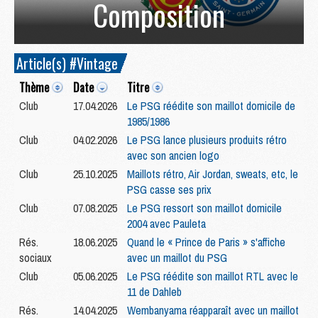
Composition
Article(s) #Vintage
Thème
Date
Titre
Club
17.04.2026
Le PSG réédite son maillot domicile de
1985/1986
Club
04.02.2026
Le PSG lance plusieurs produits rétro
avec son ancien logo
Club
25.10.2025
Maillots rétro, Air Jordan, sweats, etc, le
PSG casse ses prix
Club
07.08.2025
Le PSG ressort son maillot domicile
2004 avec Pauleta
Rés.
18.06.2025
Quand le « Prince de Paris » s'affiche
sociaux
avec un maillot du PSG
Club
05.06.2025
Le PSG réédite son maillot RTL avec le
11 de Dahleb
Rés.
14.04.2025
Wembanyama réapparaît avec un maillot