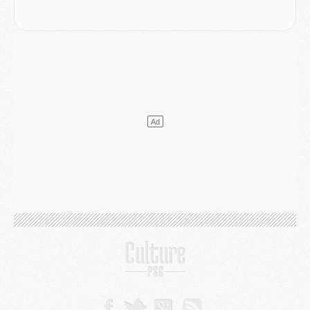
Club
- Quels numéros de maillot pour Akliouche et Digne au PSG ?
Match
- Un hommage prévu lors de Brest/PSG
Mercato
- Le PSG et le Barça ont rendez-vous pour Ferran Torres
Mercato
- Guéla Doué dans les listes du PSG
Mercato
- Le transfert de Mika Godts au PSG en bonne voie
VENDREDI 31 JUILLET
Match
- Un diffuseur annoncé pour les deux premiers matchs amicaux du PSG
Mercato
- Le transfert d'Akliouche au PSG bouclé, le montant se précise
Club
- Un retour majeur dans le groupe du PSG
Club
- [MAJ] Ndjantou et deux jeunes du PSG annoncés dans un tournoi U21
Mercato
- L'étonnante piste Suzuki confirmée et onéreuse
JEUDI 30 JUILLET
Sélections
- Ancelotti fait le ménage au Brésil mais veut garder Marquinhos
Mercato
- Le statu quo du milieu du PSG se précise
Club
- Le PSG plutôt que la FIFA pour Al-Khelaïfi, poussé par l'UEFA ?
Mercato
- Le PSG presserait Ferran Torres de se décider, deux pistes de secours
Club
- Déguisements, shopping, double scouting, Luis Campos dévoile ses méthodes
Mercato
- Kroupi retiré du mercato
Mercato
- Enfin une avancée dans le transfert d'Akliouche