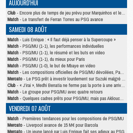
AUJOURD'HUI
Club
- Encore plus de temps de jeu prévu pour Marquinhos et les Portugais en Supercoupe
Match
- Le transfert de Ferran Torres au PSG avance
SAMEDI 08 AOÛT
Match
- Luis Enrique : « Il faut déjà penser à la Supercoupe »
Match
- PSG/MU (1-1), les performances individuelles
Match
- PSG/MU (1-1), le résumé et les buts en video
Match
- PSG/MU (1-1), du mieux pour Paris
Match
- PSG/MU (1-0), le but de Mbaye en video
Match
- Les compositions officielles de PSG/MU dévoilées, Pacho titulaire
Mercato
- Le PSG prêt à investir lourdement sur Suzuki malgré Safonov et Chevalier
Club
- « J’irai », Medhi Benatia ne ferme pas la porte à une arrivée au PSG
Match
- Le groupe pour PSG/MU avec quatre retours
Match
- Quelques cadres prêts pour PSG/MU, mais pas Akliouche ?
VENDREDI 07 AOÛT
Match
- Premières tendances pour les compositions de PSG/MU
Mercato
- Liverpool avance de 15 M€ pour Barcola
Mercato
- Un jeune lancé par Luis Enrique fait ses adieux au PSG