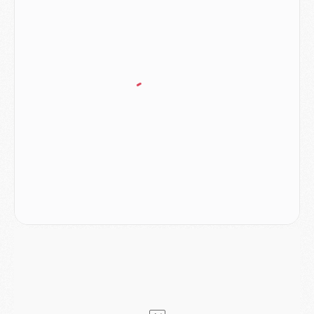
MERCREDI 05 AOÛT
Match
- Majorque/PSG (3-0), le résumé et les buts en video
Match
- Majorque/PSG (3-0), reprise compliquée pour Paris
Match
- Les compositions officielles de Majorque/PSG avec Kvara et de nombreux jeunes
Club
- Casquettes, maillots de bain, padel, le PSG lance sa collection été
Match
- Un des nouveaux maillots pour Majorque/PSG
Mercato
- Le PSG prépare une nouvelle offre pour Suzuki
Mercato
- Le transfert de Ferran Torres au PSG réglé avant le 12 août ?
Match
- Le groupe pour Majorque/PSG avec 11 absents
Mercato
- Le PSG officialise un quatrième prêt
Mercato
- Liverpool ne veut pas que Barcola au PSG
Match
- Majorque/PSG, quelle compo pour le premier match de la saison 2026/27 ?
MARDI 04 AOÛT
Europe
- Les chapeaux provisoires de la Ligue des champions 2026/27
Podcast
- Podcast CulturePSG : Akliouche présenté par un fan de Monaco
Club
- Le PSG dévoile sa première collection d'entraînement pour 2026/2027
Discipline
- Un arbitre inattendu, mais porte-bonheur pour Lens/PSG
Match
- Majorque/PSG, sur quelle chaine et à quelle heure regarder le match ?
Mercato
- Le plan du PSG pour Suzuki et Chevalier se précise