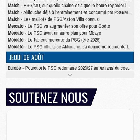
Match
- PSG/MU, sur quelle chaine et à quelle heure regarder le match ?
Match
- Akliouche déjà à l'entraînement et concerné par PSG/MU ?
Match
- Les maillots de PSG/Aston Villa connus
Mercato
- Le PSG va augmenter son offre pour Godts
Mercato
- Le PSG avait un autre plan pour Mbaye
Mercato
- Le tableau mercato du PSG (été 2026)
Mercato
- Le PSG officialise Akliouche, sa deuxième recrue de l’été
JEUDI 06 AOÛT
Europe
- Pourquoi le PSG redémarre 2026/27 au 4e rang du coefficient UEFA
Mercato
- Contrat de 7 ans et transfert record pour Diomandé loin du PSG
Club
- Du repos supplémentaire pour Hakimi
Match
- Aston Villa privé de sa recrue record face au PSG
SOUTENEZ NOUS
Match
- Ndjantou après Majorque/PSG : « Je ne me mets pas de plafond »
Mercato
- La deuxième recrue du PSG arrive
Mercato
- Ferran Torres aurait enfin tranché entre le PSG et le Barça
Match
- Rafel Pol « touché » par l'hommage reçu avant Majorque/PSG
Match
- Majorque/PSG (3-0), les performances individuelles
Match
- Luis Enrique : « On attend le retour de nos internationaux »