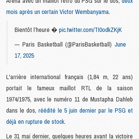
Arena avec un maillot rétro du PSG sur le dos,
deux
mois après un certain Victor Wembanyama
.
Bientôt l’heure �
pic.twitter.com/TI0odkZKjK
— Paris Basketball (@ParisBasketball)
June
17, 2025
L'arrière international français (1,84 m, 22 ans)
portait le fameux maillot RTL de la saison
1974/1975, avec le numéro 11 de Mustapha Dahleb
dans le dos,
réédité le 5 juin dernier par le PSG et
déjà en rupture de stock
.
Le 31 mai dernier, quelques heures avant la victoire