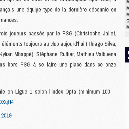
M
M
rançais une équipe-type de la dernière décennie en
M
rmances.
C
M
rois joueurs passés par le PSG (Christophe Jallet,
M
M
q éléments toujours au club aujourd'hui (Thiago Silva,
M
M
 Kylian Mbappé). Stéphane Ruffier, Mathieu Valbuena
M
ueurs hors PSG à se faire une place dans ce onze
M
E
nie en Ligue 1 selon l'index Opta (minimum 100
P
C
GOXqH4
D
M
 2019
M
M