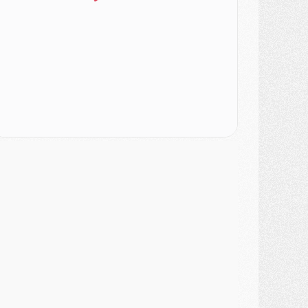
ercato
- Le PSG veut accélérer, Ferran Torres temporise
ercato
- Liverpool encore très loin du compte pour Barcola
LUNDI 03 AOÛT
atch
- Podcast CulturePSG : Mercato (Godts, Suzuki, Akliouche, Barcola, etc)
ercato
- L'Ajax attend bien plus de 45M pour Mika Godts
lub
- Quatre retours importants dans le groupe du PSG, et un plus discret
ercato
- Ayari file en Ligue 2
lub
- Le PSG s'associe avec un géant de la tech
ercato
- Vu d'Italie, le transfert de Suzuki au PSG est bien engagé
ercato
- Ferran Torres ne serait pas à vendre, mais...
urope
- Gros coup dur pour Aston Villa avant de croiser le PSG
DIMANCHE 02 AOÛT
ercato
- Le transfert de Kolo Muani à la Juventus est officiel
ercato
- [MAJ] Le PSG a fait une grosse offre à Parme pour Suzuki
ercato
- Le PSG a envoyé une première offre pour Mika Godts
lub
- Après Pacho, d'autres retours en vue
ercato
- Changement de dernière minute pour Kolo Muani
SAMEDI 01 AOÛT