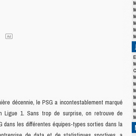
M
M
M
M
M
M
E
M
C
M
M
M
M
rnière décennie, le PSG a incontestablement marqué
M
M
 Ligue 1. Sans trop de surprise, on retrouve de
M
 dans les différentes équipes-types sorties dans la
entreprise de data et de statistiques sportives, a