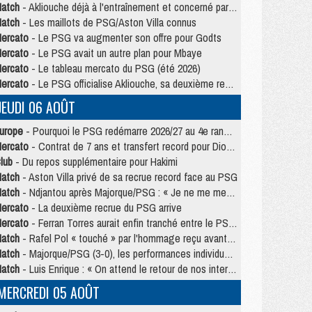
atch
- Akliouche déjà à l'entraînement et concerné par PSG/MU ?
atch
- Les maillots de PSG/Aston Villa connus
ercato
- Le PSG va augmenter son offre pour Godts
ercato
- Le PSG avait un autre plan pour Mbaye
ercato
- Le tableau mercato du PSG (été 2026)
ercato
- Le PSG officialise Akliouche, sa deuxième recrue de l’été
JEUDI 06 AOÛT
urope
- Pourquoi le PSG redémarre 2026/27 au 4e rang du coefficient UEFA
ercato
- Contrat de 7 ans et transfert record pour Diomandé loin du PSG
lub
- Du repos supplémentaire pour Hakimi
atch
- Aston Villa privé de sa recrue record face au PSG
atch
- Ndjantou après Majorque/PSG : « Je ne me mets pas de plafond »
ercato
- La deuxième recrue du PSG arrive
ercato
- Ferran Torres aurait enfin tranché entre le PSG et le Barça
atch
- Rafel Pol « touché » par l'hommage reçu avant Majorque/PSG
atch
- Majorque/PSG (3-0), les performances individuelles
atch
- Luis Enrique : « On attend le retour de nos internationaux »
MERCREDI 05 AOÛT