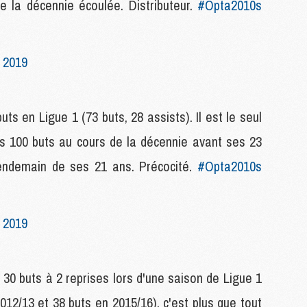
e la décennie écoulée. Distributeur.
#Opta2010s
M
M
 2019
M
M
M
ts en Ligue 1 (73 buts, 28 assists). Il est le seul
M
M
ns 100 buts au cours de la décennie avant ses 23
M
M
lendemain de ses 21 ans. Précocité.
#Opta2010s
M
 2019
C
M
M
F
s 30 buts à 2 reprises lors d'une saison de Ligue 1
C
M
012/13 et 38 buts en 2015/16), c'est plus que tout