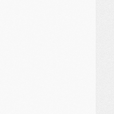
ercato
- Kroupi retiré du mercato
ercato
- Enfin une avancée dans le transfert d'Akliouche
MERCREDI 29 JUILLET
ercato
- Ferran Torres priorité du PSG, mais ouvert à tout
ercato
- Première offre de Liverpool en approche pour Barcola
ercato
- Le montant du transfert de Kolo Muani se précise, la formule aussi
ercato
- Kolo Muani attendu en Italie, son transfert débloqué
ercato
- Monaco a encore repoussé une offre du PSG pour Akliouche
ercato
- Liverpool presque d'accord avec Barcola, le PSG pas du tout
ercato
- Moment décisif pour le transfert de Kolo Muani
MARDI 28 JUILLET
ercato
- Des intermédiaires ont tenté de relancer Diomande au PSG
lub
- Au moins neuf jeunes conviés à l'entraînement des pros
ercato
- Une partie du communiqué du PSG sur Diomande expliquée
ercato
- Barcola futur plus gros transfert de l'été ?
ormation
- Retour sur la saison des U17 du PSG en 7 chiffres clés
lub
- Le PSG connaît ses premiers matches de septembre
ercato
- Un troisième prêt bouclé par le PSG