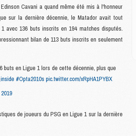
M
a, Edinson Cavani a quand même été mis à l'honneur
M
que sur la dernière décennie, le Matador avait tout
M
 1 avec 136 buts inscrits en 194 matches disputés.
M
ressionnant bilan de 113 buts inscrits en seulement
C
M
C
M
buts en Ligue 1 lors de cette décennie, plus que
M
E
nside
#Opta2010s
pic.twitter.com/xRpHA1PYBX
 2019
M
M
M
stiques de joueurs du PSG en Ligue 1 sur la dernière
C
M