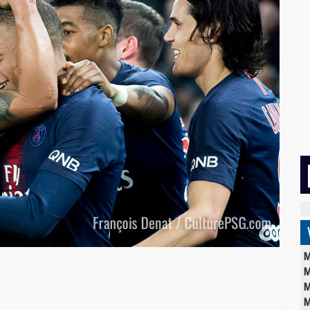
M
M
M
M