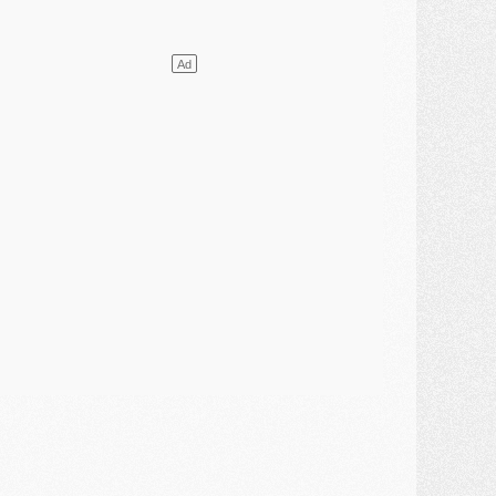
ercato
- L'agent de Mika Godts confirme un accord avec le PSG
lub
- Quels numéros de maillot pour Akliouche et Digne au PSG ?
atch
- Un hommage prévu lors de Brest/PSG
ercato
- Le PSG et le Barça ont rendez-vous pour Ferran Torres
ercato
- Guéla Doué dans les listes du PSG
ercato
- Le transfert de Mika Godts au PSG en bonne voie
VENDREDI 31 JUILLET
atch
- Un diffuseur annoncé pour les deux premiers matchs amicaux du PSG
ercato
- Le transfert d'Akliouche au PSG bouclé, le montant se précise
lub
- Un retour majeur dans le groupe du PSG
lub
- [MAJ] Ndjantou et deux jeunes du PSG annoncés dans un tournoi U21
ercato
- L'étonnante piste Suzuki confirmée et onéreuse
JEUDI 30 JUILLET
élections
- Ancelotti fait le ménage au Brésil mais veut garder Marquinhos
ercato
- Le statu quo du milieu du PSG se précise
lub
- Le PSG plutôt que la FIFA pour Al-Khelaïfi, poussé par l'UEFA ?
ercato
- Le PSG presserait Ferran Torres de se décider, deux pistes de secours
lub
- Déguisements, shopping, double scouting, Luis Campos dévoile ses méthodes