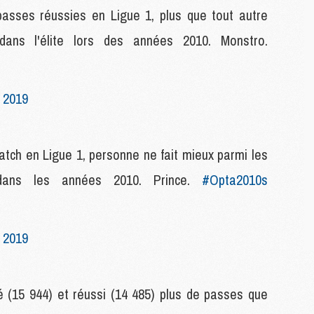
passes réussies en Ligue 1, plus que tout autre
M
C
ns l'élite lors des années 2010. Monstro.
M
M
M
M
 2019
M
match en Ligue 1, personne ne fait mieux parmi les
M
C
ans les années 2010. Prince.
#Opta2010s
C
M
 2019
S
M
C
é (15 944) et réussi (14 485) plus de passes que
M
C