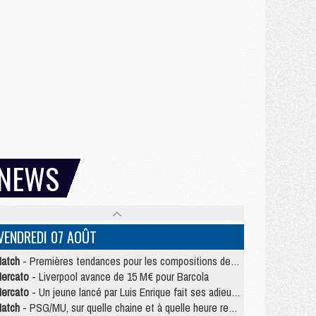
NEWS
VENDREDI 07 AOÛT
atch
- Premières tendances pour les compositions de PSG/MU
ercato
- Liverpool avance de 15 M€ pour Barcola
ercato
- Un jeune lancé par Luis Enrique fait ses adieux au PSG
atch
- PSG/MU, sur quelle chaine et à quelle heure regarder le match ?