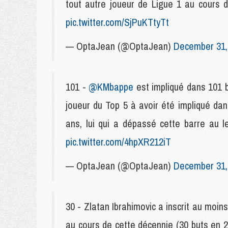
tout autre joueur de Ligue 1 au cours d
pic.twitter.com/SjPuKTtyTt
— OptaJean (@OptaJean)
December 31,
101 -
@KMbappe
est impliqué dans 101 bu
joueur du Top 5 à avoir été impliqué da
ans, lui qui a dépassé cette barre au 
pic.twitter.com/4hpXR212iT
— OptaJean (@OptaJean)
December 31,
30 - Zlatan Ibrahimovic a inscrit au moin
au cours de cette décennie (30 buts en 2