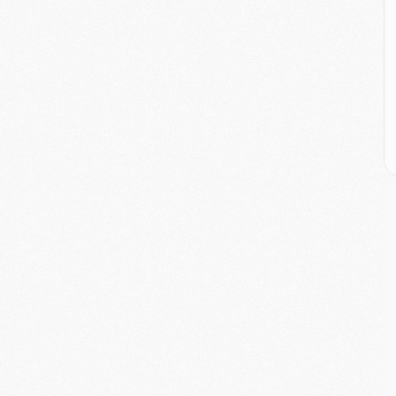
C
D
M
M
M
M
M
M
M
C
M
C
M
M
E
M
M