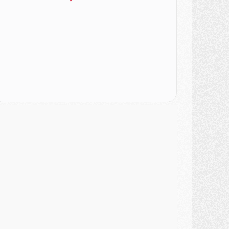
lub
- Le PSG dévoile sa première collection d'entraînement pour 2026/2027
iscipline
- Un arbitre inattendu, mais porte-bonheur pour Lens/PSG
atch
- Majorque/PSG, sur quelle chaine et à quelle heure regarder le match ?
ercato
- Le plan du PSG pour Suzuki et Chevalier se précise
ercato
- L'Ajax refuse la première offre du PSG pour Godts
ercato
- Le PSG veut accélérer, Ferran Torres temporise
ercato
- Liverpool encore très loin du compte pour Barcola
LUNDI 03 AOÛT
atch
- Podcast CulturePSG : Mercato (Godts, Suzuki, Akliouche, Barcola, etc)
ercato
- L'Ajax attend bien plus de 45M pour Mika Godts
lub
- Quatre retours importants dans le groupe du PSG, et un plus discret
ercato
- Ayari file en Ligue 2
lub
- Le PSG s'associe avec un géant de la tech
ercato
- Vu d'Italie, le transfert de Suzuki au PSG est bien engagé
ercato
- Ferran Torres ne serait pas à vendre, mais...
urope
- Gros coup dur pour Aston Villa avant de croiser le PSG
DIMANCHE 02 AOÛT
ercato
- Le transfert de Kolo Muani à la Juventus est officiel
ercato
- [MAJ] Le PSG a fait une grosse offre à Parme pour Suzuki