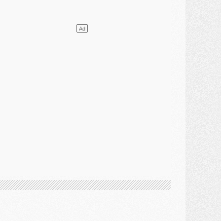
ercato
- Le PSG a envoyé une première offre pour Mika Godts
lub
- Après Pacho, d'autres retours en vue
ercato
- Changement de dernière minute pour Kolo Muani
SAMEDI 01 AOÛT
ercato
- L'agent de Mika Godts confirme un accord avec le PSG
lub
- Quels numéros de maillot pour Akliouche et Digne au PSG ?
atch
- Un hommage prévu lors de Brest/PSG
ercato
- Le PSG et le Barça ont rendez-vous pour Ferran Torres
ercato
- Guéla Doué dans les listes du PSG
ercato
- Le transfert de Mika Godts au PSG en bonne voie
VENDREDI 31 JUILLET
atch
- Un diffuseur annoncé pour les deux premiers matchs amicaux du PSG
ercato
- Le transfert d'Akliouche au PSG bouclé, le montant se précise
lub
- Un retour majeur dans le groupe du PSG
lub
- [MAJ] Ndjantou et deux jeunes du PSG annoncés dans un tournoi U21
ercato
- L'étonnante piste Suzuki confirmée et onéreuse
JEUDI 30 JUILLET