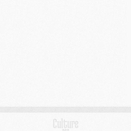
M
C
M
M
C
M
M
M
M
M
M
C
C
M