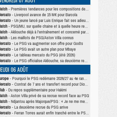
VENDREDI 07 AOÛT
atch
- Premières tendances pour les compositions de PSG/MU
ercato
- Liverpool avance de 15 M€ pour Barcola
ercato
- Un jeune lancé par Luis Enrique fait ses adieux au PSG
atch
- PSG/MU, sur quelle chaine et à quelle heure regarder le match ?
atch
- Akliouche déjà à l'entraînement et concerné par PSG/MU ?
atch
- Les maillots de PSG/Aston Villa connus
ercato
- Le PSG va augmenter son offre pour Godts
ercato
- Le PSG avait un autre plan pour Mbaye
ercato
- Le tableau mercato du PSG (été 2026)
ercato
- Le PSG officialise Akliouche, sa deuxième recrue de l’été
JEUDI 06 AOÛT
urope
- Pourquoi le PSG redémarre 2026/27 au 4e rang du coefficient UEFA
ercato
- Contrat de 7 ans et transfert record pour Diomandé loin du PSG
lub
- Du repos supplémentaire pour Hakimi
atch
- Aston Villa privé de sa recrue record face au PSG
atch
- Ndjantou après Majorque/PSG : « Je ne me mets pas de plafond »
ercato
- La deuxième recrue du PSG arrive
ercato
- Ferran Torres aurait enfin tranché entre le PSG et le Barça