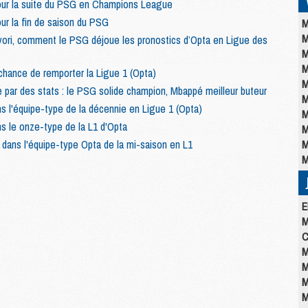
pour la suite du PSG en Champions League
our la fin de saison du PSG
M
M
vori, comment le PSG déjoue les pronostics d’Opta en Ligue des
M
M
hance de remporter la Ligue 1 (Opta)
M
e par des stats : le PSG solide champion, Mbappé meilleur buteur
M
s l'équipe-type de la décennie en Ligue 1 (Opta)
M
s le onze-type de la L1 d'Opta
M
dans l'équipe-type Opta de la mi-saison en L1
M
M
E
M
C
M
M
M
M