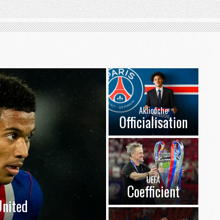
Akliouche
Officialisation
UEFA
Coefficient
nited