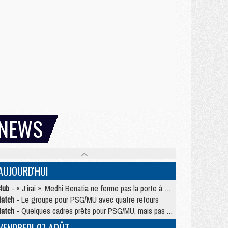
NEWS
AUJOURD'HUI
lub
- « J’irai », Medhi Benatia ne ferme pas la porte à une arrivée au PSG
atch
- Le groupe pour PSG/MU avec quatre retours
atch
- Quelques cadres prêts pour PSG/MU, mais pas Akliouche ?