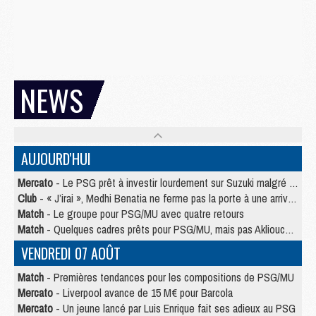
NEWS
AUJOURD'HUI
Mercato
- Le PSG prêt à investir lourdement sur Suzuki malgré Safonov et Chevalier
Club
- « J’irai », Medhi Benatia ne ferme pas la porte à une arrivée au PSG
Match
- Le groupe pour PSG/MU avec quatre retours
Match
- Quelques cadres prêts pour PSG/MU, mais pas Akliouche ?
VENDREDI 07 AOÛT
Match
- Premières tendances pour les compositions de PSG/MU
Mercato
- Liverpool avance de 15 M€ pour Barcola
Mercato
- Un jeune lancé par Luis Enrique fait ses adieux au PSG