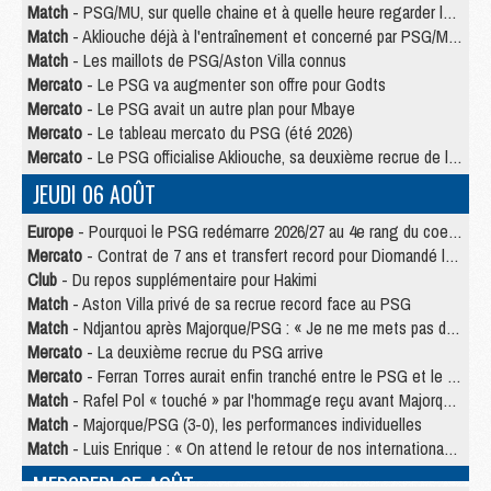
Match
- PSG/MU, sur quelle chaine et à quelle heure regarder le match ?
Match
- Akliouche déjà à l'entraînement et concerné par PSG/MU ?
Match
- Les maillots de PSG/Aston Villa connus
Mercato
- Le PSG va augmenter son offre pour Godts
Mercato
- Le PSG avait un autre plan pour Mbaye
Mercato
- Le tableau mercato du PSG (été 2026)
Mercato
- Le PSG officialise Akliouche, sa deuxième recrue de l’été
JEUDI 06 AOÛT
Europe
- Pourquoi le PSG redémarre 2026/27 au 4e rang du coefficient UEFA
Mercato
- Contrat de 7 ans et transfert record pour Diomandé loin du PSG
Club
- Du repos supplémentaire pour Hakimi
Match
- Aston Villa privé de sa recrue record face au PSG
Match
- Ndjantou après Majorque/PSG : « Je ne me mets pas de plafond »
Mercato
- La deuxième recrue du PSG arrive
Mercato
- Ferran Torres aurait enfin tranché entre le PSG et le Barça
Match
- Rafel Pol « touché » par l'hommage reçu avant Majorque/PSG
Match
- Majorque/PSG (3-0), les performances individuelles
Match
- Luis Enrique : « On attend le retour de nos internationaux »
MERCREDI 05 AOÛT