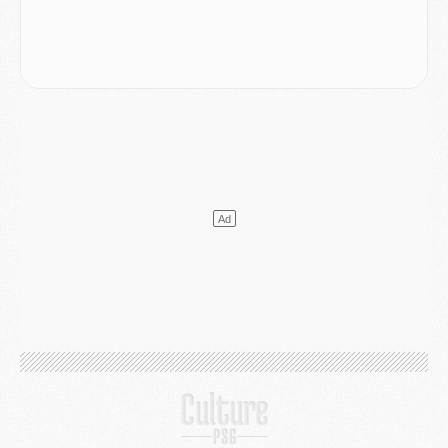
Mercato
- L'Ajax refuse la première offre du PSG pour Godts
Mercato
- Le PSG veut accélérer, Ferran Torres temporise
Mercato
- Liverpool encore très loin du compte pour Barcola
LUNDI 03 AOÛT
Match
- Podcast CulturePSG : Mercato (Godts, Suzuki, Akliouche, Barcola, etc)
Mercato
- L'Ajax attend bien plus de 45M pour Mika Godts
Club
- Quatre retours importants dans le groupe du PSG, et un plus discret
Mercato
- Ayari file en Ligue 2
Club
- Le PSG s'associe avec un géant de la tech
Mercato
- Vu d'Italie, le transfert de Suzuki au PSG est bien engagé
Mercato
- Ferran Torres ne serait pas à vendre, mais...
Europe
- Gros coup dur pour Aston Villa avant de croiser le PSG
DIMANCHE 02 AOÛT
Mercato
- Le transfert de Kolo Muani à la Juventus est officiel
Mercato
- [MAJ] Le PSG a fait une grosse offre à Parme pour Suzuki
Mercato
- Le PSG a envoyé une première offre pour Mika Godts
Club
- Après Pacho, d'autres retours en vue
Mercato
- Changement de dernière minute pour Kolo Muani