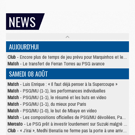
NEWS
AUJOURD'HUI
Club
- Encore plus de temps de jeu prévu pour Marquinhos et les Portugais en Supercoupe
Match
- Le transfert de Ferran Torres au PSG avance
SAMEDI 08 AOÛT
Match
- Luis Enrique : « Il faut déjà penser à la Supercoupe »
Match
- PSG/MU (1-1), les performances individuelles
Match
- PSG/MU (1-1), le résumé et les buts en video
Match
- PSG/MU (1-1), du mieux pour Paris
Match
- PSG/MU (1-0), le but de Mbaye en video
Match
- Les compositions officielles de PSG/MU dévoilées, Pacho titulaire
Mercato
- Le PSG prêt à investir lourdement sur Suzuki malgré Safonov et Chevalier
Club
- « J’irai », Medhi Benatia ne ferme pas la porte à une arrivée au PSG