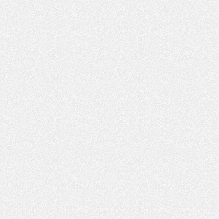
Mercato
- L'étonnante piste Suzuki confirmée et onéreuse
JEUDI 30 JUILLET
Sélections
- Ancelotti fait le ménage au Brésil mais veut garder Marquinhos
Mercato
- Le statu quo du milieu du PSG se précise
Club
- Le PSG plutôt que la FIFA pour Al-Khelaïfi, poussé par l'UEFA ?
Mercato
- Le PSG presserait Ferran Torres de se décider, deux pistes de secours
Club
- Déguisements, shopping, double scouting, Luis Campos dévoile ses méthodes
Mercato
- Kroupi retiré du mercato
Mercato
- Enfin une avancée dans le transfert d'Akliouche
MERCREDI 29 JUILLET
Mercato
- Ferran Torres priorité du PSG, mais ouvert à tout
Mercato
- Première offre de Liverpool en approche pour Barcola
Mercato
- Le montant du transfert de Kolo Muani se précise, la formule aussi
Mercato
- Kolo Muani attendu en Italie, son transfert débloqué
Mercato
- Monaco a encore repoussé une offre du PSG pour Akliouche
Mercato
- Liverpool presque d'accord avec Barcola, le PSG pas du tout
Mercato
- Moment décisif pour le transfert de Kolo Muani
MARDI 28 JUILLET