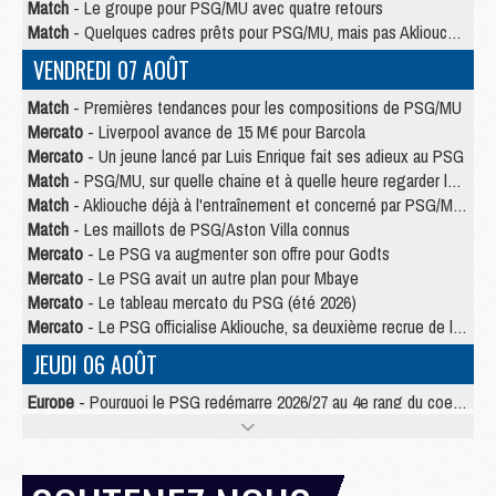
Match
- Le groupe pour PSG/MU avec quatre retours
Match
- Quelques cadres prêts pour PSG/MU, mais pas Akliouche ?
VENDREDI 07 AOÛT
Match
- Premières tendances pour les compositions de PSG/MU
Mercato
- Liverpool avance de 15 M€ pour Barcola
Mercato
- Un jeune lancé par Luis Enrique fait ses adieux au PSG
Match
- PSG/MU, sur quelle chaine et à quelle heure regarder le match ?
Match
- Akliouche déjà à l'entraînement et concerné par PSG/MU ?
Match
- Les maillots de PSG/Aston Villa connus
Mercato
- Le PSG va augmenter son offre pour Godts
Mercato
- Le PSG avait un autre plan pour Mbaye
Mercato
- Le tableau mercato du PSG (été 2026)
Mercato
- Le PSG officialise Akliouche, sa deuxième recrue de l’été
JEUDI 06 AOÛT
Europe
- Pourquoi le PSG redémarre 2026/27 au 4e rang du coefficient UEFA
Mercato
- Contrat de 7 ans et transfert record pour Diomandé loin du PSG
Club
- Du repos supplémentaire pour Hakimi
Match
- Aston Villa privé de sa recrue record face au PSG