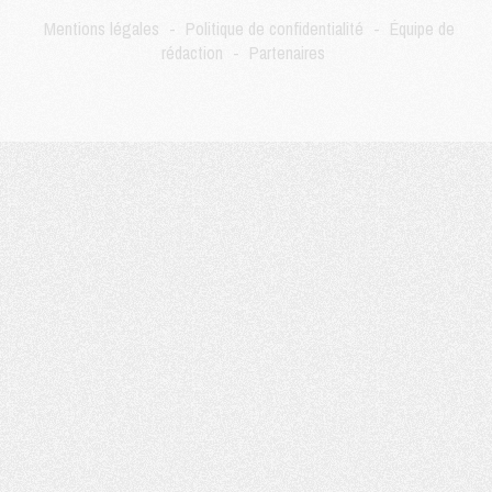
DIMANCHE 02 AOÛT
Mentions légales
-
Politique de confidentialité
-
Équipe de
Mercato
- Le transfert de Kolo Muani à la Juventus est officiel
rédaction
-
Partenaires
Mercato
- [MAJ] Le PSG a fait une grosse offre à Parme pour Suzuki
Mercato
- Le PSG a envoyé une première offre pour Mika Godts
Club
- Après Pacho, d'autres retours en vue
Mercato
- Changement de dernière minute pour Kolo Muani
SAMEDI 01 AOÛT
Mercato
- L'agent de Mika Godts confirme un accord avec le PSG
Club
- Quels numéros de maillot pour Akliouche et Digne au PSG ?
Match
- Un hommage prévu lors de Brest/PSG
Mercato
- Le PSG et le Barça ont rendez-vous pour Ferran Torres
Mercato
- Guéla Doué dans les listes du PSG
Mercato
- Le transfert de Mika Godts au PSG en bonne voie
VENDREDI 31 JUILLET
Match
- Un diffuseur annoncé pour les deux premiers matchs amicaux du PSG
Mercato
- Le transfert d'Akliouche au PSG bouclé, le montant se précise
Club
- Un retour majeur dans le groupe du PSG
Club
- [MAJ] Ndjantou et deux jeunes du PSG annoncés dans un tournoi U21