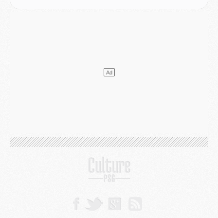
Europe
- Les chapeaux provisoires de la Ligue des champions 2026/27
Podcast
- Podcast CulturePSG : Akliouche présenté par un fan de Monaco
Club
- Le PSG dévoile sa première collection d'entraînement pour 2026/2027
Discipline
- Un arbitre inattendu, mais porte-bonheur pour Lens/PSG
Match
- Majorque/PSG, sur quelle chaine et à quelle heure regarder le match ?
Mercato
- Le plan du PSG pour Suzuki et Chevalier se précise
Mercato
- L'Ajax refuse la première offre du PSG pour Godts
Mercato
- Le PSG veut accélérer, Ferran Torres temporise
Mercato
- Liverpool encore très loin du compte pour Barcola
LUNDI 03 AOÛT
Match
- Podcast CulturePSG : Mercato (Godts, Suzuki, Akliouche, Barcola, etc)
Mercato
- L'Ajax attend bien plus de 45M pour Mika Godts
Club
- Quatre retours importants dans le groupe du PSG, et un plus discret
Mercato
- Ayari file en Ligue 2
Club
- Le PSG s'associe avec un géant de la tech
Mercato
- Vu d'Italie, le transfert de Suzuki au PSG est bien engagé
Mercato
- Ferran Torres ne serait pas à vendre, mais...
Europe
- Gros coup dur pour Aston Villa avant de croiser le PSG