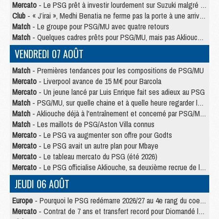
Mercato
- Le PSG prêt à investir lourdement sur Suzuki malgré Safonov et Chevalier
Club
- « J’irai », Medhi Benatia ne ferme pas la porte à une arrivée au PSG
Match
- Le groupe pour PSG/MU avec quatre retours
Match
- Quelques cadres prêts pour PSG/MU, mais pas Akliouche ?
VENDREDI 07 AOÛT
Match
- Premières tendances pour les compositions de PSG/MU
Mercato
- Liverpool avance de 15 M€ pour Barcola
Mercato
- Un jeune lancé par Luis Enrique fait ses adieux au PSG
Match
- PSG/MU, sur quelle chaine et à quelle heure regarder le match ?
Match
- Akliouche déjà à l'entraînement et concerné par PSG/MU ?
Match
- Les maillots de PSG/Aston Villa connus
Mercato
- Le PSG va augmenter son offre pour Godts
Mercato
- Le PSG avait un autre plan pour Mbaye
Mercato
- Le tableau mercato du PSG (été 2026)
Mercato
- Le PSG officialise Akliouche, sa deuxième recrue de l’été
JEUDI 06 AOÛT
Europe
- Pourquoi le PSG redémarre 2026/27 au 4e rang du coefficient UEFA
Mercato
- Contrat de 7 ans et transfert record pour Diomandé loin du PSG