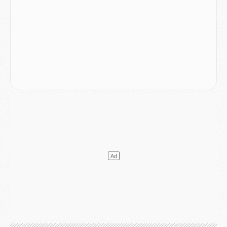
MARDI 04 AOÛT
Europe
- Les chapeaux provisoires de la Ligue des champions 2026/27
Podcast
- Podcast CulturePSG : Akliouche présenté par un fan de Monaco
Club
- Le PSG dévoile sa première collection d'entraînement pour 2026/2027
Discipline
- Un arbitre inattendu, mais porte-bonheur pour Lens/PSG
Match
- Majorque/PSG, sur quelle chaine et à quelle heure regarder le match ?
Mercato
- Le plan du PSG pour Suzuki et Chevalier se précise
Mercato
- L'Ajax refuse la première offre du PSG pour Godts
Mercato
- Le PSG veut accélérer, Ferran Torres temporise
Mercato
- Liverpool encore très loin du compte pour Barcola
LUNDI 03 AOÛT
Match
- Podcast CulturePSG : Mercato (Godts, Suzuki, Akliouche, Barcola, etc)
Mercato
- L'Ajax attend bien plus de 45M pour Mika Godts
Club
- Quatre retours importants dans le groupe du PSG, et un plus discret
Mercato
- Ayari file en Ligue 2
Club
- Le PSG s'associe avec un géant de la tech
Mercato
- Vu d'Italie, le transfert de Suzuki au PSG est bien engagé
Mercato
- Ferran Torres ne serait pas à vendre, mais...