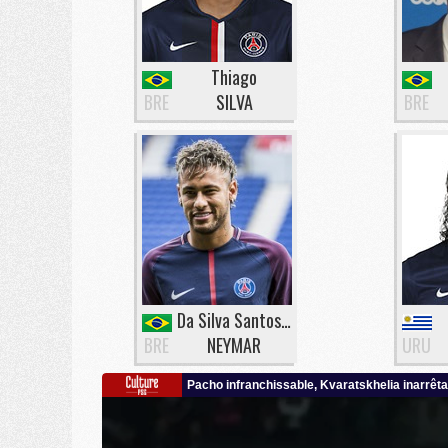
Thiago
BRE
SILVA
BRE
Da Silva Santos Junior
BRE
NEYMAR
URU