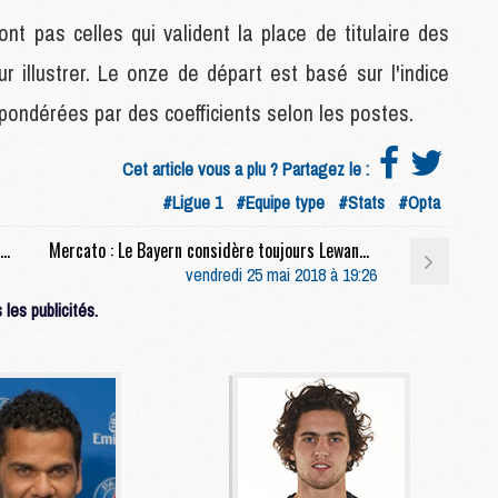
M
nt pas celles qui valident la place de titulaire des
C
r illustrer. Le onze de départ est basé sur l'indice
M
C
 pondérées par des coefficients selon les postes.
M
M
Cet article vous a plu ? Partagez le :
E
#Ligue 1
#Equipe type
#Stats
#Opta
M
Mercato : Weigl affirme son envie de s'imposer au Borussia Dortmund
Mercato : Le Bayern considère toujours Lewandowski comme intransférable (Presse all.)
M
vendredi 25 mai 2018 à 19:26
M
les publicités.
C
M
M
C
M
M