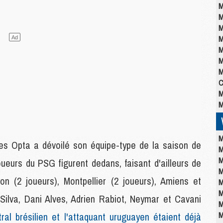
M
M
M
M
M
M
M
C
M
M
M
ques Opta a dévoilé son équipe-type de la saison de
M
M
oueurs du PSG figurent dedans, faisant d'ailleurs de
M
on (2 joueurs), Montpellier (2 joueurs), Amiens et
M
M
 Silva, Dani Alves, Adrien Rabiot, Neymar et Cavani
M
M
ral brésilien et l'attaquant uruguayen étaient déjà