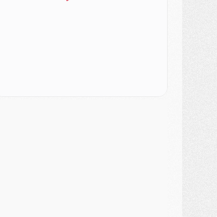
atch
- Un des nouveaux maillots pour Majorque/PSG
ercato
- Le PSG prépare une nouvelle offre pour Suzuki
ercato
- Le transfert de Ferran Torres au PSG réglé avant le 12 août ?
atch
- Le groupe pour Majorque/PSG avec 11 absents
ercato
- Le PSG officialise un quatrième prêt
ercato
- Liverpool ne veut pas que Barcola au PSG
atch
- Majorque/PSG, quelle compo pour le premier match de la saison 2026/27 ?
MARDI 04 AOÛT
urope
- Les chapeaux provisoires de la Ligue des champions 2026/27
odcast
- Podcast CulturePSG : Akliouche présenté par un fan de Monaco
lub
- Le PSG dévoile sa première collection d'entraînement pour 2026/2027
iscipline
- Un arbitre inattendu, mais porte-bonheur pour Lens/PSG
atch
- Majorque/PSG, sur quelle chaine et à quelle heure regarder le match ?
ercato
- Le plan du PSG pour Suzuki et Chevalier se précise
ercato
- L'Ajax refuse la première offre du PSG pour Godts
ercato
- Le PSG veut accélérer, Ferran Torres temporise
ercato
- Liverpool encore très loin du compte pour Barcola
LUNDI 03 AOÛT
atch
- Podcast CulturePSG : Mercato (Godts, Suzuki, Akliouche, Barcola, etc)