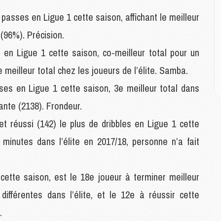
M
M
passes en Ligue 1 cette saison, affichant le meilleur
M
(96%). Précision.
M
M
 en Ligue 1 cette saison, co-meilleur total pour un
M
M
 meilleur total chez les joueurs de l’élite. Samba.
es en Ligue 1 cette saison, 3e meilleur total dans
E
Dante (2138). Frondeur.
P
C
et réussi (142) le plus de dribbles en Ligue 1 cette
D
 minutes dans l’élite en 2017/18, personne n’a fait
M
M
M
 cette saison, est le 18e joueur à terminer meilleur
M
M
ifférentes dans l’élite, et le 12e à réussir cette
.
M