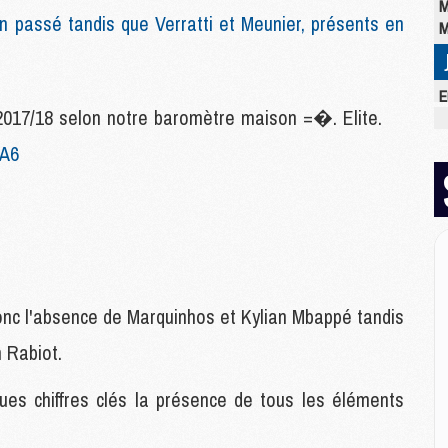
M
n passé tandis que Verratti et Meunier, présents en
M
E
 2017/18 selon notre baromètre maison =�. Elite.
M
C
3A6
M
M
M
M
M
M
M
onc l'absence de Marquinhos et Kylian Mbappé tandis
 Rabiot.
M
M
lques chiffres clés la présence de tous les éléments
M
C