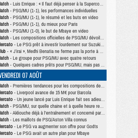
atch
- Luis Enrique : « Il faut déjà penser à la Supercoupe »
atch
- PSG/MU (1-1), les performances individuelles
atch
- PSG/MU (1-1), le résumé et les buts en video
atch
- PSG/MU (1-1), du mieux pour Paris
atch
- PSG/MU (1-0), le but de Mbaye en video
atch
- Les compositions officielles de PSG/MU dévoilées, Pacho titulaire
ercato
- Le PSG prêt à investir lourdement sur Suzuki malgré Safonov et Chevalier
lub
- « J’irai », Medhi Benatia ne ferme pas la porte à une arrivée au PSG
atch
- Le groupe pour PSG/MU avec quatre retours
atch
- Quelques cadres prêts pour PSG/MU, mais pas Akliouche ?
VENDREDI 07 AOÛT
atch
- Premières tendances pour les compositions de PSG/MU
ercato
- Liverpool avance de 15 M€ pour Barcola
ercato
- Un jeune lancé par Luis Enrique fait ses adieux au PSG
atch
- PSG/MU, sur quelle chaine et à quelle heure regarder le match ?
atch
- Akliouche déjà à l'entraînement et concerné par PSG/MU ?
atch
- Les maillots de PSG/Aston Villa connus
ercato
- Le PSG va augmenter son offre pour Godts
ercato
- Le PSG avait un autre plan pour Mbaye