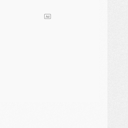
ercato
- L'Ajax attend bien plus de 45M pour Mika Godts
lub
- Quatre retours importants dans le groupe du PSG, et un plus discret
ercato
- Ayari file en Ligue 2
lub
- Le PSG s'associe avec un géant de la tech
ercato
- Vu d'Italie, le transfert de Suzuki au PSG est bien engagé
ercato
- Ferran Torres ne serait pas à vendre, mais...
urope
- Gros coup dur pour Aston Villa avant de croiser le PSG
DIMANCHE 02 AOÛT
ercato
- Le transfert de Kolo Muani à la Juventus est officiel
ercato
- [MAJ] Le PSG a fait une grosse offre à Parme pour Suzuki
ercato
- Le PSG a envoyé une première offre pour Mika Godts
lub
- Après Pacho, d'autres retours en vue
ercato
- Changement de dernière minute pour Kolo Muani
SAMEDI 01 AOÛT
ercato
- L'agent de Mika Godts confirme un accord avec le PSG
lub
- Quels numéros de maillot pour Akliouche et Digne au PSG ?
atch
- Un hommage prévu lors de Brest/PSG
ercato
- Le PSG et le Barça ont rendez-vous pour Ferran Torres