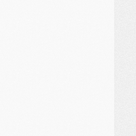
ercato
- Guéla Doué dans les listes du PSG
ercato
- Le transfert de Mika Godts au PSG en bonne voie
VENDREDI 31 JUILLET
atch
- Un diffuseur annoncé pour les deux premiers matchs amicaux du PSG
ercato
- Le transfert d'Akliouche au PSG bouclé, le montant se précise
lub
- Un retour majeur dans le groupe du PSG
lub
- [MAJ] Ndjantou et deux jeunes du PSG annoncés dans un tournoi U21
ercato
- L'étonnante piste Suzuki confirmée et onéreuse
JEUDI 30 JUILLET
élections
- Ancelotti fait le ménage au Brésil mais veut garder Marquinhos
ercato
- Le statu quo du milieu du PSG se précise
lub
- Le PSG plutôt que la FIFA pour Al-Khelaïfi, poussé par l'UEFA ?
ercato
- Le PSG presserait Ferran Torres de se décider, deux pistes de secours
lub
- Déguisements, shopping, double scouting, Luis Campos dévoile ses méthodes
ercato
- Kroupi retiré du mercato
ercato
- Enfin une avancée dans le transfert d'Akliouche
MERCREDI 29 JUILLET