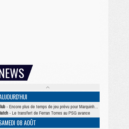
NEWS
AUJOURD'HUI
lub
- Encore plus de temps de jeu prévu pour Marquinhos et les Portugais en Supercoupe
atch
- Le transfert de Ferran Torres au PSG avance
SAMEDI 08 AOÛT