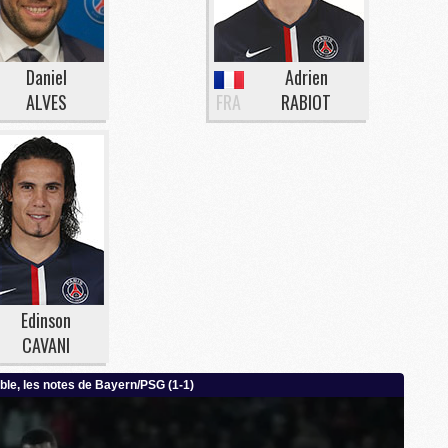
M
M
Daniel
Adrien
ALVES
FRA
RABIOT
M
M
C
C
M
S
M
C
Edinson
M
CAVANI
C
M
M