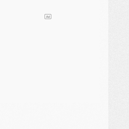
lub
- [MAJ] Ndjantou et deux jeunes du PSG annoncés dans un tournoi U21
ercato
- L'étonnante piste Suzuki confirmée et onéreuse
JEUDI 30 JUILLET
élections
- Ancelotti fait le ménage au Brésil mais veut garder Marquinhos
ercato
- Le statu quo du milieu du PSG se précise
lub
- Le PSG plutôt que la FIFA pour Al-Khelaïfi, poussé par l'UEFA ?
ercato
- Le PSG presserait Ferran Torres de se décider, deux pistes de secours
lub
- Déguisements, shopping, double scouting, Luis Campos dévoile ses méthodes
ercato
- Kroupi retiré du mercato
ercato
- Enfin une avancée dans le transfert d'Akliouche
MERCREDI 29 JUILLET
ercato
- Ferran Torres priorité du PSG, mais ouvert à tout
ercato
- Première offre de Liverpool en approche pour Barcola
ercato
- Le montant du transfert de Kolo Muani se précise, la formule aussi
ercato
- Kolo Muani attendu en Italie, son transfert débloqué
ercato
- Monaco a encore repoussé une offre du PSG pour Akliouche
ercato
- Liverpool presque d'accord avec Barcola, le PSG pas du tout
ercato
- Moment décisif pour le transfert de Kolo Muani