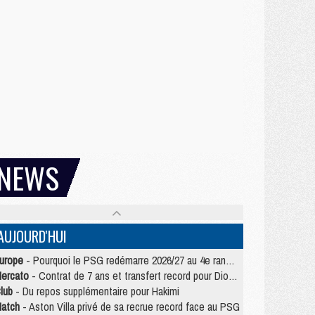
NEWS
AUJOURD'HUI
urope
- Pourquoi le PSG redémarre 2026/27 au 4e rang du coefficient UEFA
ercato
- Contrat de 7 ans et transfert record pour Diomandé loin du PSG
lub
- Du repos supplémentaire pour Hakimi
atch
- Aston Villa privé de sa recrue record face au PSG