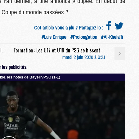
mme l'an dernier, à une annonce groupée. En début de
 la Coupe du monde passées ?
M
C
Cet article vous a plu ? Partagez le :
M
#Luis Enrique
#Prolongation
#Al-Khelaïfi
M
F
Mercato : Le PSG et trois autres cadors dans l'attente du prix de Kroupi
Formation : Les U17 et U19 du PSG se hissent en finale
C
mardi 2 juin 2026 à 9:21
M
les publicités.
P
M
C
R
M
M
C