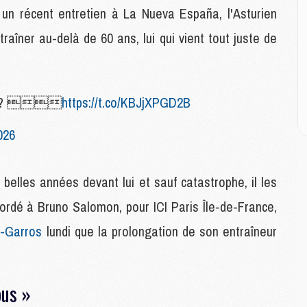
E
 un récent entretien à La Nueva España, l'Asturien
aîner au-delà de 60 ans, lui qui vient tout juste de
M
M
M
C
ique ? 
https://t.co/KBJjXPGD2B
M
026
M
C
belles années devant lui et sauf catastrophe, il les
M
M
ordé à Bruno Salomon, pour ICI Paris Île-de-France,
M
M
-Garros
lundi que la prolongation de son entraîneur
M
ous »
M
C