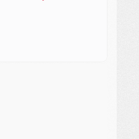
urope
- Gros coup dur pour Aston Villa avant de croiser le PSG
DIMANCHE 02 AOÛT
ercato
- Le transfert de Kolo Muani à la Juventus est officiel
ercato
- [MAJ] Le PSG a fait une grosse offre à Parme pour Suzuki
ercato
- Le PSG a envoyé une première offre pour Mika Godts
lub
- Après Pacho, d'autres retours en vue
ercato
- Changement de dernière minute pour Kolo Muani
SAMEDI 01 AOÛT
ercato
- L'agent de Mika Godts confirme un accord avec le PSG
lub
- Quels numéros de maillot pour Akliouche et Digne au PSG ?
atch
- Un hommage prévu lors de Brest/PSG
ercato
- Le PSG et le Barça ont rendez-vous pour Ferran Torres
ercato
- Guéla Doué dans les listes du PSG
ercato
- Le transfert de Mika Godts au PSG en bonne voie
VENDREDI 31 JUILLET
atch
- Un diffuseur annoncé pour les deux premiers matchs amicaux du PSG
ercato
- Le transfert d'Akliouche au PSG bouclé, le montant se précise
lub
- Un retour majeur dans le groupe du PSG