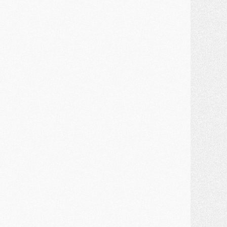
MARDI 28 JUILLET
ercato
- Des intermédiaires ont tenté de relancer Diomande au PSG
lub
- Au moins neuf jeunes conviés à l'entraînement des pros
ercato
- Une partie du communiqué du PSG sur Diomande expliquée
ercato
- Barcola futur plus gros transfert de l'été ?
ormation
- Retour sur la saison des U17 du PSG en 7 chiffres clés
lub
- Le PSG connaît ses premiers matches de septembre
ercato
- Un troisième prêt bouclé par le PSG
LUNDI 27 JUILLET
odcast
- Podcast CulturePSG à 22h : Mercato (Barcola, Diomande, etc)
ercato
- La prolongation de Dembélé au PSG dans la dernière ligne droite
lub
- Le PSG a fait sa reprise avec... 9 joueurs
és. sociaux
- Les Portugais du PSG réunis pendant leurs vacances
ercato
- Le PSG avance sur la piste Suzuki
ercato
- Après Digne, un autre défenseur en approche au PSG ?
lub
- Une petite quinzaine de joueurs attendus pour la reprise de l'entraînement du PSG
DIMANCHE 26 JUILLET