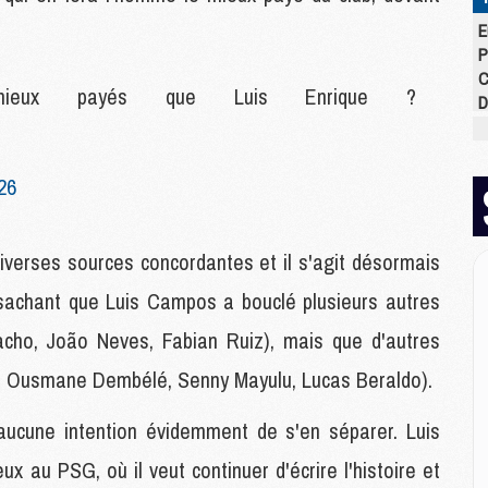
E
P
C
s mieux payés que Luis Enrique ?
D
M
M
M
026
M
M
M
iverses sources concordantes et il s'agit désormais
 sachant que Luis Campos a bouclé plusieurs autres
M
Pacho, João Neves, Fabian Ruiz), mais que d'autres
M
C
a, Ousmane Dembélé, Senny Mayulu, Lucas Beraldo).
M
C
aucune intention évidemment de s'en séparer. Luis
M
M
ux au PSG, où il veut continuer d'écrire l'histoire et