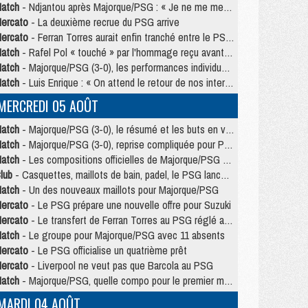
atch
- Ndjantou après Majorque/PSG : « Je ne me mets pas de plafond »
ercato
- La deuxième recrue du PSG arrive
ercato
- Ferran Torres aurait enfin tranché entre le PSG et le Barça
atch
- Rafel Pol « touché » par l'hommage reçu avant Majorque/PSG
atch
- Majorque/PSG (3-0), les performances individuelles
atch
- Luis Enrique : « On attend le retour de nos internationaux »
MERCREDI 05 AOÛT
atch
- Majorque/PSG (3-0), le résumé et les buts en video
atch
- Majorque/PSG (3-0), reprise compliquée pour Paris
atch
- Les compositions officielles de Majorque/PSG avec Kvara et de nombreux jeunes
lub
- Casquettes, maillots de bain, padel, le PSG lance sa collection été
atch
- Un des nouveaux maillots pour Majorque/PSG
ercato
- Le PSG prépare une nouvelle offre pour Suzuki
ercato
- Le transfert de Ferran Torres au PSG réglé avant le 12 août ?
atch
- Le groupe pour Majorque/PSG avec 11 absents
ercato
- Le PSG officialise un quatrième prêt
ercato
- Liverpool ne veut pas que Barcola au PSG
atch
- Majorque/PSG, quelle compo pour le premier match de la saison 2026/27 ?
MARDI 04 AOÛT