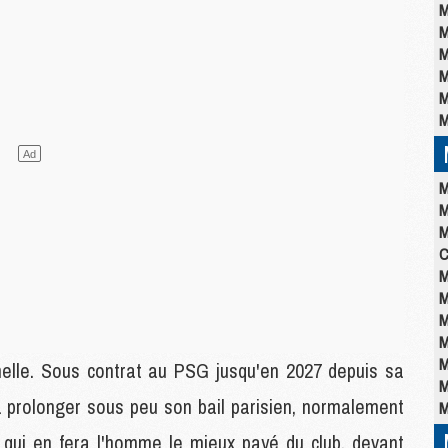
M
M
M
M
M
M
M
M
M
C
M
M
M
M
M
inelle. Sous contrat au PSG jusqu'en 2027 depuis sa
M
va prolonger sous peu son bail parisien, normalement
M
e qui en fera l'homme le mieux payé du club, devant