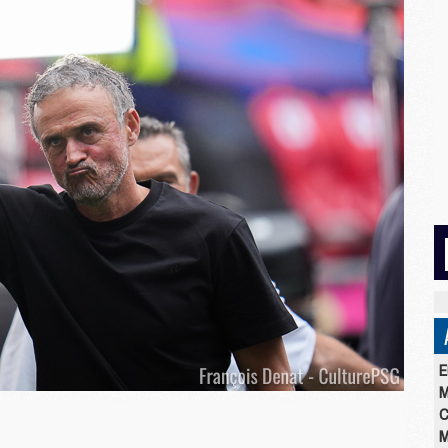
E
M
C
M