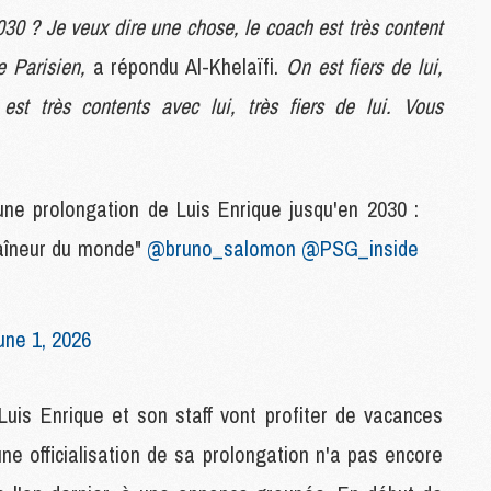
C
030 ? Je veux dire une chose, le coach est très content
M
re Parisien,
a répondu Al-Khelaïfi.
On est fiers de lui,
est très contents avec lui, très fiers de lui. Vous
S
M
C
M
ne prolongation de Luis Enrique jusqu'en 2030 :
C
M
traîneur du monde"
@bruno_salomon
@PSG_inside
M
une 1, 2026
M
M
M
uis Enrique et son staff vont profiter de vacances
M
M
ne officialisation de sa prolongation n'a pas encore
M
M