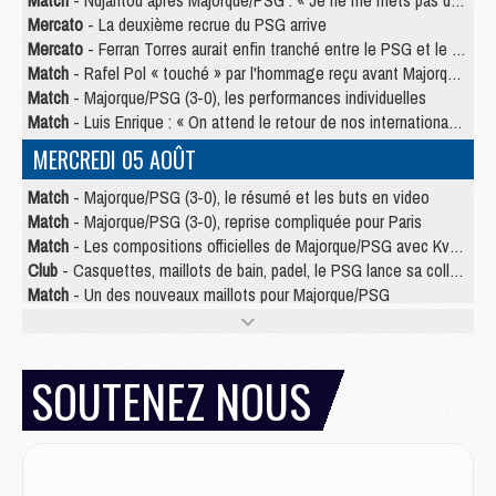
Match
- Ndjantou après Majorque/PSG : « Je ne me mets pas de plafond »
Mercato
- La deuxième recrue du PSG arrive
Mercato
- Ferran Torres aurait enfin tranché entre le PSG et le Barça
Match
- Rafel Pol « touché » par l'hommage reçu avant Majorque/PSG
Match
- Majorque/PSG (3-0), les performances individuelles
Match
- Luis Enrique : « On attend le retour de nos internationaux »
MERCREDI 05 AOÛT
Match
- Majorque/PSG (3-0), le résumé et les buts en video
Match
- Majorque/PSG (3-0), reprise compliquée pour Paris
Match
- Les compositions officielles de Majorque/PSG avec Kvara et de nombreux jeunes
Club
- Casquettes, maillots de bain, padel, le PSG lance sa collection été
Match
- Un des nouveaux maillots pour Majorque/PSG
Mercato
- Le PSG prépare une nouvelle offre pour Suzuki
Mercato
- Le transfert de Ferran Torres au PSG réglé avant le 12 août ?
Match
- Le groupe pour Majorque/PSG avec 11 absents
SOUTENEZ NOUS
Mercato
- Le PSG officialise un quatrième prêt
Mercato
- Liverpool ne veut pas que Barcola au PSG
Match
- Majorque/PSG, quelle compo pour le premier match de la saison 2026/27 ?
MARDI 04 AOÛT