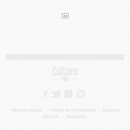
DIMANCHE 02 AOÛT
Mercato
- Le transfert de Kolo Muani à la Juventus est officiel
Mercato
- [MAJ] Le PSG a fait une grosse offre à Parme pour Suzuki
Mercato
- Le PSG a envoyé une première offre pour Mika Godts
Club
- Après Pacho, d'autres retours en vue
Mercato
- Changement de dernière minute pour Kolo Muani
SAMEDI 01 AOÛT
Mercato
- L'agent de Mika Godts confirme un accord avec le PSG
Club
- Quels numéros de maillot pour Akliouche et Digne au PSG ?
Match
- Un hommage prévu lors de Brest/PSG
Mercato
- Le PSG et le Barça ont rendez-vous pour Ferran Torres
Mercato
- Guéla Doué dans les listes du PSG
Mercato
- Le transfert de Mika Godts au PSG en bonne voie
VENDREDI 31 JUILLET
Match
- Un diffuseur annoncé pour les deux premiers matchs amicaux du PSG
Mentions légales
-
Politique de confidentialité
-
Équipe de
Mercato
- Le transfert d'Akliouche au PSG bouclé, le montant se précise
rédaction
-
Partenaires
Club
- Un retour majeur dans le groupe du PSG
Club
- [MAJ] Ndjantou et deux jeunes du PSG annoncés dans un tournoi U21