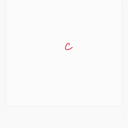
Europe
- Les chapeaux provisoires de la Ligue des champions 2026/27
Podcast
- Podcast CulturePSG : Akliouche présenté par un fan de Monaco
Club
- Le PSG dévoile sa première collection d'entraînement pour 2026/2027
Discipline
- Un arbitre inattendu, mais porte-bonheur pour Lens/PSG
Match
- Majorque/PSG, sur quelle chaine et à quelle heure regarder le match ?
Mercato
- Le plan du PSG pour Suzuki et Chevalier se précise
Mercato
- L'Ajax refuse la première offre du PSG pour Godts
Mercato
- Le PSG veut accélérer, Ferran Torres temporise
Mercato
- Liverpool encore très loin du compte pour Barcola
LUNDI 03 AOÛT
Match
- Podcast CulturePSG : Mercato (Godts, Suzuki, Akliouche, Barcola, etc)
Mercato
- L'Ajax attend bien plus de 45M pour Mika Godts
Club
- Quatre retours importants dans le groupe du PSG, et un plus discret
Mercato
- Ayari file en Ligue 2
Club
- Le PSG s'associe avec un géant de la tech
Mercato
- Vu d'Italie, le transfert de Suzuki au PSG est bien engagé
Mercato
- Ferran Torres ne serait pas à vendre, mais...
Europe
- Gros coup dur pour Aston Villa avant de croiser le PSG