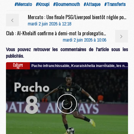
#Mercato
#Kroupi
#Bournemouth
#Attaque
#Transferts
Mercato : Une finale PSG/Liverpool bientôt réglée pour Diomande ?
mardi 2 juin 2026 à 12:18
Club : Al-Khelaïfi confirme à demi-mot la prolongation de Luis Enrique
mardi 2 juin 2026 à 10:06
Vous pouvez retrouver les commentaires de l'article sous les
publicités.