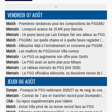
VENDREDI 07 AOÛT
Match
- Premières tendances pour les compositions de PSG/MU
Mercato
- Liverpool avance de 15 M€ pour Barcola
Mercato
- Un jeune lancé par Luis Enrique fait ses adieux au PSG
Match
- PSG/MU, sur quelle chaine et à quelle heure regarder le match ?
Match
- Akliouche déjà à l'entraînement et concerné par PSG/MU ?
Match
- Les maillots de PSG/Aston Villa connus
Mercato
- Le PSG va augmenter son offre pour Godts
Mercato
- Le PSG avait un autre plan pour Mbaye
Mercato
- Le tableau mercato du PSG (été 2026)
Mercato
- Le PSG officialise Akliouche, sa deuxième recrue de l’été
JEUDI 06 AOÛT
Europe
- Pourquoi le PSG redémarre 2026/27 au 4e rang du coefficient UEFA
Mercato
- Contrat de 7 ans et transfert record pour Diomandé loin du PSG
Club
- Du repos supplémentaire pour Hakimi
Match
- Aston Villa privé de sa recrue record face au PSG