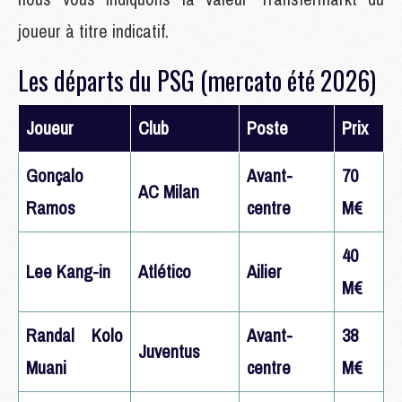
joueur à titre indicatif.
Les départs du PSG (mercato été 2026)
Joueur
Club
Poste
Prix
Gonçalo
Avant-
70
AC Milan
Ramos
centre
M€
40
Lee Kang-in
Atlético
Ailier
M€
Randal Kolo
Avant-
38
Juventus
Muani
centre
M€