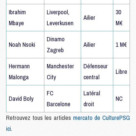
Ibrahim
Liverpool,
30
Ailier
Mbaye
Leverkusen
M€
Dinamo
Noah Nsoki
Ailier
1 M€
Zagreb
Hermann
Manchester
Défenseur
Libre
Malonga
City
central
FC
Latéral
David Boly
NC
Barcelone
droit
Retrouvez tous les articles
mercato de CulturePSG
ici
.