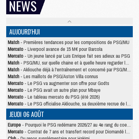
NEWS
AUJOURD'HUI
Match
- Premières tendances pour les compositions de PSG/MU
Mercato
- Liverpool avance de 15 M€ pour Barcola
Mercato
- Un jeune lancé par Luis Enrique fait ses adieux au PSG
Match
- PSG/MU, sur quelle chaine et à quelle heure regarder le match ?
Match
- Akliouche déjà à l'entraînement et concerné par PSG/MU ?
Match
- Les maillots de PSG/Aston Villa connus
Mercato
- Le PSG va augmenter son offre pour Godts
Mercato
- Le PSG avait un autre plan pour Mbaye
Mercato
- Le tableau mercato du PSG (été 2026)
Mercato
- Le PSG officialise Akliouche, sa deuxième recrue de l’été
JEUDI 06 AOÛT
Europe
- Pourquoi le PSG redémarre 2026/27 au 4e rang du coefficient UEFA
Mercato
- Contrat de 7 ans et transfert record pour Diomandé loin du PSG
Club
- Du repos supplémentaire pour Hakimi