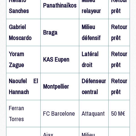
Panathinaïkos
Sanches
relayeur
prêt
Gabriel
Milieu
Retour
Braga
Moscardo
défensif
prêt
Yoram
Latéral
Retour
KAS Eupen
Zague
droit
prêt
Naoufel El
Défenseur
Retour
Montpellier
Hannach
central
prêt
Ferran
FC Barcelone
Attaquant
50 M€
Torres
Ajax
Milieu