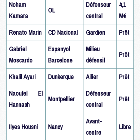
Noham
Défenseur
4,1
OL
Kamara
central
M€
Renato Marin
CD Nacional
Gardien
Prêt
Gabriel
Espanyol
Milieu
Prêt
Moscardo
Barcelone
défensif
Khalil Ayari
Dunkerque
Ailier
Prêt
Naoufel El
Défenseur
Montpellier
Prêt
Hannach
central
Avant-
Ilyes Housni
Nancy
Libre
centre