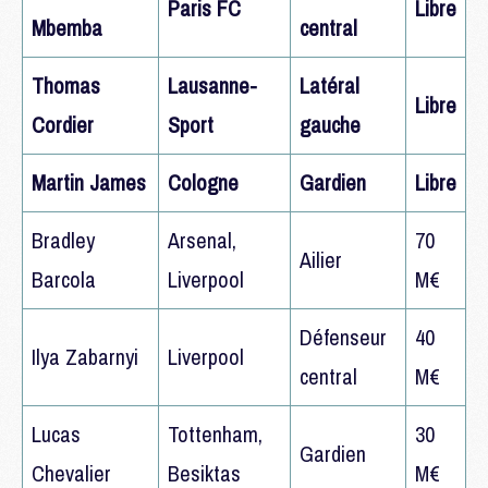
Paris FC
Libre
Mbemba
central
Thomas
Lausanne-
Latéral
Libre
Cordier
Sport
gauche
Martin James
Cologne
Gardien
Libre
Bradley
Arsenal,
70
Ailier
Barcola
Liverpool
M€
Défenseur
40
Ilya Zabarnyi
Liverpool
central
M€
Lucas
Tottenham,
30
Gardien
Chevalier
Besiktas
M€