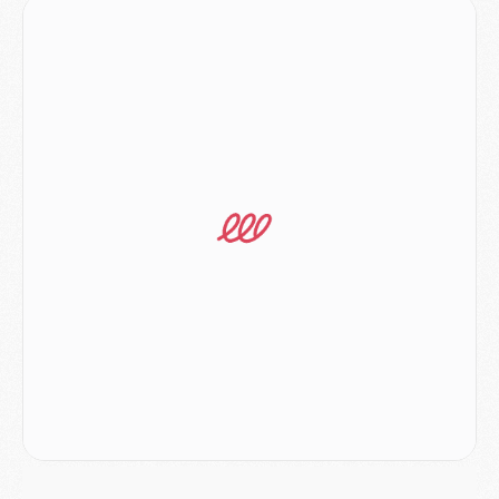
MARDI 04 AOÛT
Europe
- Les chapeaux provisoires de la Ligue des champions 2026/27
Podcast
- Podcast CulturePSG : Akliouche présenté par un fan de Monaco
Club
- Le PSG dévoile sa première collection d'entraînement pour 2026/2027
Discipline
- Un arbitre inattendu, mais porte-bonheur pour Lens/PSG
Match
- Majorque/PSG, sur quelle chaine et à quelle heure regarder le match ?
Mercato
- Le plan du PSG pour Suzuki et Chevalier se précise
Mercato
- L'Ajax refuse la première offre du PSG pour Godts
Mercato
- Le PSG veut accélérer, Ferran Torres temporise
Mercato
- Liverpool encore très loin du compte pour Barcola
LUNDI 03 AOÛT
Match
- Podcast CulturePSG : Mercato (Godts, Suzuki, Akliouche, Barcola, etc)
Mercato
- L'Ajax attend bien plus de 45M pour Mika Godts
Club
- Quatre retours importants dans le groupe du PSG, et un plus discret
Mercato
- Ayari file en Ligue 2
Club
- Le PSG s'associe avec un géant de la tech
Mercato
- Vu d'Italie, le transfert de Suzuki au PSG est bien engagé
Mercato
- Ferran Torres ne serait pas à vendre, mais...