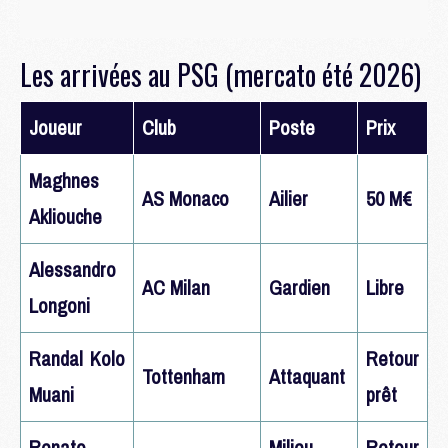
Les arrivées au PSG (mercato été 2026)
Joueur
Club
Poste
Prix
Maghnes
AS Monaco
Ailier
50 M€
Akliouche
Alessandro
AC Milan
Gardien
Libre
Longoni
Randal Kolo
Retour
Tottenham
Attaquant
Muani
prêt
Renato
Milieu
Retour