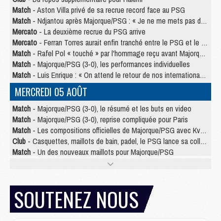
Match
- Aston Villa privé de sa recrue record face au PSG
Match
- Ndjantou après Majorque/PSG : « Je ne me mets pas de plafond »
Mercato
- La deuxième recrue du PSG arrive
Mercato
- Ferran Torres aurait enfin tranché entre le PSG et le Barça
Match
- Rafel Pol « touché » par l'hommage reçu avant Majorque/PSG
Match
- Majorque/PSG (3-0), les performances individuelles
Match
- Luis Enrique : « On attend le retour de nos internationaux »
MERCREDI 05 AOÛT
Match
- Majorque/PSG (3-0), le résumé et les buts en video
Match
- Majorque/PSG (3-0), reprise compliquée pour Paris
Match
- Les compositions officielles de Majorque/PSG avec Kvara et de nombreux jeunes
Club
- Casquettes, maillots de bain, padel, le PSG lance sa collection été
Match
- Un des nouveaux maillots pour Majorque/PSG
Mercato
- Le PSG prépare une nouvelle offre pour Suzuki
Mercato
- Le transfert de Ferran Torres au PSG réglé avant le 12 août ?
Match
- Le groupe pour Majorque/PSG avec 11 absents
SOUTENEZ NOUS
Mercato
- Le PSG officialise un quatrième prêt
Mercato
- Liverpool ne veut pas que Barcola au PSG
Match
- Majorque/PSG, quelle compo pour le premier match de la saison 2026/27 ?