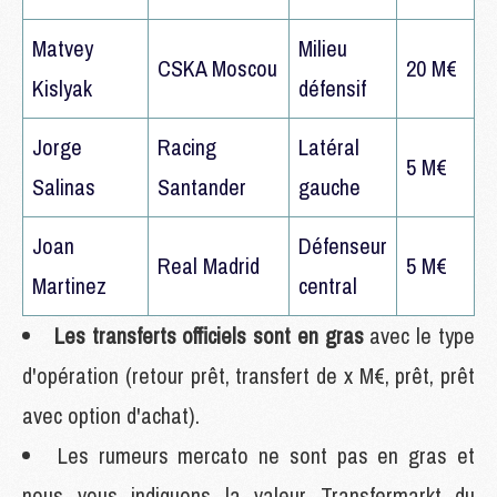
Matvey
Milieu
CSKA Moscou
20 M€
Kislyak
défensif
Jorge
Racing
Latéral
5 M€
Salinas
Santander
gauche
Joan
Défenseur
Real Madrid
5 M€
Martinez
central
Les transferts officiels sont en gras
avec le type
d'opération (retour prêt, transfert de x M€, prêt, prêt
avec option d'achat).
Les rumeurs mercato ne sont pas en gras et
nous vous indiquons la valeur Transfermarkt du