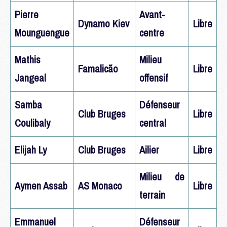
Pierre
Avant-
Dynamo Kiev
Libre
Mounguengue
centre
Mathis
Milieu
Famalicão
Libre
Jangeal
offensif
Samba
Défenseur
Club Bruges
Libre
Coulibaly
central
Elijah Ly
Club Bruges
Ailier
Libre
Milieu de
Aymen Assab
AS Monaco
Libre
terrain
Emmanuel
Défenseur