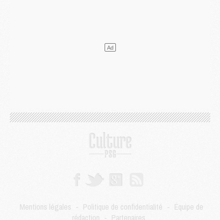
Europe
- Gros coup dur pour Aston Villa avant de croiser le PSG
DIMANCHE 02 AOÛT
Mercato
- Le transfert de Kolo Muani à la Juventus est officiel
Mercato
- [MAJ] Le PSG a fait une grosse offre à Parme pour Suzuki
Mercato
- Le PSG a envoyé une première offre pour Mika Godts
Club
- Après Pacho, d'autres retours en vue
Mercato
- Changement de dernière minute pour Kolo Muani
SAMEDI 01 AOÛT
Mercato
- L'agent de Mika Godts confirme un accord avec le PSG
Club
- Quels numéros de maillot pour Akliouche et Digne au PSG ?
Match
- Un hommage prévu lors de Brest/PSG
Mercato
- Le PSG et le Barça ont rendez-vous pour Ferran Torres
Mercato
- Guéla Doué dans les listes du PSG
Mercato
- Le transfert de Mika Godts au PSG en bonne voie
VENDREDI 31 JUILLET
Match
- Un diffuseur annoncé pour les deux premiers matchs amicaux du PSG
Mentions légales
-
Politique de confidentialité
-
Équipe de
Mercato
- Le transfert d'Akliouche au PSG bouclé, le montant se précise
rédaction
-
Partenaires