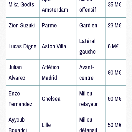
Mika Godts
35 M€
Amsterdam
offensif
Zion Suzuki
Parme
Gardien
23 M€
Latéral
Lucas Digne
Aston Villa
6 M€
gauche
Julian
Atlético
Avant-
90 M€
Alvarez
Madrid
centre
Enzo
Milieu
Chelsea
90 M€
Fernandez
relayeur
Ayyoub
Milieu
Lille
50 M€
Bouaddi
défensif