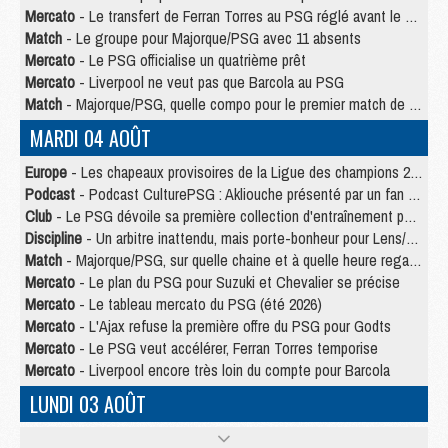
Mercato
- Le transfert de Ferran Torres au PSG réglé avant le 12 août ?
Match
- Le groupe pour Majorque/PSG avec 11 absents
Mercato
- Le PSG officialise un quatrième prêt
Mercato
- Liverpool ne veut pas que Barcola au PSG
Match
- Majorque/PSG, quelle compo pour le premier match de la saison 2026/27 ?
MARDI 04 AOÛT
Europe
- Les chapeaux provisoires de la Ligue des champions 2026/27
Podcast
- Podcast CulturePSG : Akliouche présenté par un fan de Monaco
Club
- Le PSG dévoile sa première collection d'entraînement pour 2026/2027
Discipline
- Un arbitre inattendu, mais porte-bonheur pour Lens/PSG
Match
- Majorque/PSG, sur quelle chaine et à quelle heure regarder le match ?
Mercato
- Le plan du PSG pour Suzuki et Chevalier se précise
Mercato
- Le tableau mercato du PSG (été 2026)
Mercato
- L'Ajax refuse la première offre du PSG pour Godts
Mercato
- Le PSG veut accélérer, Ferran Torres temporise
Mercato
- Liverpool encore très loin du compte pour Barcola
LUNDI 03 AOÛT
Match
- Podcast CulturePSG : Mercato (Godts, Suzuki, Akliouche, Barcola, etc)