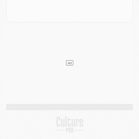
Mercato
- Guéla Doué dans les listes du PSG
Mercato
- Le transfert de Mika Godts au PSG en bonne voie
VENDREDI 31 JUILLET
Match
- Un diffuseur annoncé pour les deux premiers matchs amicaux du PSG
Mercato
- Le transfert d'Akliouche au PSG bouclé, le montant se précise
Club
- Un retour majeur dans le groupe du PSG
Club
- [MAJ] Ndjantou et deux jeunes du PSG annoncés dans un tournoi U21
Mercato
- L'étonnante piste Suzuki confirmée et onéreuse
JEUDI 30 JUILLET
Sélections
- Ancelotti fait le ménage au Brésil mais veut garder Marquinhos
Mercato
- Le statu quo du milieu du PSG se précise
Club
- Le PSG plutôt que la FIFA pour Al-Khelaïfi, poussé par l'UEFA ?
Mercato
- Le PSG presserait Ferran Torres de se décider, deux pistes de secours
Club
- Déguisements, shopping, double scouting, Luis Campos dévoile ses méthodes
Mercato
- Kroupi retiré du mercato
Mercato
- Enfin une avancée dans le transfert d'Akliouche
MERCREDI 29 JUILLET