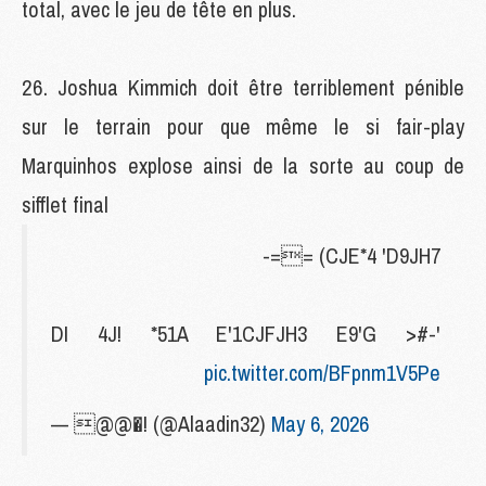
total, avec le jeu de tête en plus.
Joshua Kimmich doit être terriblement pénible
sur le terrain pour que même le si fair-play
Marquinhos explose ainsi de la sorte au coup de
sifflet final
CJE*4 'D9JH7) ==-
'-DI 4J! *51A E'1CJFJH3 E9'G >#
pic.twitter.com/BFpnm1V5Pe
— @@�! (@Alaadin32)
May 6, 2026